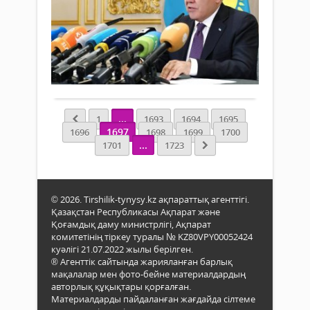
Жаңалықтар
ШТ
19 қаңтар
РЕ
2018 ж.
СА
1 385
ҚО
0
БО
Толығырақ
БА
МӘ
...
ӨТ
1
1693
1694
1695
1697
1696
1698
1699
1700
...
...
1701
1723
© 2026. Tirshilik-tynysy.kz ақпараттық агенттігі.
Қазақстан Республикасы Ақпарат және
Қоғамдық даму министрлігі, Ақпарат
комитетінің тіркеу туралы № KZ80VPY00052424
куәлігі 21.07.2022 жылы берілген.
® Агенттік сайтында жарияланған барлық
мақалалар мен фото-бейне материалдардың
авторлық құқықтары қорғалған.
Материалдарды пайдаланған жағдайда сілтеме