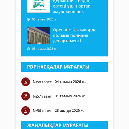
Құрылтай – елдің
ертеңі үшін ортақ
жауапкершілік
06 тамыз 2026 ж.
Open Air: Қызылорда
облысы полиция
департаменті
06 тамыз 2026 ж.
PDF НҰСҚАЛАР МҰРАҒАТЫ
04 тамыз 2026 ж.
№58 газет
01 тамыз 2026 ж.
№57 газет
28 шілде 2026 ж.
№56 газет
ЖАҢАЛЫҚТАР МҰРАҒАТЫ