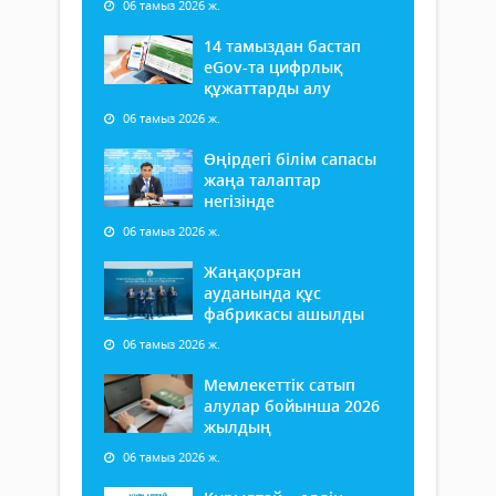
06 тамыз 2026 ж.
14 тамыздан бастап
еGov-та цифрлық
құжаттарды алу
06 тамыз 2026 ж.
Өңірдегі білім сапасы
жаңа талаптар
негізінде
06 тамыз 2026 ж.
Жаңақорған
ауданында құс
фабрикасы ашылды
06 тамыз 2026 ж.
Мемлекеттік сатып
алулар бойынша 2026
жылдың
06 тамыз 2026 ж.