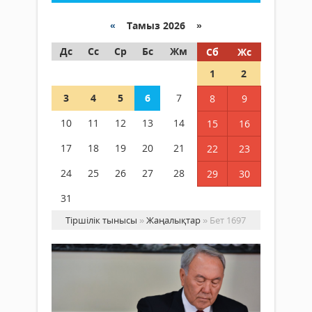
«
Тамыз 2026 »
Дс
Сс
Ср
Бс
Жм
Сб
Жс
1
2
3
4
5
6
7
8
9
10
11
12
13
14
15
16
17
18
19
20
21
22
23
24
25
26
27
28
29
30
31
Тіршілік тынысы
»
Жаңалықтар
» Бет 1697
Ел
Өз
пр
кө
Жаңалықтар