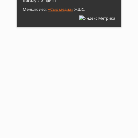
жасалуы міндетті.
Меншік иесі:
«Сыр медиа»
ЖШС.