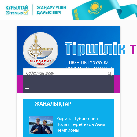
TIRSHILIK-TYNYSY.KZ
АҚПАРАТТЫҚ АГЕНТТІГІ
ЖАҢАЛЫҚТАР
Кирилл Тубаев пен
Полат Төребеков Азия
чемпионы