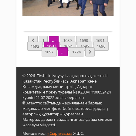
2018 ж.
1 619
...
0
Толығырақ
...
1
1689
1690
1691
1693
1692
1694
1695
1696
...
1697
1724
© 2026. Tirshilik-tynysy.kz ақпараттық агенттігі.
Қазақстан Республикасы Ақпарат және
Қоғамдық даму министрлігі, Ақпарат
комитетінің тіркеу туралы № KZ80VPY00052424
куәлігі 21.07.2022 жылы берілген.
® Агенттік сайтында жарияланған барлық
мақалалар мен фото-бейне материалдардың
авторлық құқықтары қорғалған.
Материалдарды пайдаланған жағдайда сілтеме
жасалуы міндетті.
Меншік иесі:
«Сыр медиа»
ЖШС.