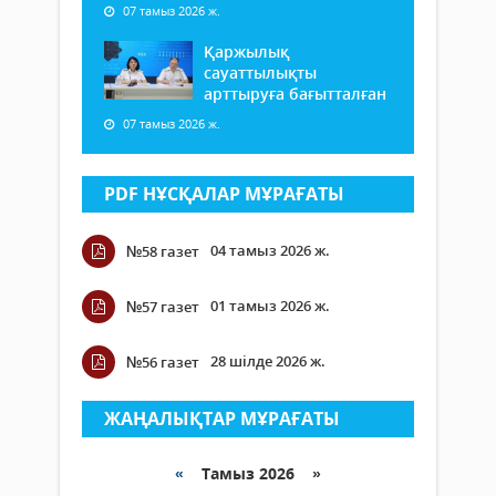
07 тамыз 2026 ж.
Қаржылық
сауаттылықты
арттыруға бағытталған
07 тамыз 2026 ж.
PDF НҰСҚАЛАР МҰРАҒАТЫ
04 тамыз 2026 ж.
№58 газет
01 тамыз 2026 ж.
№57 газет
28 шілде 2026 ж.
№56 газет
ЖАҢАЛЫҚТАР МҰРАҒАТЫ
«
Тамыз 2026 »