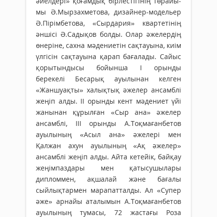
әйелдері» қоғамдық бірлестігінің төра­йы­
мы Ә.Мырзахметова, дизайнер-модельер
Ә.Пірімбетова, «Сырдария» квартетінің
әншісі Ә.Садықов болды. Олар әжелердің
өнеріне, сахна мәдение­тін сақтауына, киім
үлгісін сақтауына қарап баға­лады. Сайыс
қорытындысы бойынша І орынды
берекелі Бесарық ауылынан келген
«Жаншуақты» халықтық әжелер ансамблі
жеңіп алды. ІІ орынды кент мәдениет үйі
жанынан құрылған «Сыр ана» әжелер
ансамблі, ІІІ орынды А.Тоқмағанбетов
ауылының «Асыл ана» әжелері мен
Қалжан ахун ауылының «Ақ әжелер»
ансамблі жеңіп алды. Айта кетейік, байқау
жеңімпаздары мен қатысушылары
дипломмен, ақшалай және бағалы
сыйлықтармен марапатталды. Ал «Супер
әже» арнайы аталымын А.Тоқмағанбетов
ауылының тумасы, 72 жастағы Роза