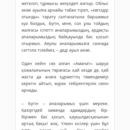
жеткізіп, тұрмысы жеңілдеп жатыр. Облыс
әкімі ауылға арнайы табан тіреп, «көгілдір
отынды» тарату салтанатына баршамыз
куә болдық. Бүгін, міне, сол ұлы тойдың
жалғасы іспетті аналарымыздың, ардақты
апаларымыздың байқауында бас қосып
отырмыз. Аяулы аналарымызға сахнада
сәттілік тілейміз, – деді ауыл әкімі.
Одан кейін сөз алған «Аманат» шаруа
қожалығының төрағасы қай кезде де, қай
жаста да анаға құрметтің төмендемеуі
керегін айтып, жүрек тебірентерлік сөзін
арнады.
– Бүгін – аналарымыз үшін мереке.
Қазіргідей заманда адамдардың бір-
бірімен бас қосып, қауқылдасқанынан
артық бақыт жоқ. Үлкен кісілер үшін бұл