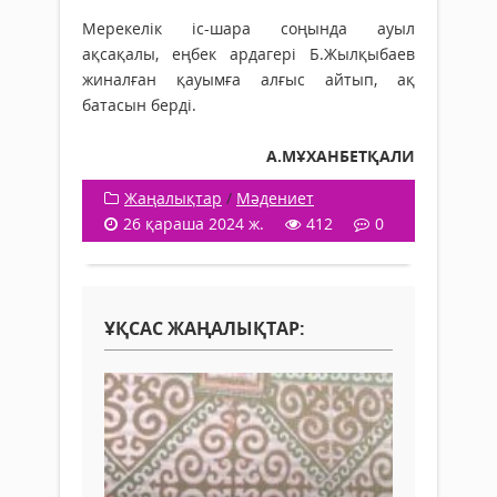
Мерекелік іс-шара соңында ауыл
ақсақалы, еңбек ардагері Б.Жылқыбаев
жиналған қауымға алғыс айтып, ақ
батасын берді.
А.МҰХАНБЕТҚАЛИ
Жаңалықтар
/
Мәдениет
26 қараша 2024 ж.
412
0
ҰҚСАС ЖАҢАЛЫҚТАР: