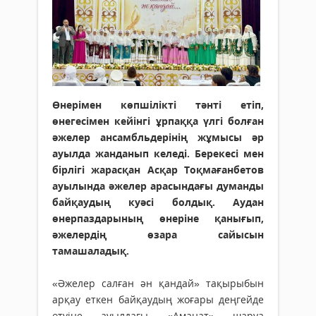
Өнерімен көпшілікті тәнті етіп,
өнегесімен кейінгі ұрпаққа үлгі болған
әжелер ансамбльдерінің жұмысы әр
ауылда жанданып келеді. Берекесі мен
бірлігі жарасқан Асқар Тоқмағанбетов
ауылында әжелер арасындағы думанды
байқаудың куәсі болдық. Аудан
өнерпаздарының өнеріне қанығып,
әжелердің өзара сайысын
тамашаладық.
«Әжелер салған ән қандай» тақырыбын
арқау еткен байқаудың жоғары деңгейде
өтуіне ауылдағы «Аманат» шаруа