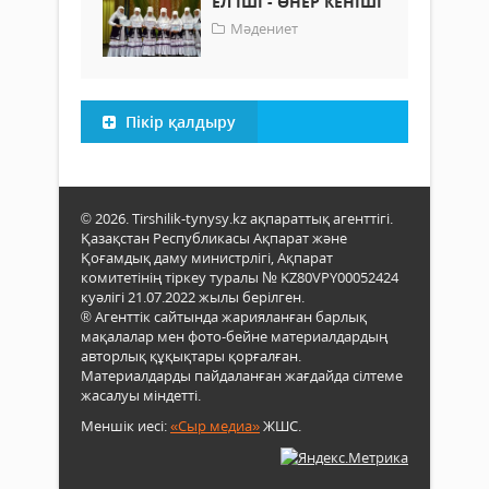
ЕЛ ІШІ - ӨНЕР КЕНІШІ
Мәдениет
Пікір қалдыру
© 2026. Tirshilik-tynysy.kz ақпараттық агенттігі.
Қазақстан Республикасы Ақпарат және
Қоғамдық даму министрлігі, Ақпарат
комитетінің тіркеу туралы № KZ80VPY00052424
куәлігі 21.07.2022 жылы берілген.
® Агенттік сайтында жарияланған барлық
мақалалар мен фото-бейне материалдардың
авторлық құқықтары қорғалған.
Материалдарды пайдаланған жағдайда сілтеме
жасалуы міндетті.
Меншік иесі:
«Сыр медиа»
ЖШС.