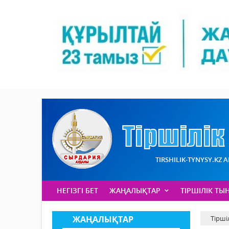
TIRSHILIK-TYNYSY.KZ 
НЕГІЗГІ БЕТ
ЖАҢАЛЫҚТАР
ТІРШІЛІК ТЫ
ЖАҢАЛЫҚТАР
Тірші