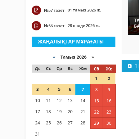
01 тамыз 2026 ж.
№57 газет
Т
28 шілде 2026 ж.
№56 газет
Б
ЖАҢАЛЫҚТАР МҰРАҒАТЫ
«
Тамыз 2026 »
Пі
Дс
Сс
Ср
Бс
Жм
Сб
Жс
1
2
3
4
5
6
7
8
9
10
11
12
13
14
15
16
17
18
19
20
21
22
23
24
25
26
27
28
29
30
31