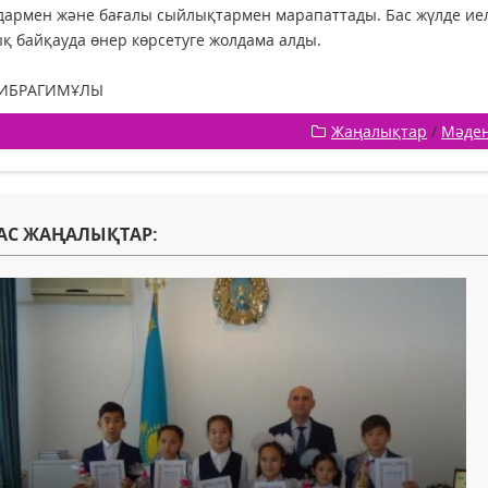
армен және бағалы сыйлықтармен марапаттады. Бас жүлде иел
қ байқауда өнер көрсетуге жолдама алды.
 ИБРАГИМҰЛЫ
Жаңалықтар
/
Мәде
АС ЖАҢАЛЫҚТАР: