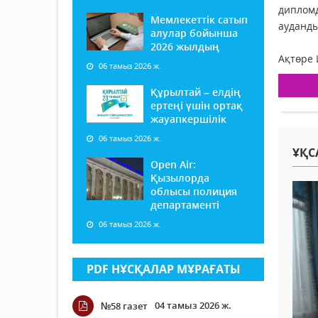
дипломд
Мемлекеттік сатып
ауданды
алулар бойынша
2026 жылдың
Ақтөре
06 тамыз 2026 ж.
Құрылтай – елдің
ертеңі үшін ортақ
жауапкершілік
06 тамыз 2026 ж.
ҰҚС
Open Air:
Қызылорда
облысы полиция
департаменті
06 тамыз 2026 ж.
PDF НҰСҚАЛАР МҰРАҒАТЫ
04 тамыз 2026 ж.
№58 газет