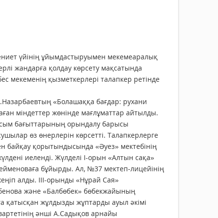
ниет үйінің ұйымдастыруымен мекемеаралық
нерлі жандарға қолдау көрсету мақсатында
 бес мекеменің қызметкерлері талапкер ретінде
.Назарбаевтың «Болашаққа бағдар: рухани
ған міндеттер жөнінде мағлұматтар айтылды.
асым бағыттарының орындалу барысы
ушылар өз өнерлерін көрсетті. Талапкерлерге
кен байқау қорытындысында «Әуез» мектебінің
лдені иеленді. Жүлделі І-орын «Алтын сақа»
ейменоваға бұйырды. Ал, №37 мектеп-лицейінің
ңіп алды. ІІІ-орынды «Нұрай Сая»
бенова және «Балбөбек» бөбекжайының
ға қатысқан жұлдызды жұптарды ауыл әкімі
вартетінің әнші А.Садықов арнайы