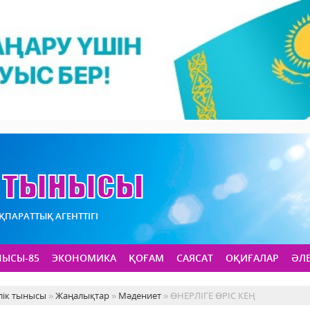
АҚПАРАТТЫҚ АГЕНТТІГІ
НЫСЫ-85
ЭКОНОМИКА
ҚОҒАМ
САЯСАТ
ОҚИҒАЛАР
ӘЛ
лік тынысы
»
Жаңалықтар
»
Мәдениет
» ӨНЕРЛІГЕ ӨРІС КЕҢ