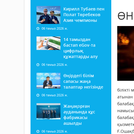
Кирилл Тубаев пен
ӨН
Полат Төребеков
Азия чемпионы
06 тамыз 2026 ж.
14 тамыздан
бастап еGov-та
цифрлық
құжаттарды алу
06 тамыз 2026 ж.
Өңірдегі білім
сапасы жаңа
талаптар негізінде
білікті
06 тамыз 2026 ж.
атынан 
балабақ
Жаңақорған
намысын
ауданында құс
фабрикасы
балаба
ашылды
қызметк
Ғ.Ошақб
06 тамыз 2026 ж.