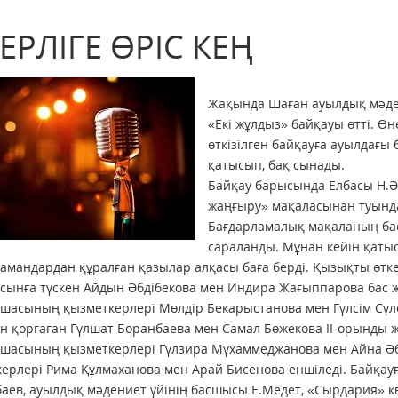
ЕРЛІГЕ ӨРІС КЕҢ
Жақында Шаған ауылдық мәде
«Екі жұлдыз» байқауы өтті. Ө
өткізілген байқауға ауылдағы
қатысып, бақ сынады.
Байқау барысында Елбасы Н.Ә
жаңғыру» мақаласынан туында
Бағдарламалық мақаланың б
сараланды. Мұнан кейін қатыс
 мамандардан құралған қазылар алқасы баға берді. Қызықты өт
сынға түскен Айдын Әбдібекова мен Индира Жағыппарова бас жү
шасының қызметкерлері Мөлдір Бекарыстанова мен Гүлсім Сүл
 қорғаған Гүлшат Боранбаева мен Самал Бөжекова ІІ-орынды же
қшасының қызметкерлері Гүлзира Мұхаммеджанова мен Айна Ә
ерлері Рима Құлмаханова мен Арай Бисенова еншіледі. Байқау
аев, ауылдық мәдениет үйінің басшысы Е.Медет, «Сырдария» к