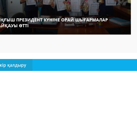
ҰҢҒЫШ ПРЕЗИДЕНТ КҮНІНЕ ОРАЙ ШЫҒАРМАЛАР
АЙҚАУЫ ӨТТІ
кір қалдыру