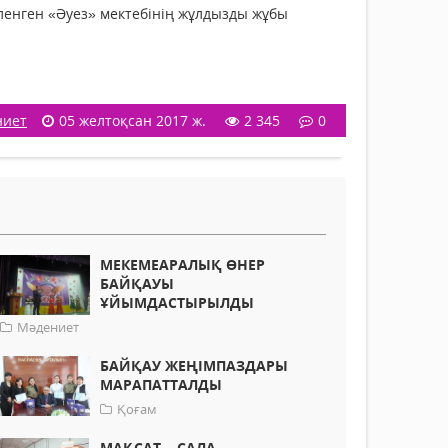
енген «Әуез» мектебінің жұлдызды жұбы
ниет
05 желтоқсан 2017 ж.
2 345
0
МЕКЕМЕАРАЛЫҚ ӨНЕР
БАЙҚАУЫ
ҰЙЫМДАСТЫРЫЛДЫ
Мәдениет
БАЙҚАУ ЖЕҢІМПАЗДАРЫ
МАРАПАТТАЛДЫ
Қоғам
МАҚСАТ – САЛА