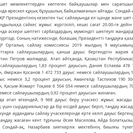
 шет мемлекеттерден көптеген байқаушылар мен сарапшыл
да өрескел құқық бұзушылық байқалмағанын айтады. Сондай-ақ, 
ҚР Президентінің кезектен тыс сайлауында ел ішінде және шет 
ңдылыққа сәйкес жұмыс жүргізіліп, кешкі сағат 20.00-ге дей
да әскери шептегі сарбаздардың, мүмкіндігі шектеулі жандар
үргізді. Соның нәтижесінде, болашақ Президентті таңдауға қаз
Р Орталық сайлау комиссиясы 2019 жылдың 9 маусымында
аттарға сайлаушылардың қанша дауыс бергендігін жария
нтин Петров мәлімдеді. Атап айтқанда, Қазақстан Республи
 сайлаушылардың 1,83 процент дауысын, Дания Еспаева 478 
, Әміржан Қосанов 1 472 733 дауыс немесе сайлаушылардың 1
уыс немесе 3,2 процент дауысын, Амангелді Таспихов 190 3
, Қасым-Жомарт Тоқаев 6 504 054 немесе сайлаушылардың 70,
емесе сайлаушылардың 0,92 процент дауысын жинаған.
да атап өткендей, 9 968 дауыс беру учаскесі жұмыс жасады
 үшін сырдариялықтар да бір кісідей дауыс беріп, таңдау жасад
күнде аудандағы сайлау учаскелерінде ерте келіп дауыс берген
таңдау жасаған кент тұрғыны Әсия Масилова, Айда Болатқыз
і. Сондай-ақ, Назарбаев зияткерлік мектебінің биылғы тү