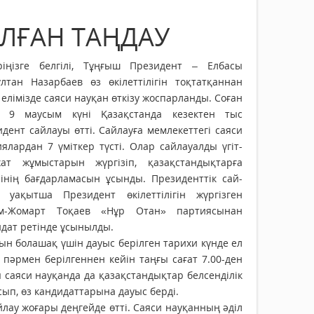
ЛҒАН ТАҢДАУ
ріңізге белгілі, Тұңғыш Президент – Елбасы
лтан Назарбаев өз өкілеттілігін тоқтатқан­нан
 елімізде саяси науқан өткізу жоспарланды. Соған
, 9 маусым күні Қазақстанда кезектен тыс
дент сай­лауы өтті. Сайлауға мем­лекеттегі саяси
ялар­дан 7 үміткер түсті. Олар сайлауалды үгіт-
хат жұмыстарын жүргізіп, қазақстандықтарға
рінің бағдарламасын ұсын­ды. Президенттік сай­
а уақытша Президент өкілеттілігін жүргізген
м-Жомарт Тоқаев «Нұр Отан» партиясынан
дат ретінде ұсынылды.
н болашақ үшін дауыс берілген тарихи күнде ел
әрмен берілгеннен кейін таңғы сағат 7.00-ден
 саяси науқанда да қазақстандықтар белсенділік
сып, өз кандидаттарына дауыс берді.
лау жоғары деңгейде өтті. Саяси науқанның әділ