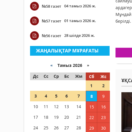
сайлауш
04 тамыз 2026 ж.
№58 газет
ардаге
Мұндай
01 тамыз 2026 ж.
№57 газет
берілді.
28 шілде 2026 ж.
№56 газет
ЖАҢАЛЫҚТАР МҰРАҒАТЫ
«
Тамыз 2026 »
Дс
Сс
Ср
Бс
Жм
Сб
Жс
ҰҚС
1
2
3
4
5
6
7
8
9
10
11
12
13
14
15
16
17
18
19
20
21
22
23
24
25
26
27
28
29
30