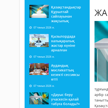
Қазақстандықтар
ЖА
Құрылтай
сайлауынан
жақсылық
07 тамыз 2026 ж.
Қызылордада
халықаралық
жастар күніне
арналған
07 тамыз 2026 ж.
Аудандық
мәслихаттың
кезекті сессиясы
өтті
07 тамыз 2026 ж.
тұрғынд
«Дауыс беру
әрбір с
учаскесін қалай
танытты
табуға болады?»
Қазақст