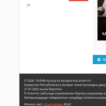
31
ҚР
Пі
© 2026. Tirshilik-tynysy.kz ақпараттық агенттігі.
Қазақстан Республикасы Ақпарат және Қоғамдық даму м
21.07.2022 жылы берілген.
® Агенттік сайтында жарияланған барлық мақалалар 
Материалдарды пайдаланған жағдайда сілтеме жасалуы
Меншік иесі:
«Сыр медиа»
ЖШС.