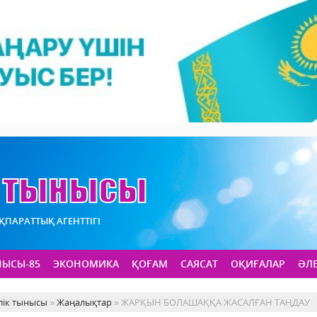
АҚПАРАТТЫҚ АГЕНТТІГІ
НЫСЫ-85
ЭКОНОМИКА
ҚОҒАМ
САЯСАТ
ОҚИҒАЛАР
ӘЛ
лік тынысы
»
Жаңалықтар
» ЖАРҚЫН БОЛАШАҚҚА ЖАСАЛҒАН ТАҢДАУ