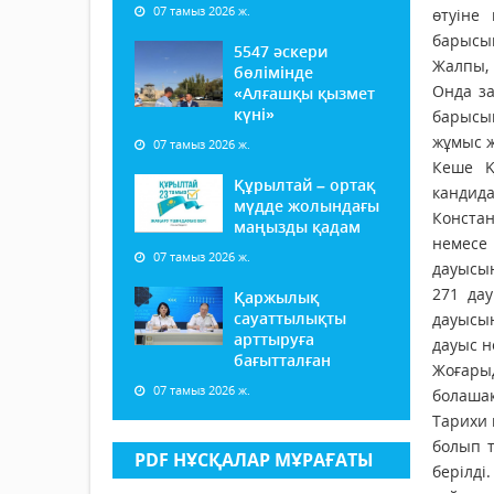
07 тамыз 2026 ж.
өтуіне
барысын
5547 әскери
Жалпы, 
бөлімінде
Онда за
«Алғашқы қызмет
күні»
барысын
жұмыс ж
07 тамыз 2026 ж.
Кеше Қ
Құрылтай – ортақ
кандид
мүдде жолындағы
Конста
маңызды қадам
немесе
07 тамыз 2026 ж.
дауысын
271 да
Қаржылық
сауаттылықты
дауысын
арттыруға
дауыс н
бағытталған
Жоғары
07 тамыз 2026 ж.
болашақ
Тарихи 
болып 
PDF НҰСҚАЛАР МҰРАҒАТЫ
берілд