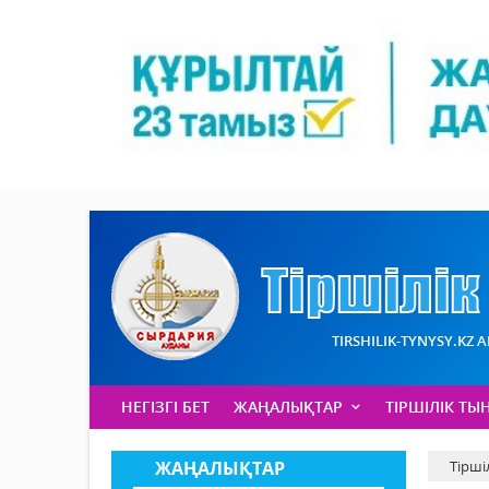
TIRSHILIK-TYNYSY.KZ 
НЕГІЗГІ БЕТ
ЖАҢАЛЫҚТАР
ТІРШІЛІК ТЫ
ЖАҢАЛЫҚТАР
Тірші