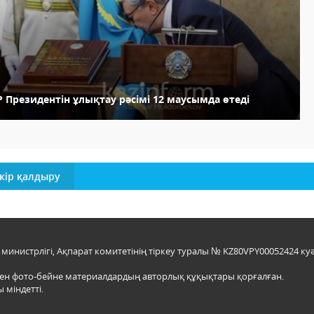
 Президентін ұлықтау рәсімі 12 маусымда өтеді
кір қалдыру
инистрлігі, Ақпарат комитетінің тіркеу туралы № KZ80VPY00052424 куә
мен фото-бейне материалдардың авторлық құқықтары қорғалған.
 міндетті.