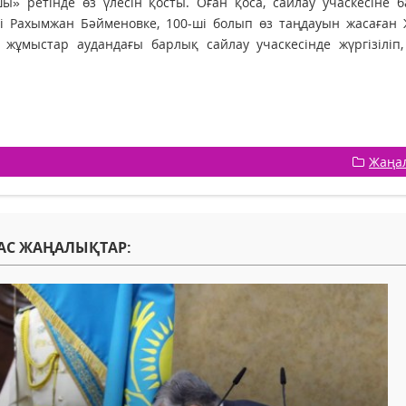
ы» ретінде өз үлесін қосты. Оған қоса, сайлау учаскесіне
рі Рахымжан Бәйменовке, 100-ші болып өз таңдауын жасаған
 жұмыстар аудандағы барлық сайлау учаскесінде жүргізіліп
Жаңа
АС ЖАҢАЛЫҚТАР: