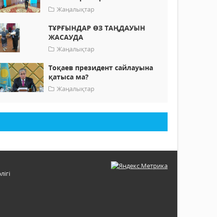
Жаңалықтар
ТҰРҒЫНДАР ӨЗ ТАҢДАУЫН
ЖАСАУДА
Жаңалықтар
Тоқаев президент сайлауына
қатыса ма?
Жаңалықтар
лігі