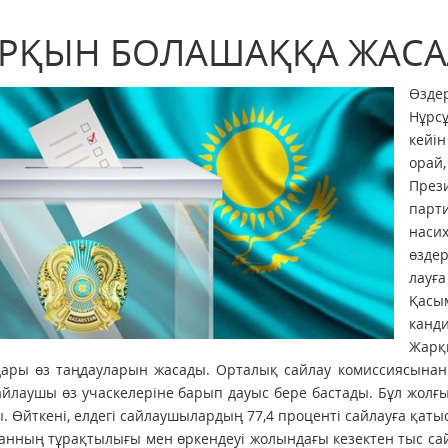
РҚЫН БОЛАШАҚҚА ЖАСА
Өзде
Нұрсұ
кейін
орай
Прези
парти
наси
өзде­
лауғ
Қасы
канди
Жарқы
ары өз таңдауларын жасады. Орталық сайлау комиссиясынан п
айлаушы өз учаскелеріне барып дауыс бере бастады. Бұл жолғы
. Өйткені, елдегі сайлаушылардың 77,4 проценті сайлауға қаты
анның тұрақтылығы мен өркендеуі жолындағы кезектен тыс сай