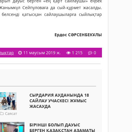
 барып дауыс берген «ең қарт сайлаушы» еңбек
 Жанымкүл Сейпуловаға да сый-құрмет жасалды.
, белсенді қатысқан сайлаушыларға сыйлықтар
Ердос СӘРСЕНБЕКҰЛЫ
лықтар
11 маусым 2019 ж.
1 215
0
СЫРДАРИЯ АУДАНЫНДА 18
САЙЛАУ УЧАСКЕСІ ЖҰМЫС
ЖАСАУДА
Саясат
БІРІНШІ БОЛЫП ДАУЫС
БЕРГЕН ҚАЗАҚСТАН АЗАМАТЫ