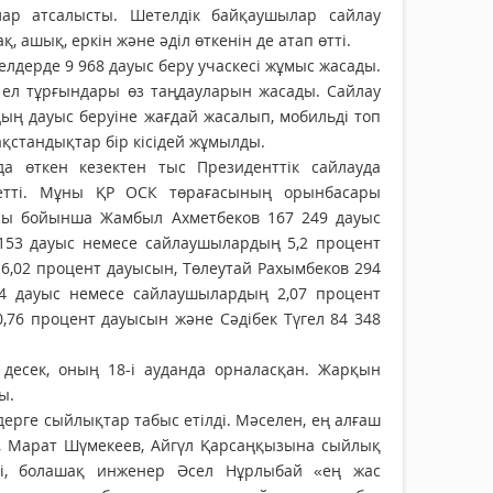
ар атсалысты. Шетелдік байқаушылар сайлау
ашық, еркін және әділ өткенін де атап өтті.
елдерде 9 968 дауыс беру учаскесі жұмыс жасады.
ін ел тұрғындары өз таңдауларын жасады. Сайлау
дың дауыс беруіне жағдай жасалып, мобильді топ
ақстандықтар бір кісідей жұмылды.
 өткен кезектен тыс Президенттік сайлауда
 етті. Мұны ҚР ОСК төрағасының орынбасары
касы бойынша Жамбыл Ахметбеков 167 249 дауыс
153 дауыс немесе сайлаушылардың 5,2 процент
6,02 процент дауысын, Төлеутай Рахымбеков 294
04 дауыс немесе сайлаушылардың 2,07 процент
76 процент дауысын және Сәдібек Түгел 84 348
 десек, оның 18-і ауданда орналасқан. Жарқын
ы.
дерге сыйлықтар табыс етілді. Мәселен, ең алғаш
ы, Марат Шүмекеев, Айгүл Қарсаңқызына сыйлық
легі, болашақ инженер Әсел Нұрлыбай «ең жас