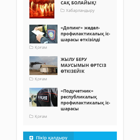
САҚ БОЛАЙЫҚ!
Хабарландыру
«Допинг» жедел-
профилактикалық іс-
шарасы өткізілді
Қоғам
ЖЫЛУ БЕРУ
МАУСЫМЫН ӨРТСІЗ
ӨТКІЗЕЙІК
Қоғам
«Подучетник»
республикалық
профилактикалық іс-
шарасы
Қоғам
Пікір қалдыру