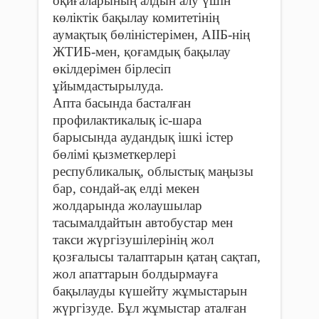
оқиғаларының алдын алу үшін
көліктік бақылау комитетінің
аумақтық бөліністерімен, АІІБ-нің
ЖТИБ-мен, қоғамдық бақылау
өкілдерімен бірлесіп
ұйымдастырылуда.
Апта басында басталған
профилактикалық іс-шара
барысында аудандық ішкі істер
бөлімі қызметкерлері
республикалық, облыстық маңызы
бар, сондай-ақ елді мекен
жолдарында жолаушылар
тасымалдайтын автобустар мен
такси жүргізушілерінің жол
қозғалысы талаптарын қатаң сақтап,
жол апаттарын болдырмауға
бақылауды күшейту жұмыстарын
жүргізуде. Бұл жұмыстар аталған