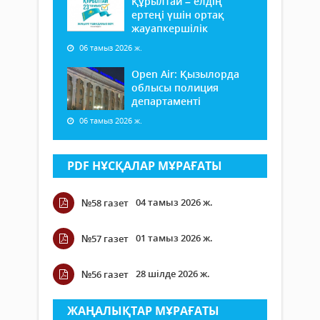
Құрылтай – елдің
ертеңі үшін ортақ
жауапкершілік
06 тамыз 2026 ж.
Open Air: Қызылорда
облысы полиция
департаменті
06 тамыз 2026 ж.
PDF НҰСҚАЛАР МҰРАҒАТЫ
04 тамыз 2026 ж.
№58 газет
01 тамыз 2026 ж.
№57 газет
28 шілде 2026 ж.
№56 газет
ЖАҢАЛЫҚТАР МҰРАҒАТЫ