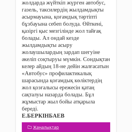
жолдарда жүйткіп жүрген автобус,
газель, таксилердің жылдамдықты
асырмауына, қоғамдық тәртіпті
бұзбауына себеп болуда. Өйткені,
қазіргі қыс мезгілінде жол тайғақ
болады. Ал ондай кезде
жылдамдықты асыру
жолаушылардың зардап шегуіне
әкеліп соқтыруы мүмкін. Сондықтан
келер айдың 18-не дейін жалғасатын
«Автобус» профилактикалық
шарасында қоғамдық көліктердің
жол қозғалысы ережесін қатаң
сақталуы назарда болады. Бұл
жұмыстар жыл бойы атқарыла
береді.
Е.БЕРКІНБАЕВ
Жаңалықтар