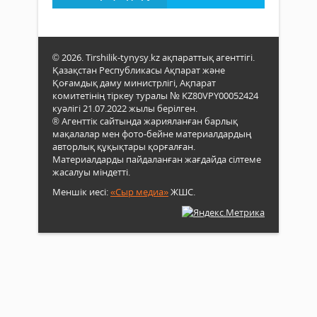
© 2026. Tirshilik-tynysy.kz ақпараттық агенттігі.
Қазақстан Республикасы Ақпарат және
Қоғамдық даму министрлігі, Ақпарат
комитетінің тіркеу туралы № KZ80VPY00052424
куәлігі 21.07.2022 жылы берілген.
® Агенттік сайтында жарияланған барлық
мақалалар мен фото-бейне материалдардың
авторлық құқықтары қорғалған.
Материалдарды пайдаланған жағдайда сілтеме
жасалуы міндетті.
Меншік иесі:
«Сыр медиа»
ЖШС.