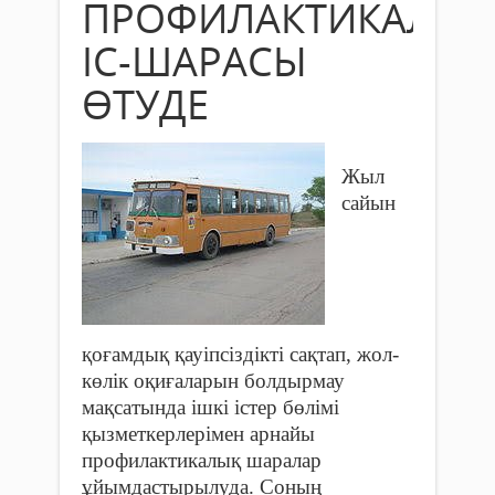
ПРОФИЛАКТИКАЛЫҚ
ІС-ШАРАСЫ
ӨТУДЕ
Жыл
сайын
қоғамдық қауіпсіздікті сақтап, жол-
көлік оқиғаларын болдырмау
мақсатында ішкі істер бөлімі
қызметкерлерімен арнайы
профилактикалық шаралар
ұйымдастырылуда. Соның