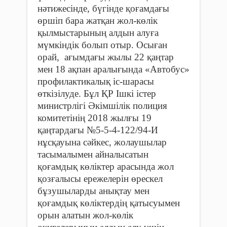
нәтижесінде, бүгінде қоғамдағы
өршіп бара жатқан жол-көлік
қылмыстарының алдын алуға
мүмкіндік болып отыр. Осыған
орай, ағымдағы жылы 22 қаңтар
мен 18 ақпан аралығында «Автобус»
профилактикалық іс-шарасы
өткізілуде. Бұл ҚР Ішкі істер
министрлігі Әкімшілік полиция
комитетінің 2018 жылғы 19
қаңтардағы №5-5-4-122/94-И
нұсқауына сәйкес, жолаушылар
тасымалымен айналысатын
қоғамдық көліктер арасында жол
қозғалысы ережелерін өрескел
бұзушыларды анықтау мен
қоғамдық көліктердің қатысуымен
орын алатын жол-көлік