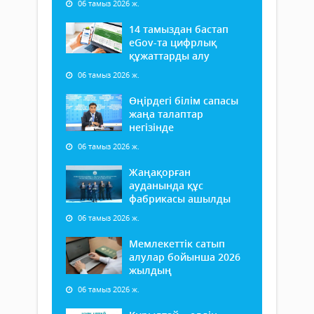
06 тамыз 2026 ж.
14 тамыздан бастап
еGov-та цифрлық
құжаттарды алу
06 тамыз 2026 ж.
Өңірдегі білім сапасы
жаңа талаптар
негізінде
06 тамыз 2026 ж.
Жаңақорған
ауданында құс
фабрикасы ашылды
06 тамыз 2026 ж.
Мемлекеттік сатып
алулар бойынша 2026
жылдың
06 тамыз 2026 ж.