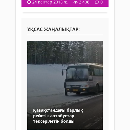
24 қаңтар 2018 ж.
2 408
0
ҰҚСАС ЖАҢАЛЫҚТАР:
Қазақстандағы барлық
рейстік автобустар
тексерілетін болды