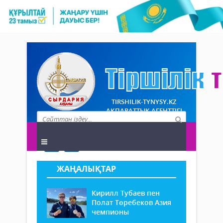
TIRSHILIK-TYNYSY.KZ
АҚПАРАТТЫҚ АГЕНТТІГІ
ЖАҢАЛЫҚТАР
Кирилл Тубаев пен
Полат Төребеков Азия
чемпионы