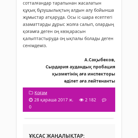
сотталғандар тарапынан жасалатын
құқық бұзушылықтың алдын алу бойынша
жұмыстар атқаруда. Осы іс-шара есептегі
азаматтарды дұрыс жолға салып, олардың
қоғамға деген оң көзқарасын
қалыптастыруда оң ықпалы болады деген
сенімдеміз.
А.Сақыбеков,
Сырдария аудандық пробация
қызметінің аға инспекторы
әділет аға лейтенанты
Қоғам
28 қараша 2017 ж.
2 182
0
ҰҚСАС ЖАҢАЛЫҚТАР: