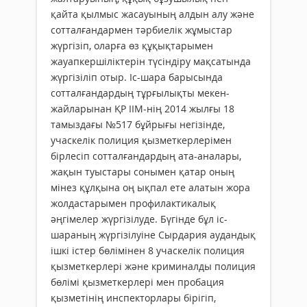
қайта қылмыс жасауының алдын алу және
сотталғандармен тәрбиелік жұмыстар
жүргізіп, оларға өз құқықтарымен
жауапкершіліктерін түсіндіру мақсатында
жүргізіліп отыр. Іс-шара барысында
сотталғандардың тұрғылықты мекен-
жайларынан ҚР ІІМ-нің 2014 жылғы 18
тамыздағы №517 бұйрығы негізінде,
учаскелік полиция қызметкерлерімен
бірлесіп сотталғандардың ата-аналары,
жақын туыстары сонымен қатар оның
мінез құлқына оң ықпал ете алатын жора
жолдастарымен профилактикалық
әңгімелер жүргізілуде. Бүгінде бұл іс-
шараның жүргізілуіне Сырдария аудандық
ішкі істер бөлімінен 8 учаскелік полиция
қызметкерлері және криминалды полиция
бөлімі қызметкерлері мен пробация
қызметінің инспекторлары бірігіп,