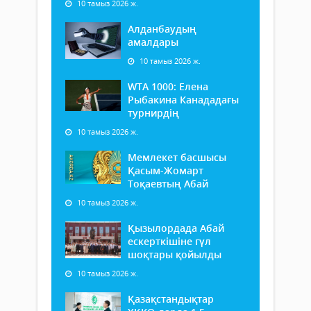
10 тамыз 2026 ж.
Алданбаудың
амалдары
10 тамыз 2026 ж.
WTA 1000: Елена
Рыбакина Канададағы
турнирдің
10 тамыз 2026 ж.
Мемлекет басшысы
Қасым-Жомарт
Тоқаевтың Абай
10 тамыз 2026 ж.
Қызылордада Абай
ескерткішіне гүл
шоқтары қойылды
10 тамыз 2026 ж.
Қазақстандықтар