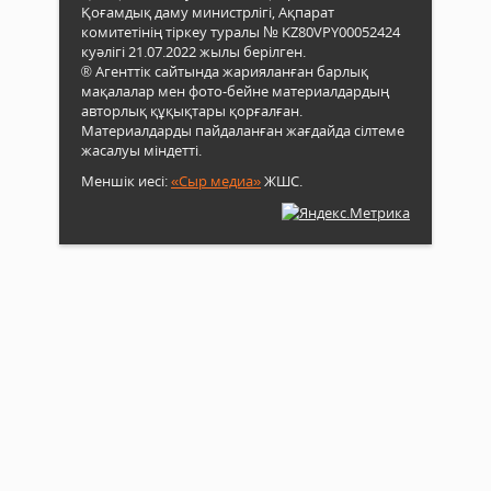
Қоғамдық даму министрлігі, Ақпарат
комитетінің тіркеу туралы № KZ80VPY00052424
куәлігі 21.07.2022 жылы берілген.
® Агенттік сайтында жарияланған барлық
мақалалар мен фото-бейне материалдардың
авторлық құқықтары қорғалған.
Материалдарды пайдаланған жағдайда сілтеме
жасалуы міндетті.
Меншік иесі:
«Сыр медиа»
ЖШС.