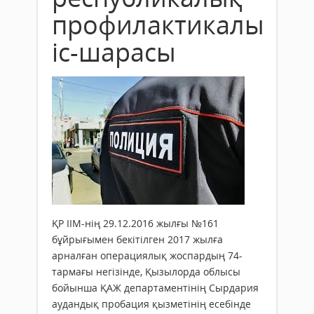
профилактикалық
іс-шарасы
ҚР ІІМ-нің 29.12.2016 жылғы №161
бұйрығымен бекітілген 2017 жылға
арналған операциялық жоспардың 74-
тармағы негізінде, Қызылорда облысы
бойынша ҚАЖ департаментінің Сырдария
аудандық пробация қызметінің есебінде