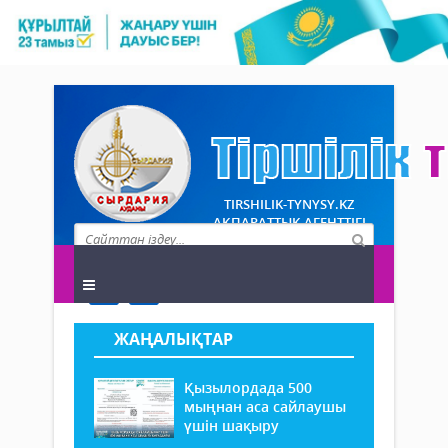
TIRSHILIK-TYNYSY.KZ
АҚПАРАТТЫҚ АГЕНТТІГІ
ЖАҢАЛЫҚТАР
Қызылордада 500
мыңнан аса сайлаушы
үшін шақыру