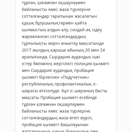
тұрған, қоғамнан оқшаулаумен
байланысты емес жаза түрлеріне
сотталғандар тарапынан жасалатын
құқық бұзушылықтармен қайта
қылмыстың алдын алу, сондай-ақ іздеу
жарияланған сотталғандардың
тұрғылықты жерін аныктау мақсатында
2017 жылдың қараша айының 20 мен 24
аралығында, Сырдария аудандық ішкі
істер бөлімінің жергілікті полиция қызметі
мен Сырдария аудандық пробация
қызметі бірлескен «Подучетник»
республикалық профилактикалық іс-
шарасы өткізілуде. Бұл іс-шараның басты
мақсаты Пробация қызметі есебінде
тұрған қоғамнан оқшаулаумен
байланысты емес жаза түрлеріне
сотталғандардың жаза өтеп жүріп,
пробация қызметі бақылауынан
жалтаруының, құқық бұзушылық пен