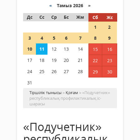
«
Тамыз 2026 »
Дс
Сс
Ср
Бс
Жм
Сб
Жс
1
2
3
4
5
6
7
8
9
10
11
12
13
14
15
16
17
18
19
20
21
22
23
24
25
26
27
28
29
30
31
Тіршілік тынысы
»
Қоғам
» «Подучетник»
республикалық профилактикалық іс-
шарасы
«Подучетник»
республикалық