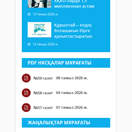
ХҚКО-ларда 1,5
миллионнан астам
10 тамыз 2026 ж.
Құрылтай – елдің
болашағын бірге
қалыптастыратын
10 тамыз 2026 ж.
PDF НҰСҚАЛАР МҰРАҒАТЫ
08 тамыз 2026 ж.
№59 газет
04 тамыз 2026 ж.
№58 газет
01 тамыз 2026 ж.
№57 газет
ЖАҢАЛЫҚТАР МҰРАҒАТЫ