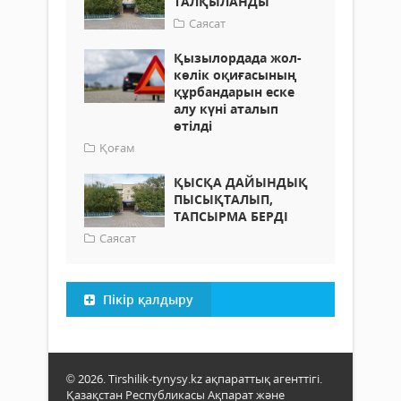
ТАЛҚЫЛАНДЫ
Саясат
Қызылордада жол-
көлік оқиғасының
құрбандарын еске
алу күні аталып
өтілді
Қоғам
ҚЫСҚА ДАЙЫНДЫҚ
ПЫСЫҚТАЛЫП,
ТАПСЫРМА БЕРДІ
Саясат
Пікір қалдыру
© 2026. Tirshilik-tynysy.kz ақпараттық агенттігі.
Қазақстан Республикасы Ақпарат және