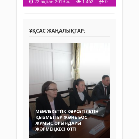
22 ақпан 2019 ж.
1 462
0
ҰҚСАС ЖАҢАЛЫҚТАР:
МЕМЛЕКЕТТІК КӨРСЕТІЛЕТІН
ҚЫЗМЕТТЕР ЖӘНЕ БОС
ЖҰМЫС ОРЫНДАРЫ
ЖӘРМЕҢКЕСІ ӨТТІ