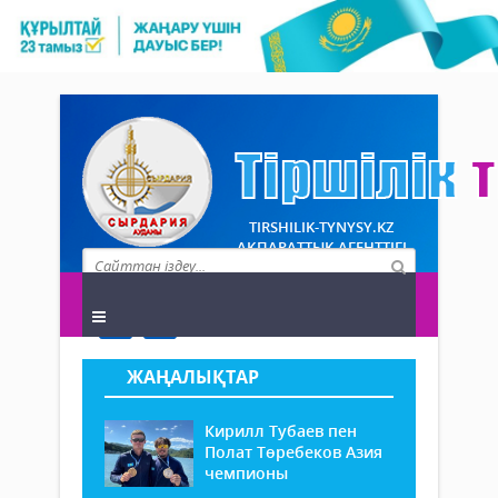
TIRSHILIK-TYNYSY.KZ
АҚПАРАТТЫҚ АГЕНТТІГІ
ЖАҢАЛЫҚТАР
Кирилл Тубаев пен
Полат Төребеков Азия
чемпионы