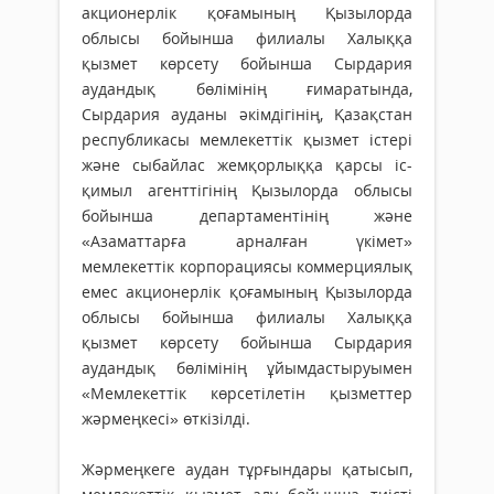
акционерлік қоғамының Қызылорда
облысы бойынша филиалы Халыққа
қызмет көрсету бойынша Сырдария
аудандық бөлімінің ғимаратында,
Сырдария ауданы әкімдігінің, Қазақстан
республикасы мемлекеттік қызмет істері
және сыбайлас жемқорлыққа қарсы іс-
қимыл агенттігінің Қызылорда облысы
бойынша департаментінің және
«Азаматтарға арналған үкімет»
мемлекеттік корпорациясы коммерциялық
емес акционерлік қоғамының Қызылорда
облысы бойынша филиалы Халыққа
қызмет көрсету бойынша Сырдария
аудандық бөлімінің ұйымдастыруымен
«Мемлекеттік көрсетілетін қызметтер
жәрмеңкесі» өткізілді.
Жәрмеңкеге аудан тұрғындары қатысып,