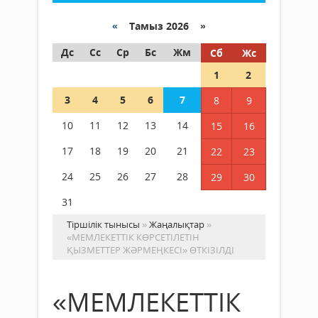
«
Тамыз 2026 »
Дс
Сс
Ср
Бс
Жм
Сб
Жс
1
2
3
4
5
6
7
8
9
10
11
12
13
14
15
16
17
18
19
20
21
22
23
24
25
26
27
28
29
30
31
Тіршілік тынысы
»
Жаңалықтар
»
«МЕМЛЕКЕТТІК КӨРСЕТІЛЕТІН
ҚЫЗМЕТТЕР ЖӘРМЕҢКЕСІ» ӨТКІЗІЛДІ
«МЕМЛЕКЕТТІК