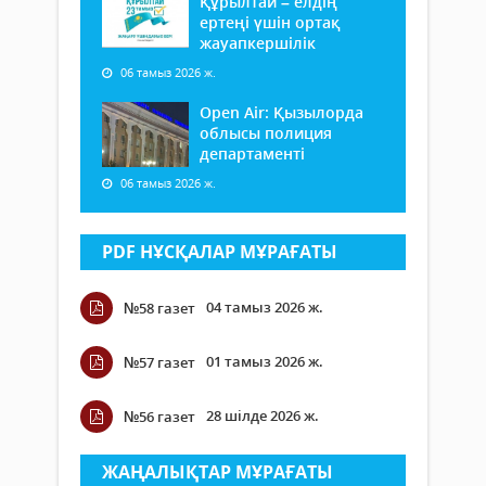
Құрылтай – елдің
ертеңі үшін ортақ
жауапкершілік
06 тамыз 2026 ж.
Open Air: Қызылорда
облысы полиция
департаменті
06 тамыз 2026 ж.
PDF НҰСҚАЛАР МҰРАҒАТЫ
04 тамыз 2026 ж.
№58 газет
01 тамыз 2026 ж.
№57 газет
28 шілде 2026 ж.
№56 газет
ЖАҢАЛЫҚТАР МҰРАҒАТЫ