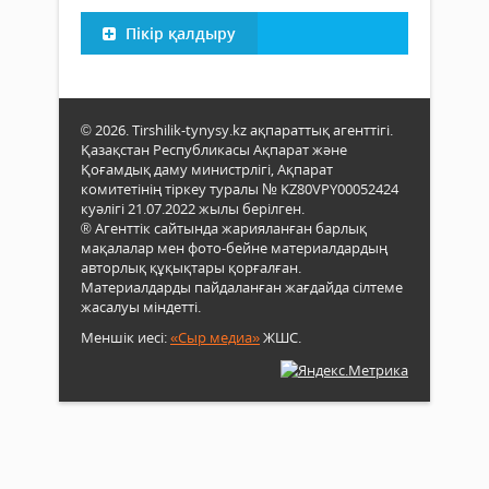
Пікір қалдыру
© 2026. Tirshilik-tynysy.kz ақпараттық агенттігі.
Қазақстан Республикасы Ақпарат және
Қоғамдық даму министрлігі, Ақпарат
комитетінің тіркеу туралы № KZ80VPY00052424
куәлігі 21.07.2022 жылы берілген.
® Агенттік сайтында жарияланған барлық
мақалалар мен фото-бейне материалдардың
авторлық құқықтары қорғалған.
Материалдарды пайдаланған жағдайда сілтеме
жасалуы міндетті.
Меншік иесі:
«Сыр медиа»
ЖШС.