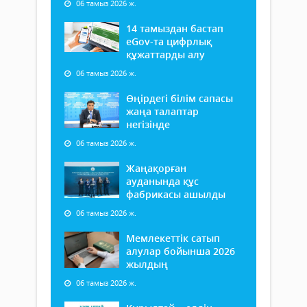
06 тамыз 2026 ж.
14 тамыздан бастап
еGov-та цифрлық
құжаттарды алу
06 тамыз 2026 ж.
Өңірдегі білім сапасы
жаңа талаптар
негізінде
06 тамыз 2026 ж.
Жаңақорған
ауданында құс
фабрикасы ашылды
06 тамыз 2026 ж.
Мемлекеттік сатып
алулар бойынша 2026
жылдың
06 тамыз 2026 ж.