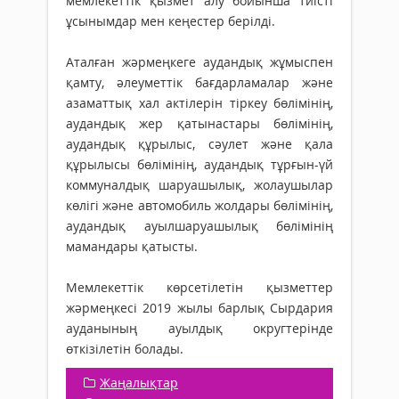
мемлекеттік қызмет алу бойынша тиісті
ұсынымдар мен кеңестер берілді.
Аталған жәрмеңкеге аудандық жұмыспен
қамту, әлеуметтік бағдарламалар және
азаматтық хал актілерін тіркеу бөлімінің,
аудандық жер қатынастары бөлімінің,
аудандық құрылыс, сәулет және қала
құрылысы бөлімінің, аудандық тұрғын-үй
коммуналдық шаруашылық, жолаушылар
көлігі және автомобиль жолдары бөлімінің,
аудандық ауылшаруашылық бөлімінің
мамандары қатысты.
Мемлекеттік көрсетілетін қызметтер
жәрмеңкесі 2019 жылы барлық Сырдария
ауданының ауылдық округтерінде
өткізілетін болады.
Жаңалықтар