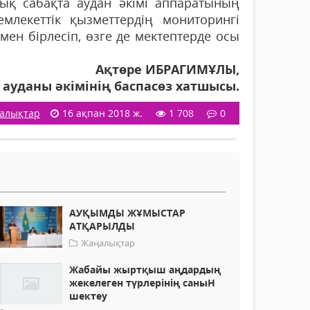
ық сабақта аудан әкімі аппаратының
емлекеттік қызметтердің мониторингі
мен бірлесіп, өзге де мектептерде осы
Ақтөре ИБРАГИМҰЛЫ,
ауданы әкімінің баспасөз хатшысы.
алықтар
16 ақпан 2018 ж.
1 708
0
АУҚЫМДЫ ЖҰМЫСТАР
АТҚАРЫЛДЫ
Жаңалықтар
Жабайы жыртқыш аңдардың
жекелеген түрлерінің саныН
шектеу