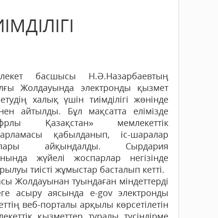
ІМДІЛІГІ
лекет басшысы Н.Ә.Назарбаевтың
лғы Жолдауында электронды қызмет
етудің халық үшін тиімділігі жөнінде
інен айтылды. Бұл мақсатта елімізде
фрлы Қазақстан» мемлекеттік
дарламасы қабылданып, іс-шаралар
спары айқындалды. Сырдария
анында жүйелі жоспарлар негізінде
рылуы тиісті жұмыстар басталып кетті.
асы Жолдауынан туындаған міндеттерді
еге асыру аясында е-gov электронды
еттің веб-порталы арқылы көрсетілетін
лекеттік қызметтер туралы түсіндірме