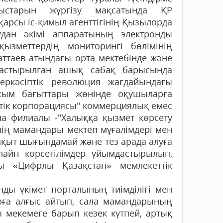
ыстарын жүргізу мақсатында ҚР
қарсы іс-қимыл агенттігінің Қызылорда
дан әкімі аппаратының электронды
қызметтердің мониторингі бөлімінің
аттаев атындағы орта мектебінде және
дастырылған ашық сабақ барысында
еркәсіптік революция жағдайындағы
сым бағыттары жөнінде оқушыларға
еттік корпорациясы" коммерциялық емес
 филиалы -"Халыққа қызмет көрсету
нің мамандары мектеп мұғалімдері мен
ақыт шығындамай және тез арада алуға
лайн көрсетілімдер ұйымдастырылып,
ы «Цифрлы Қазақстан» мемлекеттік
нды үкімет порталының тиімділігі мен
арға алғыс айтып, сала мамандарының
ы мекемеге барып кезек күтпей, артық