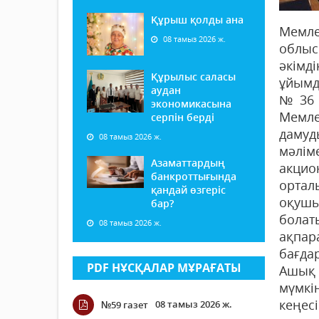
Құрыш қолды ана
Мемле
08 тамыз 2026 ж.
облыс
әкімд
Құрылыс саласы
ұйымд
аудан
№36 Ә
экономикасына
Мемле
серпін берді
дамуд
08 тамыз 2026 ж.
мәлім
Азаматтардың
акцио
банкроттығында
ортал
қандай өзгеріс
оқушы
бар?
болат
08 тамыз 2026 ж.
ақпар
бағда
PDF НҰСҚАЛАР МҰРАҒАТЫ
Ашық 
мүмкі
кеңес
08 тамыз 2026 ж.
№59 газет