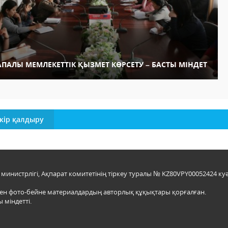
АПАЛЫ МЕМЛЕКЕТТІК ҚЫЗМЕТ КӨРСЕТУ – БАСТЫ МІНДЕТ
кір қалдыру
инистрлігі, Ақпарат комитетінің тіркеу туралы № KZ80VPY00052424 куә
мен фото-бейне материалдардың авторлық құқықтары қорғалған.
 міндетті.