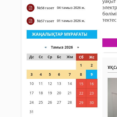
уақыт
элект
04 тамыз 2026 ж.
№58 газет
бөлім
тектес
01 тамыз 2026 ж.
№57 газет
ЖАҢАЛЫҚТАР МҰРАҒАТЫ
«
Тамыз 2026 »
Дс
Сс
Ср
Бс
Жм
Сб
Жс
1
2
ҰҚС
3
4
5
6
7
8
9
10
11
12
13
14
15
16
17
18
19
20
21
22
23
24
25
26
27
28
29
30
31