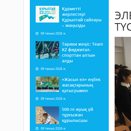
Құрметті
ЭЛ
жерлестер!
Құрылтай сайлауы
ТҮ
– маңызды
09 тамыз 2026 ж.
Тарихи жеңіс: Team
KZ фиджитал-
спорттан алтын
алды
09 тамыз 2026 ж.
«Жасыл ел» еңбек
жасақтарының
қатысуымен
09 тамыз 2026 ж.
500-ге жуық үй
тұрғызған
құрылысшы
08 тамыз 2026 ж.