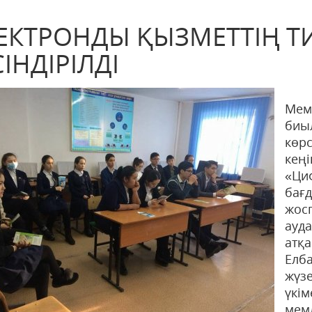
ЕКТРОНДЫ ҚЫЗМЕТТІҢ ТИ
СІНДІРІЛДІ
Мем
биы
көрс
кең
«Ци
бағ
жо
ауд
атқа
Елб
жүз
үкім
мем