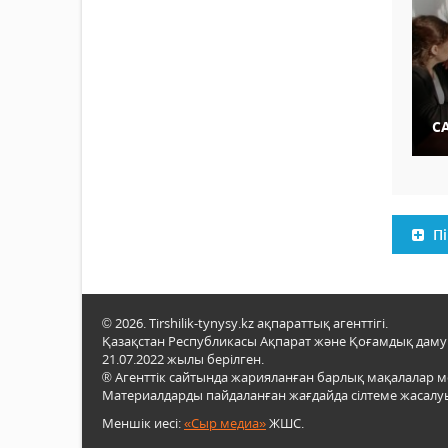
С
Пі
© 2026. Tirshilik-tynysy.kz ақпараттық агенттігі.
Қазақстан Республикасы Ақпарат және Қоғамдық даму м
21.07.2022 жылы берілген.
® Агенттік сайтында жарияланған барлық мақалалар 
Материалдарды пайдаланған жағдайда сілтеме жасалуы
Меншік иесі:
«Сыр медиа»
ЖШС.