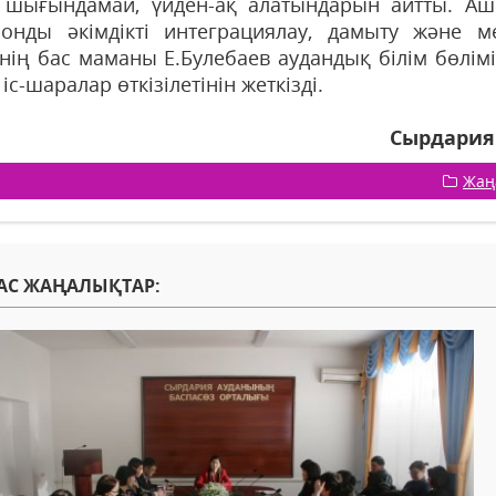
 шығындамай, үйден-ақ алатындарын айтты. Аш
ронды әкімдікті интеграциялау, дамыту және м
інің бас маманы Е.Булебаев аудандық білім бөлімі
 іс-шаралар өткізілетінін жеткізді.
Сырдария 
Жаң
АС ЖАҢАЛЫҚТАР: