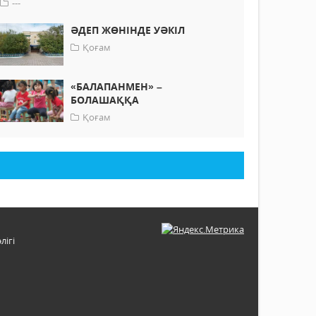
---
ӘДЕП ЖӨНІНДЕ УӘКІЛ
Қоғам
«БАЛАПАНМЕН» –
БОЛАШАҚҚА
Қоғам
лігі