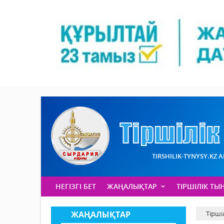
TIRSHILIK-TYNYSY.KZ 
НЕГІЗГІ БЕТ
ЖАҢАЛЫҚТАР
ТІРШІЛІК ТЫ
ЖАҢАЛЫҚТАР
Тірші