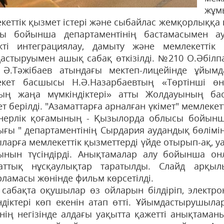
жұм
кеттік қызмет істері және сыбайлас жемқорлыққа 
ы бойынша департаментінің бастамасымен ау
ікті интеграциялау, дамыту және мемлекеттік 
астыруымен ашық сабақ өткізілді. №210 О.Әбілп
.Тәжібаев атындағы мектеп-лицейінде ұйым
кет басшысы Н.Ә.Назарбаевтың «Төртінші өн
ың жаңа мүмкіндіктері» атты Жолдауының ба
ет берілді. "Азаматтарға арналған үкімет" мемлек
нерлік қоғамының - Қызылорда облысы бойынша
ығы " департаментінің Сырдария аудандық бөлімі
ларға мемлекеттік қызметтерді үйде отырып-ақ, у
ынын түсіндірді. Анықтамалар алу бойынша он
аттық нұсқаулықтар таратылды. Слайд арқыл
рламасы жөнінде фильм көрсетілді.
сабақта оқушылар өз ойларын білдіріп, электро
ндіктері көп екенін атап өтті. Ұйымдастырушыл
інің негізінде алдағы уақытта қажетті анықтаман