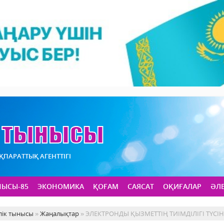
АҚПАРАТТЫҚ АГЕНТТІГІ
НЫСЫ-85
ЭКОНОМИКА
ҚОҒАМ
САЯСАТ
ОҚИҒАЛАР
ӘЛ
лік тынысы
»
Жаңалықтар
» ЭЛЕКТРОНДЫ ҚЫЗМЕТТІҢ ТИІМДІЛІГІ ТҮСІН