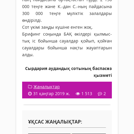
000 теңге және К.-дан С.-ның пайдасына
300 000 теңге мүліктік залалдары
өндірілді.
Сот үкімі заңды күшіне енген жоқ.
Брифинг соңында БАҚ өкілдері қылмыс­
тық іс бойынша сауалдар қойып, қойған
сауалдары бойынша нақты жауаптарын
алды.
Сырдария аудандық сотының баспасөз
қызметі
Жаңалықтар
31 қаңтар 2019 ж.
1 513
2
ҰҚСАС ЖАҢАЛЫҚТАР: