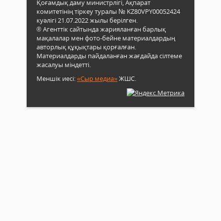
Қоғамдық даму министрлігі, Ақпарат
комитетінің тіркеу туралы № KZ80VPY00052424
куәлігі 21.07.2022 жылы берілген.
® Агенттік сайтында жарияланған барлық
мақалалар мен фото-бейне материалдардың
авторлық құқықтары қорғалған.
Материалдарды пайдаланған жағдайда сілтеме
жасалуы міндетті.
Меншік иесі:
«Сыр медиа»
ЖШС.