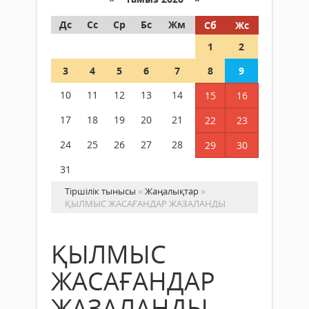
Дс
Сс
Ср
Бс
Жм
Сб
Жс
1
2
3
4
5
6
7
8
9
10
11
12
13
14
15
16
17
18
19
20
21
22
23
24
25
26
27
28
29
30
31
Тіршілік тынысы
»
Жаңалықтар
»
ҚЫЛМЫС ЖАСАҒАНДАР ЖАЗАЛАНДЫ
ҚЫЛМЫС
ЖАСАҒАНДАР
ЖАЗАЛАНДЫ