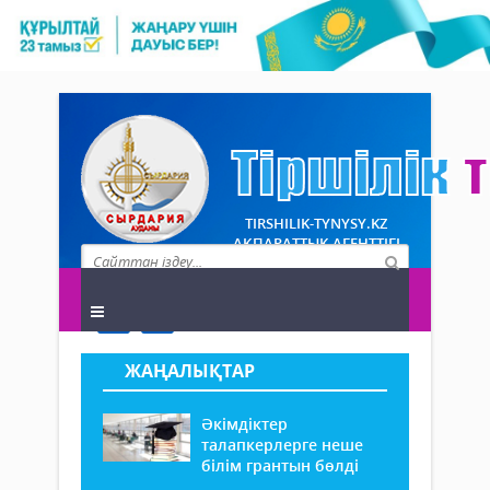
TIRSHILIK-TYNYSY.KZ
АҚПАРАТТЫҚ АГЕНТТІГІ
ЖАҢАЛЫҚТАР
Әкімдіктер
талапкерлерге неше
білім грантын бөлді