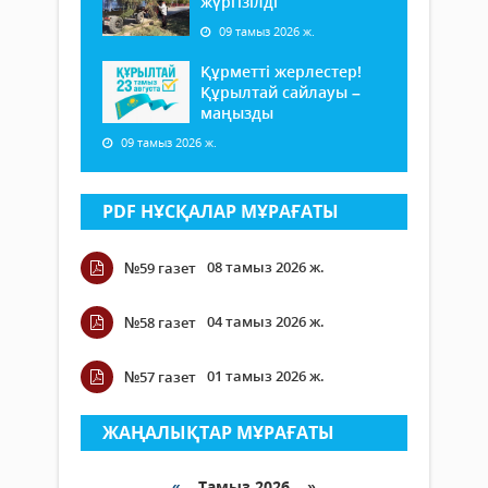
жүргізілді
09 тамыз 2026 ж.
Құрметті жерлестер!
Құрылтай сайлауы –
маңызды
09 тамыз 2026 ж.
PDF НҰСҚАЛАР МҰРАҒАТЫ
08 тамыз 2026 ж.
№59 газет
04 тамыз 2026 ж.
№58 газет
01 тамыз 2026 ж.
№57 газет
ЖАҢАЛЫҚТАР МҰРАҒАТЫ
«
Тамыз 2026 »