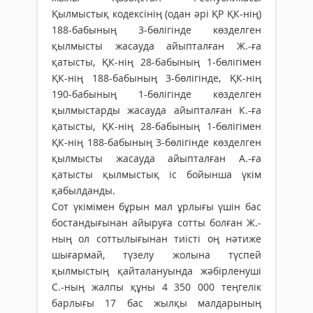
Қылмыстық кодексінің (одан әрі ҚР ҚК-нің)
188-бабының 3-бөлігінде көзделген
қылмысты жасау­да айыпталған Ж.-ға
қатысты, ҚК-нің 28-бабының 1-бөлігімен
ҚК-нің 188-бабының 3-бөлігінде, ҚК-нің
190-бабының 1-бөлігін­де көзделген
қылмыстарды жасауда айып­талған К.-ға
қатысты, ҚК-нің 28-бабы­ның 1-бөлігімен
ҚК-нің 188-бабының 3-бөлігінде көзделген
қылмысты жасауда айыпталған А.-ға
қатысты қылмыстық іс бойынша үкім
қабылданды.
Сот үкімімен бұрын мал ұрлығы үшін бас
бостандығынан айыруға сотты бол­ған Ж.-
ның ол соттылығынан тиісті оң нәтиже
шығармай, түзелу жолына түспей
қылмыстың қайталануында жәбірленуші
С.-ның жалпы құны 4 350 000 теңгелік
барлығы 17 бас жылқы малдарының