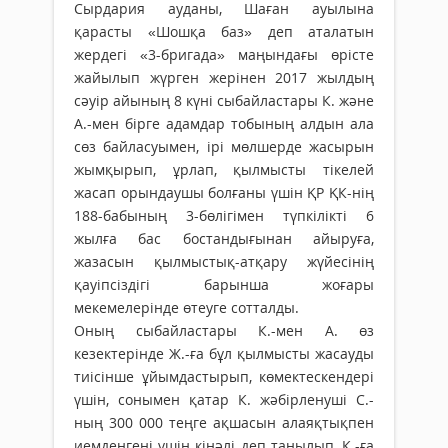
Сырдария ауданы, Шаған ауылына
қарасты «Шошқа баз» деп аталатын
жердегі «3-бригада» маңындағы өрісте
жайылып жүрген жерінен 2017 жылдың
сәуір айының 8 күні сыбайлас­тары К. және
А.-мен бірге адамдар тобының алдын ала
сөз байласуымен, ірi мөлшерде жасырын
жымқырып, ұрлап, қылмысты тікелей
жасап орындаушы болғаны үшін ҚР ҚК-нің
188-бабының 3-бөлігімен түпкілікті 6
жылға бас бостандығынан айыруға,
жазасын қылмыстық-атқару жүйесінің
қауіпсіздігі барынша жоғары
мекемелерінде өтеуге сотталды.
Оның сыбайластары К.-мен А. өз
кезектерінде Ж.-ға бұл қылмысты жасауды
тиісінше ұйымдастырып, көмектескендері
үшін, сонымен қатар К. жәбірленуші С.-
ның 300 000 теңге ақшасын алаяқтықпен
иемденгені үшін кінәлі деп танылып, К.-ға