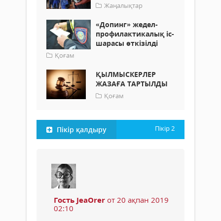
Жаңалықтар
«Допинг» жедел-
профилактикалық іс-
шарасы өткізілді
Қоғам
ҚЫЛМЫСКЕРЛЕР
ЖАЗАҒА ТАРТЫЛДЫ
Қоғам
Пікір
2
Пікір қалдыру
Гость JeaOrer
от 20 ақпан 2019
02:10