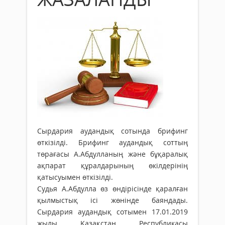
Сырдария аудандық сотында брифинг
өткізілді. Брифинг аудандық соттың
төрағасы А.Абдулланың және бұқаралық
ақпарат құралдарының өкілдерінің
қатысуы­мен өткізілді.
Судья А.Абдулла өз өндірісінде қаралған
қылмыс­тық ісі жөнінде баяндады.
Сырдария аудандық сотымен 17.01.2019
жылы Қазақстан Республикасы