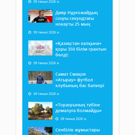
09 тамыз 2026 ж.
Дияр Нұрғожайдың
соңғы секундтағы
нокауты 25 мың
09 тамыз 2026 ж.
«Қазақстан халқына»
қоры 350 білім грантын
бөлді:
09 тамыз 2026 ж.
Самат Смақов
«Атырау» футбол
клубының бас бапкері
09 тамыз 2026 ж.
«Тораңғының түбіне
демалуға болмайды»
09 тамыз 2026 ж.
Сенбілік жұмыстары