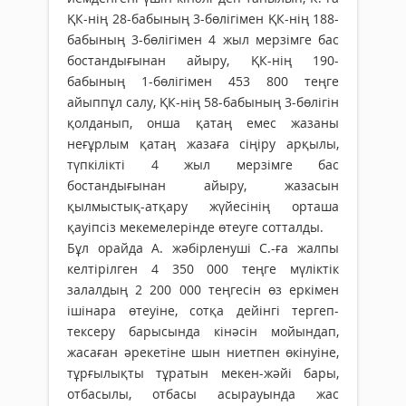
ҚК-нің 28-бабының 3-бөлігімен ҚК-нің 188-
бабының 3-бөлігімен 4 жыл мерзімге бас
бостандығынан айыру, ҚК-нің 190-
бабының 1-бөлігімен 453 800 теңге
айыппұл салу, ҚК-нің 58-бабының 3-бөлігін
қолданып, онша қатаң емес жазаны
неғұрлым қатаң жазаға сіңіру арқылы,
түпкілікті 4 жыл мерзімге бас
бостандығынан айыру, жазасын
қылмыстық-атқару жүйесінің орташа
қауіпсіз мекемелерінде өтеуге сотталды.
Бұл орайда А. жәбірленуші С.-ға жалпы
келтірілген 4 350 000 теңге мүліктік
залалдың 2 200 000 теңгесін өз еркімен
ішінара өтеуіне, сотқа дейінгі тергеп-
тексеру барысында кінәсін мойындап,
жасаған әрекетіне шын ниетпен өкiнуіне,
тұрғылықты тұратын мекен-жәйі бары,
отбасылы, отбасы асырауында жас