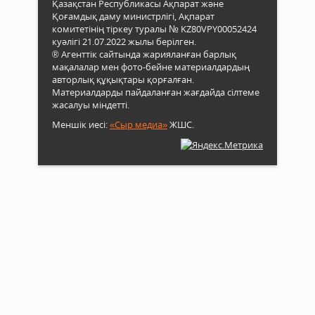
Қазақстан Республикасы Ақпарат және
Қоғамдық даму министрлігі, Ақпарат
комитетінің тіркеу туралы № KZ80VPY00052424
куәлігі 21.07.2022 жылы берілген.
® Агенттік сайтында жарияланған барлық
мақалалар мен фото-бейне материалдардың
авторлық құқықтары қорғалған.
Материалдарды пайдаланған жағдайда сілтеме
жасалуы міндетті.
Меншік иесі:
«Сыр медиа»
ЖШС.