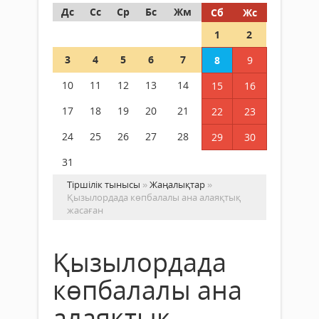
Дс
Сс
Ср
Бс
Жм
Сб
Жс
1
2
3
4
5
6
7
8
9
10
11
12
13
14
15
16
17
18
19
20
21
22
23
24
25
26
27
28
29
30
31
Тіршілік тынысы
»
Жаңалықтар
»
Қызылордада көпбалалы ана алаяқтық
жасаған
Қызылордада
көпбалалы ана
алаяқтық