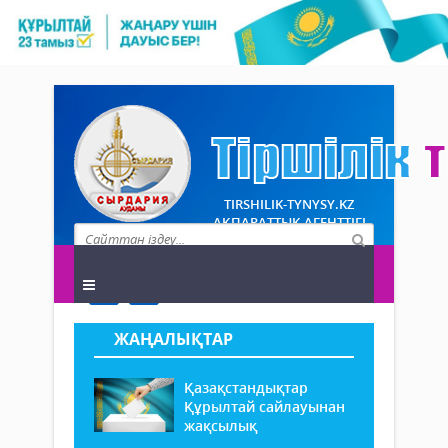
TIRSHILIK-TYNYSY.KZ
АҚПАРАТТЫҚ АГЕНТТІГІ
ЖАҢАЛЫҚТАР
Қазақстандықтар
Құрылтай сайлауынан
жақсылық