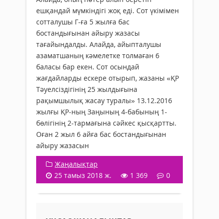
ешқандай мүмкіндігі жоқ еді. Сот үкімімен
сотталушы Г-ға 5 жылға бас
бостандығынан айыру жазасы
тағайындалды. Алайда, айыпталушы
азаматшаның кәмелетке толмаған 6
баласы бар екен. Сот осындай
жағдайларды ескере отырып, жазаны «ҚР
Тәуелсіздігінің 25 жылдығына
рақымшылық жасау туралы» 13.12.2016
жылғы ҚР-ның Заңының 4-бабының 1-
бөлігінің 2-тармағына сәйкес қысқартты.
Оған 2 жыл 6 айға бас бостандығынан
айыру жазасын
Жаңалықтар
25 тамыз 2018 ж.
1 369
0