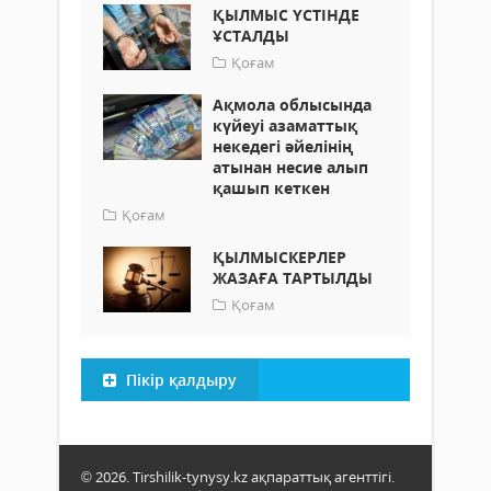
ҚЫЛМЫС ҮСТІНДЕ
ҰСТАЛДЫ
Қоғам
Ақмола облысында
күйеуі азаматтық
некедегі әйелінің
атынан несие алып
қашып кеткен
Қоғам
ҚЫЛМЫСКЕРЛЕР
ЖАЗАҒА ТАРТЫЛДЫ
Қоғам
Пікір қалдыру
© 2026. Tirshilik-tynysy.kz ақпараттық агенттігі.