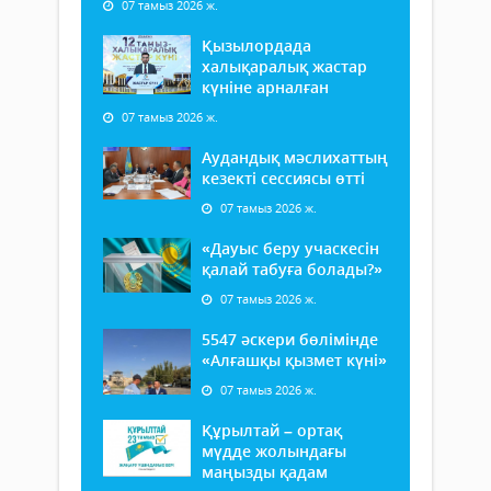
07 тамыз 2026 ж.
Қызылордада
халықаралық жастар
күніне арналған
07 тамыз 2026 ж.
Аудандық мәслихаттың
кезекті сессиясы өтті
07 тамыз 2026 ж.
«Дауыс беру учаскесін
қалай табуға болады?»
07 тамыз 2026 ж.
5547 әскери бөлімінде
«Алғашқы қызмет күні»
07 тамыз 2026 ж.
Құрылтай – ортақ
мүдде жолындағы
маңызды қадам