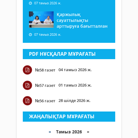
07 тамыз 2026 ж.
Қаржылық
сауаттылықты
арттыруға бағытталған
07 тамыз 2026 ж.
PDF НҰСҚАЛАР МҰРАҒАТЫ
04 тамыз 2026 ж.
№58 газет
01 тамыз 2026 ж.
№57 газет
28 шілде 2026 ж.
№56 газет
ЖАҢАЛЫҚТАР МҰРАҒАТЫ
«
Тамыз 2026 »