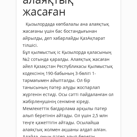
жасаған
Қызылордада көпбалалы ана алаяқтық
жасағаны үшін бас бостандығынан
айрылды, деп хабарлайды ҚазАқпарат
тілшісі.
Бұл қылмыстық іс Қызылорда қаласының
№2 сотында қаралды. Алаяқтық жасаған
әйел Қазақстан Республикасы Қылмыстық
кодексінің 190-бабының 3-бөлігі 1-
тармағымен айыпталды. Ол бір
танысының пәтер алуды жоспарлап
жүргенін естиді. Осы сәтті пайдаланған ол
жәбірленушінің сеніміне кіреді.
Мемлекеттік бағдарлама арқылы пәтер
алып беретінін айтады. Ол үшін 2,5 млн
теңге қажеттігін айтады. Осылайша
алаяқтық жолмен ақшаны алдап алған.
Алайда, оның пәтер алып беретін