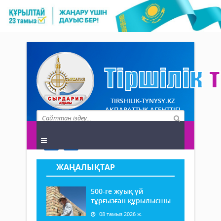
TIRSHILIK-TYNYSY.KZ
АҚПАРАТТЫҚ АГЕНТТІГІ
ЖАҢАЛЫҚТАР
500-ге жуық үй
тұрғызған құрылысшы
08 тамыз 2026 ж.