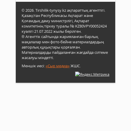
© 2026. Tirshilik-tynysy.kz ақпараттық агенттігі.
Қазақстан Республикасы Ақпарат және
Қоғамдық даму министрлігі, Ақпарат
комитетінің тіркеу туралы № KZ80VPY00052424
куәлігі 21.07.2022 жылы берілген.
® Агенттік сайтында жарияланған барлық
мақалалар мен фото-бейне материалдардың
авторлық құқықтары қорғалған.
Материалдарды пайдаланған жағдайда сілтеме
жасалуы міндетті.
Меншік иесі:
«Сыр медиа»
ЖШС.