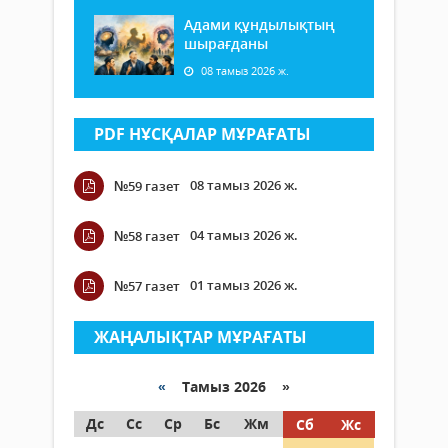
Адами құндылықтың
шырағданы
08 тамыз 2026 ж.
PDF НҰСҚАЛАР МҰРАҒАТЫ
08 тамыз 2026 ж.
№59 газет
04 тамыз 2026 ж.
№58 газет
01 тамыз 2026 ж.
№57 газет
ЖАҢАЛЫҚТАР МҰРАҒАТЫ
«
Тамыз 2026 »
Дс
Сс
Ср
Бс
Жм
Сб
Жс