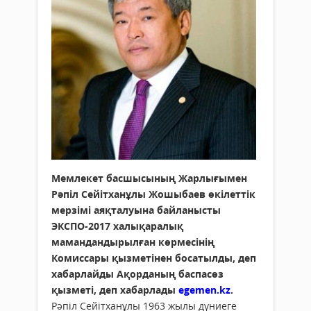
Мемлекет басшысының Жарлығымен
Рәпіл Сейітханұлы Жошыбаев өкілеттік
мерзімі аяқталуына байланысты
ЭКСПО-2017 халықаралық
мамандандырылған көрмесінің
Комиссары қызметінен босатылды, деп
хабарлайды Ақорданың баспасөз
қызметі, деп хабарлады
egemen.kz
.
Рәпіл Сейітханұлы 1963 жылы дүниеге