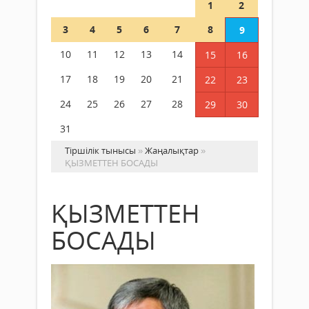
1
2
3
4
5
6
7
8
9
10
11
12
13
14
15
16
17
18
19
20
21
22
23
24
25
26
27
28
29
30
31
Тіршілік тынысы
»
Жаңалықтар
»
ҚЫЗМЕТТЕН БОСАДЫ
ҚЫЗМЕТТЕН
БОСАДЫ