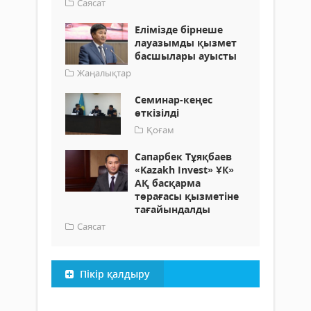
Саясат
Елімізде бірнеше
лауазымды қызмет
басшылары ауысты
Жаңалықтар
Семинар-кеңес
өткізілді
Қоғам
Сапарбек Тұяқбаев
«Kazakh Invest» ҰК»
АҚ басқарма
төрағасы қызметіне
тағайындалды
Саясат
Пікір қалдыру