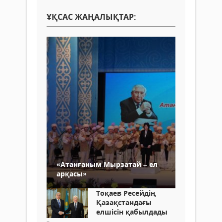
ҰҚСАС ЖАҢАЛЫҚТАР:
«Атанғаным Мырзатай – ел
арқасы»
Тоқаев Ресейдің
Қазақстандағы
елшісін қабылдады