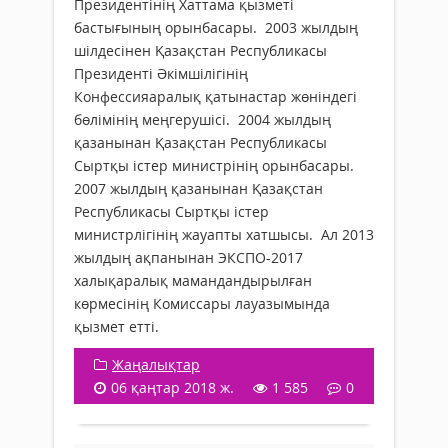
Президентінің Хаттама қызметі
бастығының орынбасары. 2003 жылдың
шілдесінен Қазақстан Республикасы
Президенті Әкімшілігінің
Конфессияаралық қатынастар жөніндегі
бөлімінің меңгерушісі. 2004 жылдың
қазанынан Қазақстан Республикасы
Сыртқы істер министрінің орынбасары.
2007 жылдың қазанынан Қазақстан
Республикасы Сыртқы істер
министрлігінің жауапты хатшысы. Ал 2013
жылдың ақпанынан ЭКСПО-2017
халықаралық мамандандырылған
көрмесінің Комиссары лауазымында
қызмет етті.
Жаңалықтар
06 қаңтар 2018 ж.
1 585
0