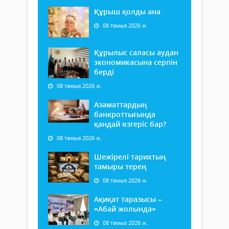
Құрыш қолды ана
08 тамыз 2026 ж.
Құрылыс саласы аудан
экономикасына серпін
берді
08 тамыз 2026 ж.
Азаматтардың
банкроттығында
қандай өзгеріс бар?
08 тамыз 2026 ж.
Шежірелі тарихтың
тамыры терең
08 тамыз 2026 ж.
Ақиқат таразысы –
«Абай жолында»
08 тамыз 2026 ж.