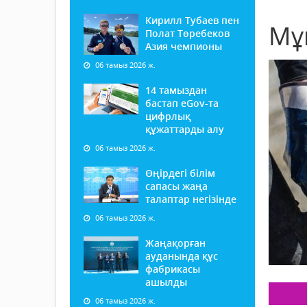
Кирилл Тубаев пен
Мұ
Полат Төребеков
Азия чемпионы
06 тамыз 2026 ж.
14 тамыздан
бастап еGov-та
цифрлық
құжаттарды алу
06 тамыз 2026 ж.
Өңірдегі білім
сапасы жаңа
талаптар негізінде
06 тамыз 2026 ж.
Жаңақорған
ауданында құс
фабрикасы
ашылды
06 тамыз 2026 ж.