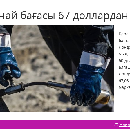
най бағасы 67 доллардан
Қара
баста
Лонд
жылды
60 до
алғаш
Лонд
67,08
марка
Жаңа