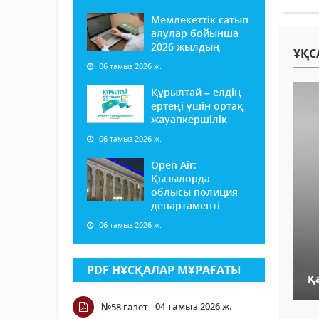
Мемлекеттік сатып
алулар бойынша
2026 жылдың
ҰҚС
06 тамыз 2026 ж.
Құрылтай – елдің
ертеңі үшін ортақ
жауапкершілік
06 тамыз 2026 ж.
Open Air:
Қызылорда
облысы полиция
департаменті
06 тамыз 2026 ж.
PDF НҰСҚАЛАР МҰРАҒАТЫ
Қ
04 тамыз 2026 ж.
№58 газет