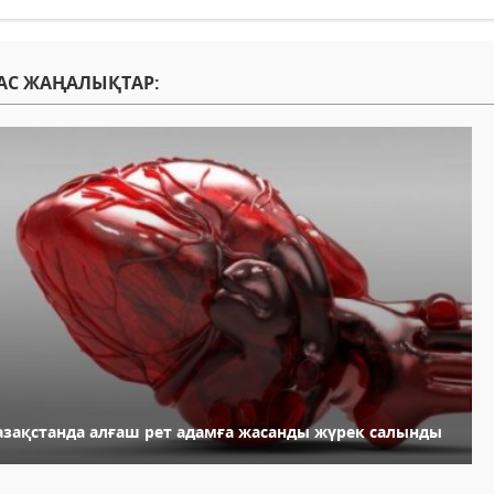
АС ЖАҢАЛЫҚТАР:
азақстанда алғаш рет адамға жасанды жүрек салынды