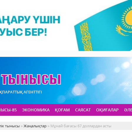
АҚПАРАТТЫҚ АГЕНТТІГІ
НЫСЫ-85
ЭКОНОМИКА
ҚОҒАМ
САЯСАТ
ОҚИҒАЛАР
ӘЛ
лік тынысы
»
Жаңалықтар
» Мұнай бағасы 67 доллардан асты