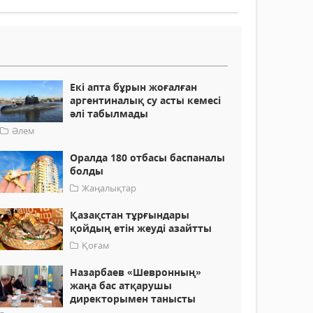
Екі апта бұрын жоғалған
аргентиналық су асты кемесі
әлі табылмады
Әлем
Оралда 180 отбасы баспаналы
болды
Жаңалықтар
Қазақстан тұрғындары
қойдың етін жеуді азайтты
Қоғам
Назарбаев «Шевронның»
жаңа бас атқарушы
директорымен танысты