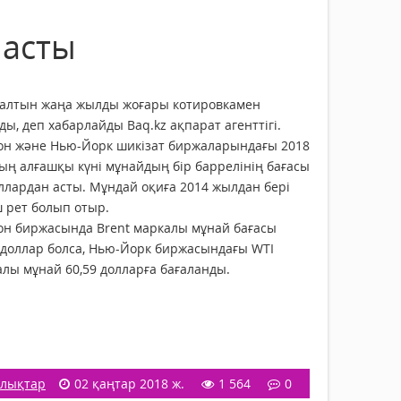
 асты
 алтын жаңа жылды жоғары котировкамен
ды, деп хабарлайды Baq.kz ақпарат агенттігі.
он және Нью-Йорк шикізат биржаларындағы 2018
ң алғашқы күні мұнайдың бір баррелінің бағасы
ллардан асты. Мұндай оқиға 2014 жылдан бері
 рет болып отыр.
он биржасында Brent маркалы мұнай бағасы
 доллар болса, Нью-Йорк биржасындағы WTI
лы мұнай 60,59 долларға бағаланды.
лықтар
02 қаңтар 2018 ж.
1 564
0