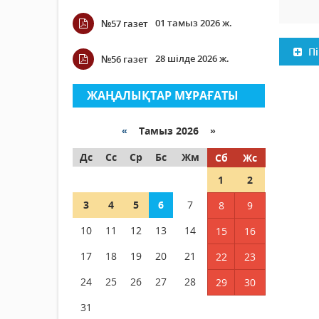
01 тамыз 2026 ж.
№57 газет
Пі
28 шілде 2026 ж.
№56 газет
ЖАҢАЛЫҚТАР МҰРАҒАТЫ
«
Тамыз 2026 »
Дс
Сс
Ср
Бс
Жм
Сб
Жс
1
2
3
4
5
6
7
8
9
10
11
12
13
14
15
16
17
18
19
20
21
22
23
24
25
26
27
28
29
30
31