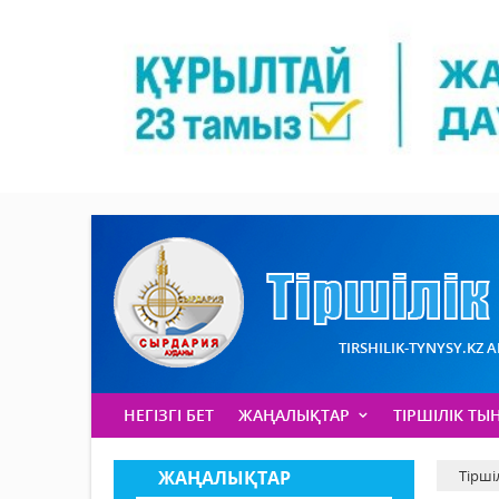
TIRSHILIK-TYNYSY.KZ 
НЕГІЗГІ БЕТ
ЖАҢАЛЫҚТАР
ТІРШІЛІК ТЫ
ЖАҢАЛЫҚТАР
Тірші