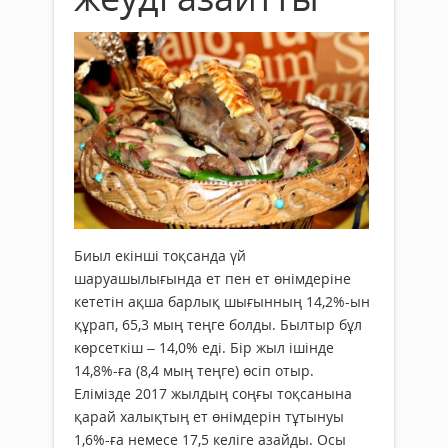
Биыл екінші тоқсанда үй
шаруашылығында ет пен ет өнімдеріне
кететін ақша барлық шығынның 14,2%-ын
құрап, 65,3 мың теңге болды. Былтыр бұл
көрсеткіш – 14,0% еді. Бір жыл ішінде
14,8%-ға (8,4 мың теңге) өсіп отыр.
Елімізде 2017 жылдың соңғы тоқсанына
қарай халықтың ет өнімдерін тұтынуы
1,6%-ға немесе 17,5 келіге азайды. Осы