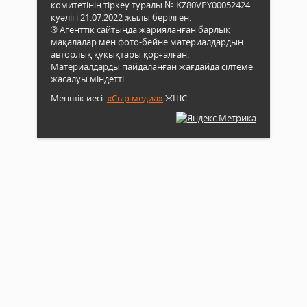
комитетінің тіркеу туралы № KZ80VPY00052424
куәлігі 21.07.2022 жылы берілген.
® Агенттік сайтында жарияланған барлық
мақалалар мен фото-бейне материалдардың
авторлық құқықтары қорғалған.
Материалдарды пайдаланған жағдайда сілтеме
жасалуы міндетті.
Меншік иесі:
«Сыр медиа»
ЖШС.