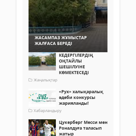
ЖАСАМПАЗ ЖҰМЫСТАР
ЖАЛҒАСА БЕРЕДІ
КЕДЕРГІЛЕРДІҢ
ОҢТАЙЛЫ
ШЕШІЛУІНЕ
КӨМЕКТЕСЕДІ
Жаңалықтар
«Рух» халықаралық
әдеби конкурсы
жарияланды!
Хабарландыру
Цукерберг Месси мен
Роналдуға таласып
жатыр