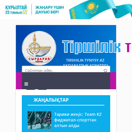
TIRSHILIK-TYNYSY.KZ
АҚПАРАТТЫҚ АГЕНТТІГІ
ЖАҢАЛЫҚТАР
Тарихи жеңіс: Team KZ
фиджитал-спорттан
алтын алды