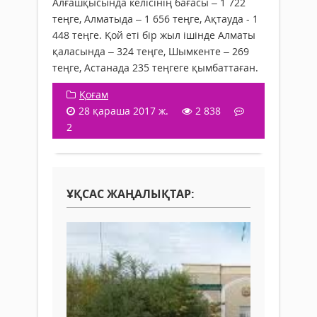
Алғашқысында келісінің бағасы – 1 722
теңге, Алматыда – 1 656 теңге, Ақтауда - 1
448 теңге. Қой еті бір жыл ішінде Алматы
қаласында – 324 теңге, Шымкенте – 269
теңге, Астанада 235 теңгеге қымбаттаған.
Қоғам
28 қараша 2017 ж.
2 838
2
ҰҚСАС ЖАҢАЛЫҚТАР: