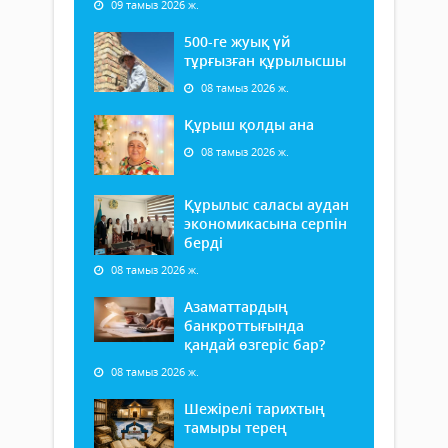
09 тамыз 2026 ж.
500-ге жуық үй
тұрғызған құрылысшы
08 тамыз 2026 ж.
Құрыш қолды ана
08 тамыз 2026 ж.
Құрылыс саласы аудан
экономикасына серпін
берді
08 тамыз 2026 ж.
Азаматтардың
банкроттығында
қандай өзгеріс бар?
08 тамыз 2026 ж.
Шежірелі тарихтың
тамыры терең