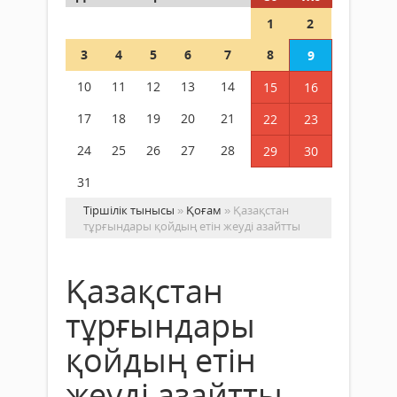
1
2
3
4
5
6
7
8
9
10
11
12
13
14
15
16
17
18
19
20
21
22
23
24
25
26
27
28
29
30
31
Тіршілік тынысы
»
Қоғам
» Қазақстан
тұрғындары қойдың етін жеуді азайтты
Қазақстан
тұрғындары
қойдың етін
жеуді азайтты