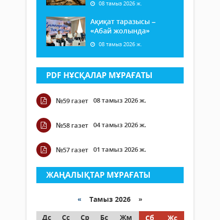
08 тамыз 2026 ж.
Ақиқат таразысы –
«Абай жолында»
08 тамыз 2026 ж.
PDF НҰСҚАЛАР МҰРАҒАТЫ
08 тамыз 2026 ж.
№59 газет
04 тамыз 2026 ж.
№58 газет
01 тамыз 2026 ж.
№57 газет
ЖАҢАЛЫҚТАР МҰРАҒАТЫ
«
Тамыз 2026 »
Дс
Сс
Ср
Бс
Жм
Сб
Жс