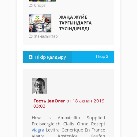
Спорт
ЖАҢА ЖҮЙЕ
ТҰРҒЫНДАРҒА
ТҮСІНДІРІЛДІ
Жаңалықтар
Пікір
2
Пікір қалдыру
Гость JeaOrer
от 18 ақпан 2019
03:03
How Is Amoxicillin Supplied
Preisvergleich Cialis Ohne Rezept
viagra
Levitra Generique En France
Viagra Kostenlos Kaufen