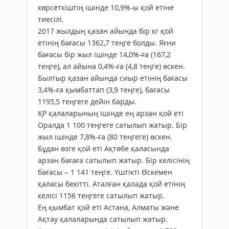
көрсеткіштің ішінде 10,9%-ы қой етіне
тиесілі.
2017 жылдың қазан айында бір кг қой
етінің бағасы 1362,7 теңге болды. Яғни
бағасы бір жыл ішінде 14,0%-ға (167,2
теңге), ал айына 0,4%-ға (4,8 теңге) өскен.
Былтыр қазан айында сиыр етінің бағасы
3,4%-ға қымбаттап (3,9 теңге), бағасы
1195,5 теңгеге дейін барды.
ҚР қалаларының ішінде ең арзан қой еті
Оралда 1 100 теңгеге сатылып жатыр. Бір
жыл ішінде 7,8%-ға (80 теңгеге) өскен.
Бұдан өзге қой еті Ақтөбе қаласында
арзан бағаға сатылып жатыр. Бір келісінің
бағасы – 1 141 теңге. Үштікті Өскемен
қаласы бекітті. Аталған қалада қой етінің
келісі 1156 теңгеге сатылып жатыр.
Ең қымбат қой еті Астана, Алматы және
Ақтау қалаларында сатылып жатыр.