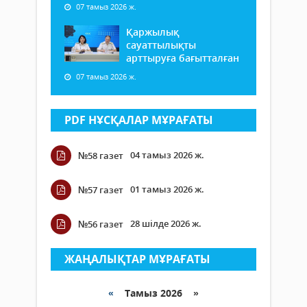
07 тамыз 2026 ж.
Қаржылық
сауаттылықты
арттыруға бағытталған
07 тамыз 2026 ж.
PDF НҰСҚАЛАР МҰРАҒАТЫ
04 тамыз 2026 ж.
№58 газет
01 тамыз 2026 ж.
№57 газет
28 шілде 2026 ж.
№56 газет
ЖАҢАЛЫҚТАР МҰРАҒАТЫ
«
Тамыз 2026 »