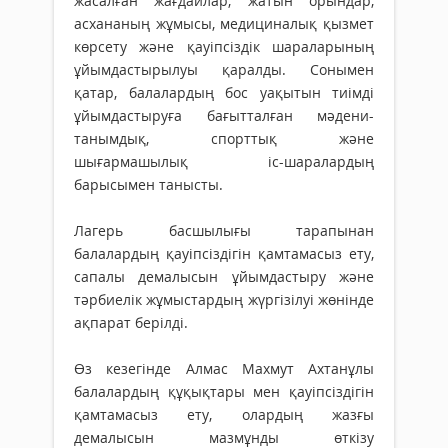
жасалған жағдайлар, жатын орындар,
асхананың жұмысы, медициналық қызмет
көрсету және қауіпсіздік шараларының
ұйымдастырылуы қаралды. Сонымен
қатар, балалардың бос уақытын тиімді
ұйымдастыруға бағытталған мәдени-
танымдық, спорттық және
шығармашылық іс-шаралардың
барысымен танысты.
Лагерь басшылығы тарапынан
балалардың қауіпсіздігін қамтамасыз ету,
сапалы демалысын ұйымдастыру және
тәрбиелік жұмыстардың жүргізілуі жөнінде
ақпарат берілді.
Өз кезегінде Алмас Махмут Ахтанұлы
балалардың құқықтары мен қауіпсіздігін
қамтамасыз ету, олардың жазғы
демалысын мазмұнды өткізу