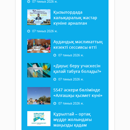
07 тамыз 2026 ж.
Қызылордада
халықаралық жастар
күніне арналған
07 тамыз 2026 ж.
Аудандық мәслихаттың
кезекті сессиясы өтті
07 тамыз 2026 ж.
«Дауыс беру учаскесін
қалай табуға болады?»
07 тамыз 2026 ж.
5547 әскери бөлімінде
«Алғашқы қызмет күні»
07 тамыз 2026 ж.
Құрылтай – ортақ
мүдде жолындағы
маңызды қадам