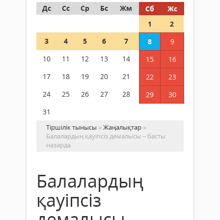
Дс
Сс
Ср
Бс
Жм
Сб
Жс
1
2
3
4
5
6
7
8
9
10
11
12
13
14
15
16
17
18
19
20
21
22
23
24
25
26
27
28
29
30
31
Тіршілік тынысы
»
Жаңалықтар
»
Балалардың қауіпсіз демалысы – басты
назарда
Балалардың
қауіпсіз
демалысы –