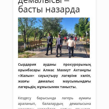
басты назарда
Сырдария ауданы прокурорының
орынбасары Алмас Махмут Ахтанұлы
«Жалын» сауықтыру лагеріне келіп,
жазғы демалыс маусымындағы
лагерьдің жұмысымен танысты.
Кездесу барысында лагерь аумағы
араланып, балалардың демалысына