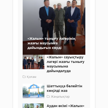
«Жалын» тынығу лагерінің
жазғы маусымға
дайындығын көрді
«Жалын» сауықтыру
лагері жазғы тынығу
маусымына
дайындалуда
Қоғам
Шаттыққа бөлейтін
көңілді жаз
Жаңалықтар
Аудан әкімі «Жалын»