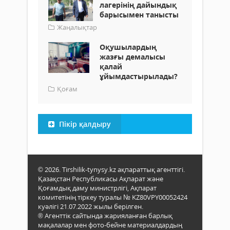
лагерінің дайындық
барысымен танысты
Жаңалықтар
Оқушылардың
жазғы демалысы
қалай
ұйымдастырылады?
Қоғам
Пікір қалдыру
© 2026. Tirshilik-tynysy.kz ақпараттық агенттігі.
Қазақстан Республикасы Ақпарат және
Қоғамдық даму министрлігі, Ақпарат
комитетінің тіркеу туралы № KZ80VPY00052424
куәлігі 21.07.2022 жылы берілген.
® Агенттік сайтында жарияланған барлық
мақалалар мен фото-бейне материалдардың