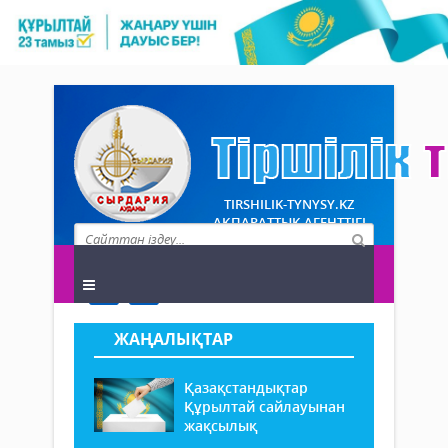
TIRSHILIK-TYNYSY.KZ
АҚПАРАТТЫҚ АГЕНТТІГІ
ЖАҢАЛЫҚТАР
Қазақстандықтар
Құрылтай сайлауынан
жақсылық