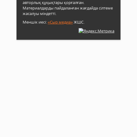
авторлық құқықтары қорғалған.
Материалдарды пайдаланған жағдайда сілтеме
жасалуы міндетті.
Меншік иесі:
«Сыр медиа»
ЖШС.