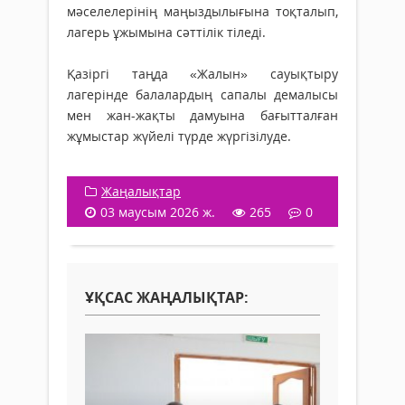
мәселелерінің маңыздылығына тоқталып,
лагерь ұжымына сәттілік тіледі.
Қазіргі таңда «Жалын» сауықтыру
лагерінде балалардың сапалы демалысы
мен жан-жақты дамуына бағытталған
жұмыстар жүйелі түрде жүргізілуде.
Жаңалықтар
03 маусым 2026 ж.
265
0
ҰҚСАС ЖАҢАЛЫҚТАР: