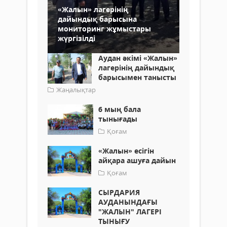
«Жалын» лагерінің
дайындық барысына
мониторинг жұмыстары
жүргізілді
Аудан әкімі «Жалын»
лагерінің дайындық
барысымен танысты
Жаңалықтар
6 мың бала
тынығады
Қоғам
«Жалын» есігін
айқара ашуға дайын
Қоғам
СЫРДАРИЯ
АУДАНЫНДАҒЫ
"ЖАЛЫН" ЛАГЕРІ
ТЫНЫҒУ