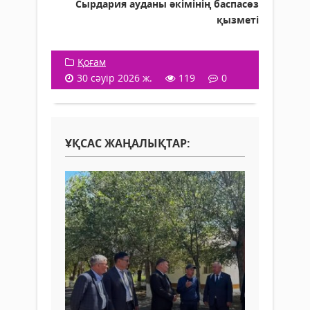
Сырдария ауданы әкімінің баспасөз
қызметі
Қоғам
30 сәуір 2026 ж.
119
0
ҰҚСАС ЖАҢАЛЫҚТАР: