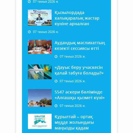
07 тамыз 2026 ж.
Қызылордада
халықаралық жастар
күніне арналған
07 тамыз 2026 ж.
Аудандық мәслихаттың
кезекті сессиясы өтті
07 тамыз 2026 ж.
«Дауыс беру учаскесін
қалай табуға болады?»
07 тамыз 2026 ж.
5547 әскери бөлімінде
«Алғашқы қызмет күні»
07 тамыз 2026 ж.
Құрылтай – ортақ
мүдде жолындағы
маңызды қадам