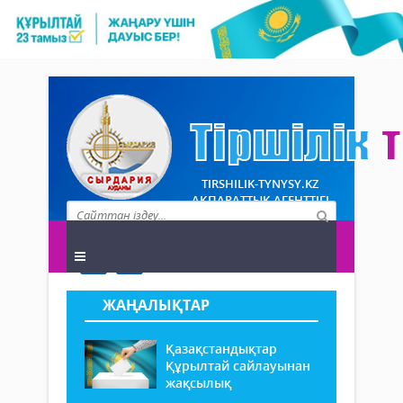
TIRSHILIK-TYNYSY.KZ
АҚПАРАТТЫҚ АГЕНТТІГІ
ЖАҢАЛЫҚТАР
Қазақстандықтар
Құрылтай сайлауынан
жақсылық