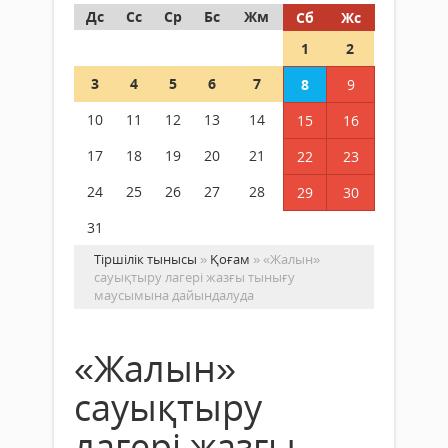
Дс
Сс
Ср
Бс
Жм
Сб
Жс
1
2
3
4
5
6
7
8
9
10
11
12
13
14
15
16
17
18
19
20
21
22
23
24
25
26
27
28
29
30
31
Тіршілік тынысы
»
Қоғам
» «Жалын»
сауықтыру лагері жазғы тынығу
маусымына дайындалуда
«Жалын»
сауықтыру
лагері жазғы