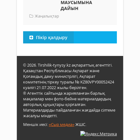
МАУСЫМЫНА
ДАЙЫН
Жаңалықтар
Пікір қалдыру
© 2026. Tirshilik-tynysy.kz ақпараттық агенттігі.
Қазақстан Республикасы Ақпарат және
Қоғамдық даму министрлігі, Ақпарат
комитетінің тіркеу туралы № KZ80VPY00052424
куәлігі 21.07.2022 жылы берілген.
® Агенттік сайтында жарияланған барлық
мақалалар мен фото-бейне материалдардың
авторлық құқықтары қорғалған.
Материалдарды пайдаланған жағдайда сілтеме
жасалуы міндетті.
Меншік иесі:
«Сыр медиа»
ЖШС.