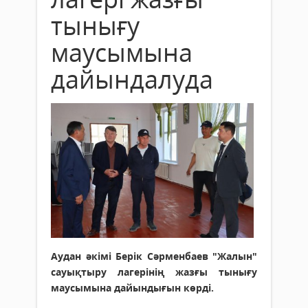
тынығу
маусымына
дайындалуда
Аудан әкімі Берік Сәрменбаев "Жалын"
сауықтыру лагерінің жазғы тынығу
маусымына дайындығын көрді.