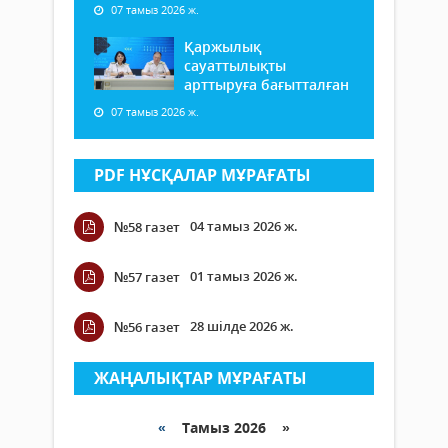
07 тамыз 2026 ж.
Қаржылық
сауаттылықты
арттыруға бағытталған
07 тамыз 2026 ж.
PDF НҰСҚАЛАР МҰРАҒАТЫ
04 тамыз 2026 ж.
№58 газет
01 тамыз 2026 ж.
№57 газет
28 шілде 2026 ж.
№56 газет
ЖАҢАЛЫҚТАР МҰРАҒАТЫ
«
Тамыз 2026 »