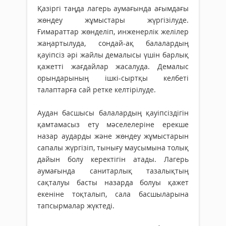
Қазіргі таңда лагерь аумағында ағымдағы
жөндеу жұмыстары жүргізілуде.
Ғимараттар жөнделіп, инженерлік желілер
жаңартылуда, сондай-ақ балалардың
қауіпсіз әрі жайлы демалысы үшін барлық
қажетті жағдайлар жасалуда. Демалыс
орындарының ішкі-сыртқы келбеті
талаптарға сай ретке келтірілуде.
Аудан басшысы балалардың қауіпсіздігін
қамтамасыз ету мәселелеріне ерекше
назар аударды және жөндеу жұмыстарын
сапалы жүргізіп, тынығу маусымына толық
дайын болу керектігін атады. Лагерь
аумағында санитарлық тазалықтың
сақталуы басты назарда болуы қажет
екеніне тоқталып, сала басшыларына
тапсырмалар жүктеді.