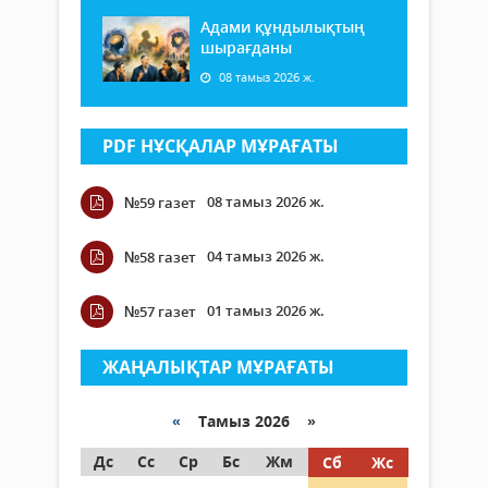
Адами құндылықтың
шырағданы
08 тамыз 2026 ж.
PDF НҰСҚАЛАР МҰРАҒАТЫ
08 тамыз 2026 ж.
№59 газет
04 тамыз 2026 ж.
№58 газет
01 тамыз 2026 ж.
№57 газет
ЖАҢАЛЫҚТАР МҰРАҒАТЫ
«
Тамыз 2026 »
Дс
Сс
Ср
Бс
Жм
Сб
Жс