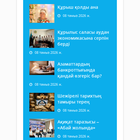
Құрыш қолды ана
08 тамыз 2026 ж.
Құрылыс саласы аудан
экономикасына серпін
берді
08 тамыз 2026 ж.
Азаматтардың
банкроттығында
қандай өзгеріс бар?
08 тамыз 2026 ж.
Шежірелі тарихтың
тамыры терең
08 тамыз 2026 ж.
Ақиқат таразысы –
«Абай жолында»
08 тамыз 2026 ж.