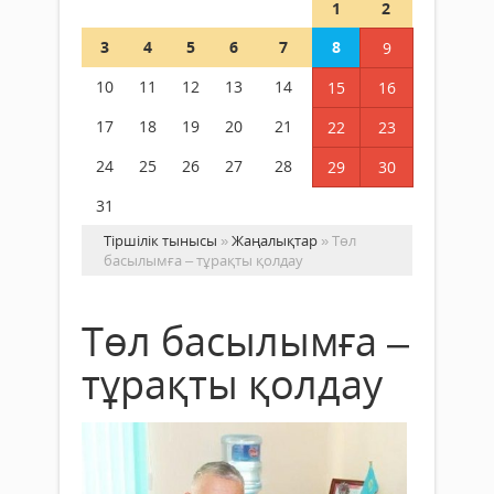
1
2
3
4
5
6
7
8
9
10
11
12
13
14
15
16
17
18
19
20
21
22
23
24
25
26
27
28
29
30
31
Тіршілік тынысы
»
Жаңалықтар
» Төл
басылымға – тұрақты қолдау
Төл басылымға –
тұрақты қолдау