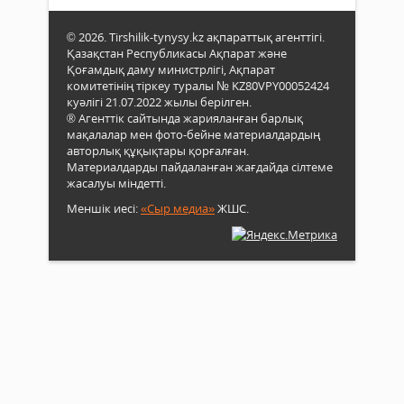
© 2026. Tirshilik-tynysy.kz ақпараттық агенттігі.
Қазақстан Республикасы Ақпарат және
Қоғамдық даму министрлігі, Ақпарат
комитетінің тіркеу туралы № KZ80VPY00052424
куәлігі 21.07.2022 жылы берілген.
® Агенттік сайтында жарияланған барлық
мақалалар мен фото-бейне материалдардың
авторлық құқықтары қорғалған.
Материалдарды пайдаланған жағдайда сілтеме
жасалуы міндетті.
Меншік иесі:
«Сыр медиа»
ЖШС.