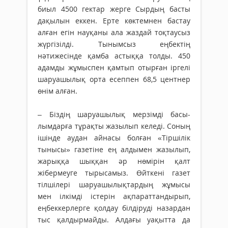
биыл 4500 гектар жерге Сырдың басты
дақылын еккен. Ерте көктемнен бастау
алған егін науқаны ала жаздай тоқтаусыз
жүргізілді. Тынымсыз еңбектің
нәтижесінде қамба астыққа толды. 450
адамды жұмыспен қамтып отырған іргелі
шаруашылық орта есеппен 68,5 центнер
өнім алған.
– Біздің шаруашылық мерзімді ба­сы­­
лымдарға тұрақты жазылып келеді. Соның
ішінде аудан айнасы болған «Тіршілік
тынысы» газетіне ең алдымен жазылып,
жарыққа шыққан әр нөмірін қалт
жібермеуге тырысамыз. Өйткені газет
тілшілері шаруашылықтардың жұмысы
мен ілкімді істерін ақпараттандырып,
еңбеккерлерге қолдау білдіруді назардан
тыс қалдырмайды. Алдағы уақытта да