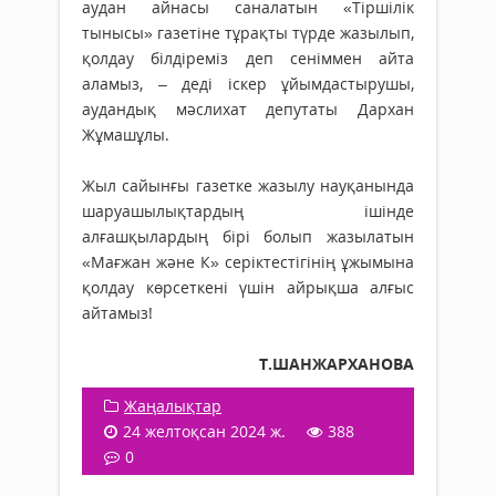
аудан айнасы саналатын «Тіршілік
тынысы» газетіне тұрақты түрде жазылып,
қолдау білдіреміз деп сеніммен айта
аламыз, – деді іскер ұйымдастырушы,
аудандық мәсли­хат депутаты Дархан
Жұмашұлы.
Жыл сайынғы газетке жазылу нау­қанында
шаруашылықтардың ішін­де
алғашқылардың бірі болып жазылатын
«Мағжан және К» серіктестігінің ұжымына
қолдау көрсеткені үшін айрықша алғыс
айтамыз!
Т.ШАНЖАРХАНОВА
Жаңалықтар
24 желтоқсан 2024 ж.
388
0