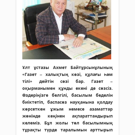
Ұлт ұстазы Ахмет Байтұрсын­ұлы­ның
«Газет – халықтың көзі, құлағы һәм
тілі» дейтін сөзі бар. Газет –
оқырманымен құнды екені де сөзсіз.
Өздеріңізге белгілі, басылым беделін
биіктетіп, баспасөз науқанына қолдау
көрсеткен ұжым немесе азаматтар
жөнінде кеңінен ақпарат­тандырып
келеміз. Бұл жолы төл басылымның
тұрақты түрде таралымын арттырып