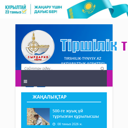
TIRSHILIK-TYNYSY.KZ
АҚПАРАТТЫҚ АГЕНТТІГІ
ЖАҢАЛЫҚТАР
500-ге жуық үй
тұрғызған құрылысшы
08 тамыз 2026 ж.