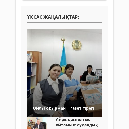
ҰҚСАС ЖАҢАЛЫҚТАР:
Ойлы оқырман – газет тірегі
Айрықша алғыс
айтамыз: аудандық