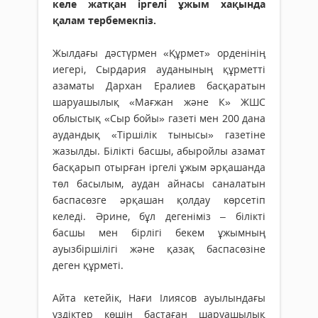
келе жатқан іргелі ұжым хақында
қалам тербемекпіз.
Жылдағы дәстүрмен «Құрмет» орденінің
иегері, Сырдария ауда­ны­ның құрметті
азаматы Дархан Ералиев басқаратын
шаруашылық «Мағжан және К» ЖШС
облыстық «Сыр бойы» газеті мен 200 дана
аудандық «Тіршілік тынысы» газетіне
жазылды. Білікті басшы, абыройлы азамат
басқарып отырған іргелі ұжым әрқашанда
төл басылым, аудан айнасы саналатын
баспасөзге әрқашан қолдау көрсетіп
келеді. Әрине, бұл дегеніміз – білікті
басшы мен бірлігі бекем ұжымның
ауызбіршілігі және қазақ баспасөзіне
деген құрметі.
Айта кетейік, Нағи Ілиясов ауы­лындағы
үздіктер көшін бастаған шар­уа­­шылық