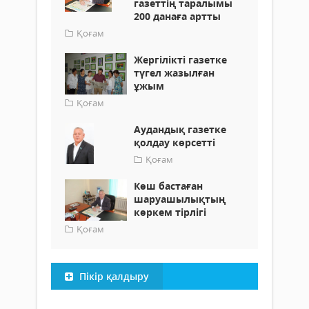
газеттің таралымы
200 данаға артты
Қоғам
Жергілікті газетке
түгел жазылған
ұжым
Қоғам
Аудандық газетке
қолдау көрсетті
Қоғам
Көш бастаған
шаруашылықтың
көркем тірлігі
Қоғам
Пікір қалдыру