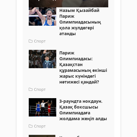
Назым Қызайбай
Париж
Олимпиадасының
қола жүлдегері
атанды
Спорт
Париж
Олимпиадасы:
Қазақстан
құрамасының екінші
жарыс күніндегі
нәтижесі қандай?
Спорт
3-раундта нокдаун.
Қазақ боксшысы
Олимпиадаға
жолдама жеңіп алды
Спорт