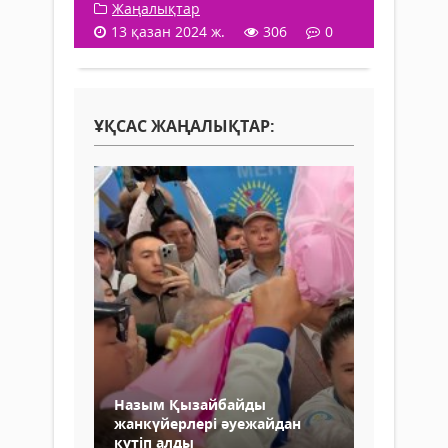
Жаңалықтар
13 қазан 2024 ж.
306
0
ҰҚСАС ЖАҢАЛЫҚТАР:
Назым Қызайбайды
жанкүйерлері әуежайдан
күтіп алды