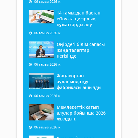
06 тамыз 2026 ж.
14 тамыздан бастап
еGov-та цифрлық
құжаттарды алу
06 тамыз 2026 ж.
Өңірдегі білім сапасы
жаңа талаптар
негізінде
06 тамыз 2026 ж.
Жаңақорған
ауданында құс
фабрикасы ашылды
06 тамыз 2026 ж.
Мемлекеттік сатып
алулар бойынша 2026
жылдың
06 тамыз 2026 ж.