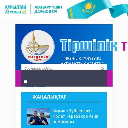
TIRSHILIK-TYNYSY.KZ
АҚПАРАТТЫҚ АГЕНТТІГІ
ЖАҢАЛЫҚТАР
Кирилл Тубаев пен
Полат Төребеков Азия
чемпионы