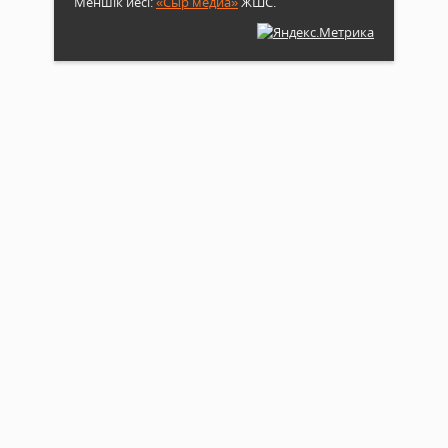
Меншік иесі:
«Сыр медиа»
ЖШС.