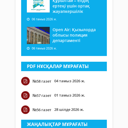
Құрылтай – елдің
ертеңі үшін ортақ
жауапкершілік
06 тамыз 2026 ж.
Open Air: Қызылорда
облысы полиция
департаменті
06 тамыз 2026 ж.
PDF НҰСҚАЛАР МҰРАҒАТЫ
04 тамыз 2026 ж.
№58 газет
01 тамыз 2026 ж.
№57 газет
28 шілде 2026 ж.
№56 газет
ЖАҢАЛЫҚТАР МҰРАҒАТЫ