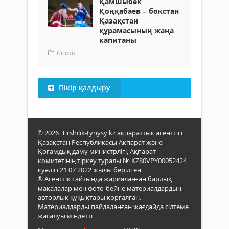
Қамшыбек
Қоңқабаев – бокстан
Қазақстан
құрамасының жаңа
капитаны
Спорт
Пікір қалдыру
© 2026. Tirshilik-tynysy.kz ақпараттық агенттігі.
Қазақстан Республикасы Ақпарат және
Қоғамдық даму министрлігі, Ақпарат
комитетінің тіркеу туралы № KZ80VPY00052424
куәлігі 21.07.2022 жылы берілген.
® Агенттік сайтында жарияланған барлық
мақалалар мен фото-бейне материалдардың
авторлық құқықтары қорғалған.
Материалдарды пайдаланған жағдайда сілтеме
жасалуы міндетті.