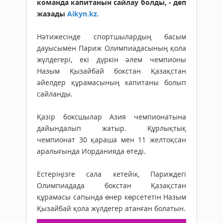
команда капитанын сайлау болды, - деп
жазады
Aikyn.kz.
Нәтижесінде спортшылардың басым
дауысымен Париж Олимпиадасының қола
жүлдегері, екі дүркін әлем чемпионы
Назым Қызайбай бокстан Қазақстан
әйелдер құрамасының капитаны болып
сайланды.
Қазір боксшылар Азия чемпионатына
дайындалып жатыр. Құрлықтық
чемпионат 30 қараша мен 11 желтоқсан
аралығында Иорданияда өтеді.
Естеріңізге сала кетейік, Париждегі
Олимпиадада бокстан Қазақстан
құрамасы сапында өнер көрсететін Назым
Қызайбай қола жүлдегер атанған болатын.