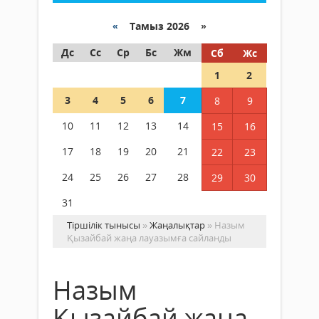
«
Тамыз 2026 »
Дс
Сс
Ср
Бс
Жм
Сб
Жс
1
2
3
4
5
6
7
8
9
10
11
12
13
14
15
16
17
18
19
20
21
22
23
24
25
26
27
28
29
30
31
Тіршілік тынысы
»
Жаңалықтар
» Назым
Қызайбай жаңа лауазымға сайланды
Назым
Қызайбай жаңа