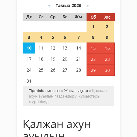
«
Тамыз 2026 »
Дс
Сс
Ср
Бс
Жм
Сб
Жс
1
2
3
4
5
6
7
8
9
10
11
12
13
14
15
16
17
18
19
20
21
22
23
24
25
26
27
28
29
30
31
Тіршілік тынысы
»
Жаңалықтар
» Қалжан
ахун ауылын газдандыру жұмыстары
жүргізілуде
Қалжан ахун
ауылын