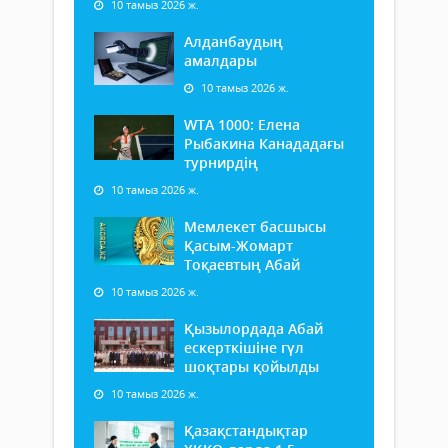
10 тамыз 2026 ж.
Алданбаудың
амалдары
10 тамыз 2026 ж.
WTA 1000: Елена
Рыбакина Канададағы
турнирдің
10 тамыз 2026 ж.
Мемлекет басшысы
Қасым-Жомарт
Тоқаевтың Абай
10 тамыз 2026 ж.
Қызылордада Абай
ескерткішіне гүл
шоқтары қойылды
10 тамыз 2026 ж.
Қазақстандықтар