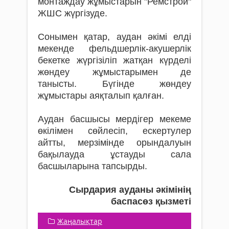
монтаждау жұмыстарын "Ремстрой"
ЖШС жүргізуде.
Сонымен қатар, аудан әкімі елді
мекенде фельдшерлік-акушерлік
бекетке жүргізіліп жатқан күрделі
жөндеу жұмыстарымен де
танысты. Бүгінде жөндеу
жұмыстары аяқталып қалған.
Аудан басшысы мердігер мекеме
өкілімен сөйлесіп, ескертулер
айтты, мерзімінде орындалуын
бақылауда ұстауды сала
басшыларына тапсырды.
Сырдария ауданы әкімінің
баспасөз қызметі
Жаңалықтар