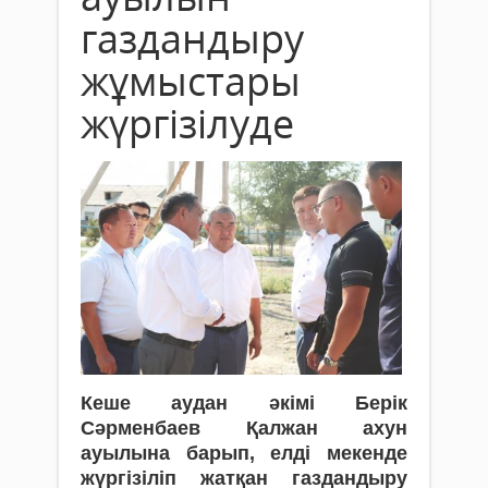
газдандыру
жұмыстары
жүргізілуде
Кеше аудан әкімі Берік
Сәрменбаев Қалжан ахун
ауылына барып, елді мекенде
жүргізіліп жатқан газдандыру