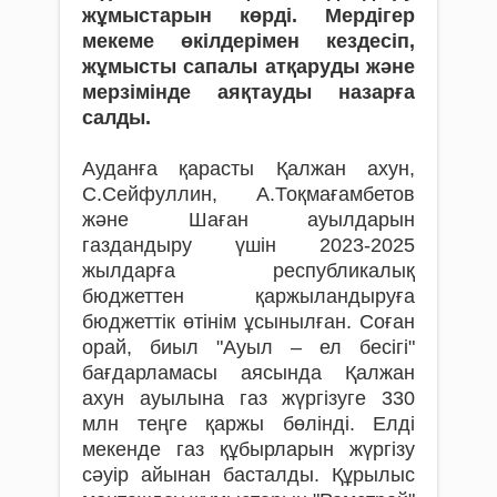
жұмыстарын көрді. Мердігер
мекеме өкілдерімен кездесіп,
жұмысты сапалы атқаруды және
мерзімінде аяқтауды назарға
салды.
Ауданға қарасты Қалжан ахун,
С.Сейфуллин, А.Тоқмағамбетов
және Шаған ауылдарын
газдандыру үшін 2023-2025
жылдарға республикалық
бюджеттен қаржыландыруға
бюджеттік өтінім ұсынылған. Соған
орай, биыл "Ауыл – ел бесігі"
бағдарламасы аясында Қалжан
ахун ауылына газ жүргізуге 330
млн теңге қаржы бөлінді. Елді
мекенде газ құбырларын жүргізу
сәуір айынан басталды. Құрылыс