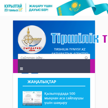
TIRSHILIK-TYNYSY.KZ
АҚПАРАТТЫҚ АГЕНТТІГІ
ЖАҢАЛЫҚТАР
Қызылордада 500
мыңнан аса сайлаушы
үшін шақыру