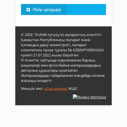
Пікір қалдыру
© 2026. Tirshilik-tynysy.kz ақпараттық агенттігі.
Қазақстан Республикасы Ақпарат және
Қоғамдық даму министрлігі, Ақпарат
комитетінің тіркеу туралы № KZ80VPY00052424
куәлігі 21.07.2022 жылы берілген.
® Агенттік сайтында жарияланған барлық
мақалалар мен фото-бейне материалдардың
авторлық құқықтары қорғалған.
Материалдарды пайдаланған жағдайда сілтеме
жасалуы міндетті.
Меншік иесі:
«Сыр медиа»
ЖШС.