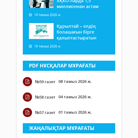
ХҚКО-ларда 1,5
миллионнан астам
10 тамыз 2026 ж.
Құрылтай – елдің
болашағын бірге
қалыптастыратын
10 тамыз 2026 ж.
PDF НҰСҚАЛАР МҰРАҒАТЫ
08 тамыз 2026 ж.
№59 газет
04 тамыз 2026 ж.
№58 газет
01 тамыз 2026 ж.
№57 газет
ЖАҢАЛЫҚТАР МҰРАҒАТЫ