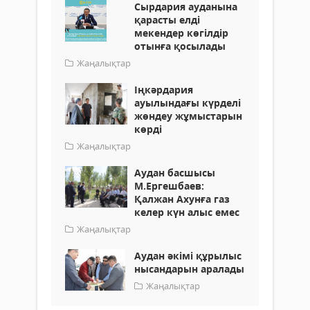
Сырдария ауданына
қарасты елді
мекендер көгілдір
отынға қосылады
Жаңалықтар
Іңкәрдария
ауылындағы күрделі
жөндеу жұмыстарын
көрді
Жаңалықтар
Аудан басшысы
М.Ергешбаев:
Қалжан Ахунға газ
келер күн алыс емес
Жаңалықтар
Аудан әкімі құрылыс
нысандарын аралады
Жаңалықтар