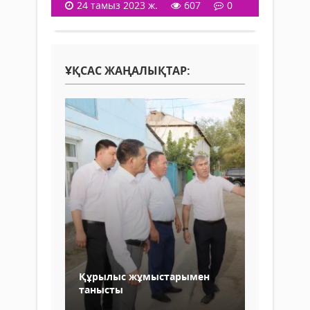
24 тамыз 2023 ж.
607
0
ҰҚСАС ЖАҢАЛЫҚТАР:
Құрылыс жұмыстарымен
танысты