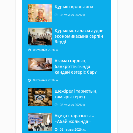
Құрыш қолды ана
08 тамыз 2026 ж.
Құрылыс саласы аудан
экономикасына серпін
берді
08 тамыз 2026 ж.
Азаматтардың
банкроттығында
қандай өзгеріс бар?
08 тамыз 2026 ж.
Шежірелі тарихтың
тамыры терең
08 тамыз 2026 ж.
Ақиқат таразысы –
«Абай жолында»
08 тамыз 2026 ж.