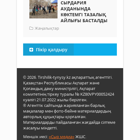
СЫРДАРИЯ
АУДАНЫНДА
КӨКТЕМГІ ТАЗАЛЫҚ
АЙЛЫҒЫ БАСТАЛДЫ
Жаңалықтар
Пікір қалдыру
© 2026. Tirshilik-tynysy.kz ақпараттық агенттігі.
Қазақстан Республикасы Ақпарат және
Қоғамдық даму министрлігі, Ақпарат
комитетінің тіркеу туралы № KZ80VPY00052424
куәлігі 21.07.2022 жылы берілген.
® Агенттік сайтында жарияланған барлық
мақалалар мен фото-бейне материалдардың
авторлық құқықтары қорғалған.
Материалдарды пайдаланған жағдайда сілтеме
жасалуы міндетті.
Меншік иесі:
«Сыр медиа»
ЖШС.