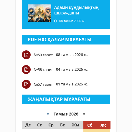
Адами құндылықтың
шырағданы
08 тамыз 2026 ж.
PDF НҰСҚАЛАР МҰРАҒАТЫ
08 тамыз 2026 ж.
№59 газет
04 тамыз 2026 ж.
№58 газет
01 тамыз 2026 ж.
№57 газет
ЖАҢАЛЫҚТАР МҰРАҒАТЫ
«
Тамыз 2026 »
Дс
Сс
Ср
Бс
Жм
Сб
Жс