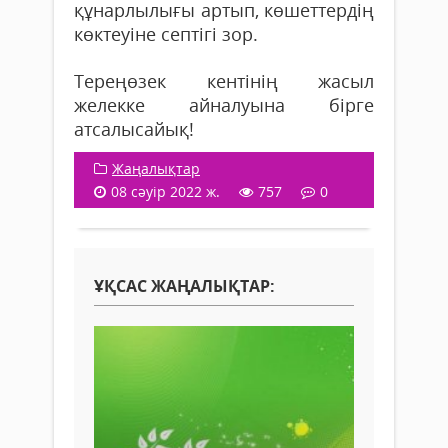
құнарлылығы артып, көшеттердің
көктеуіне септігі зор.
Тереңөзек кентінің жасыл
желекке айналуына бірге
атсалысайық!
Жаңалықтар
08 сәуір 2022 ж.
757
0
ҰҚСАС ЖАҢАЛЫҚТАР: