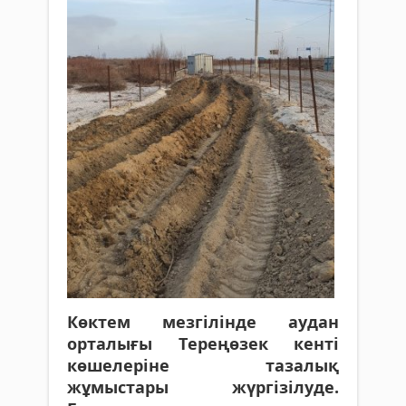
Көктем мезгілінде аудан
орталығы Тереңөзек кенті
көшелеріне тазалық
жұмыстары жүргізілуде.