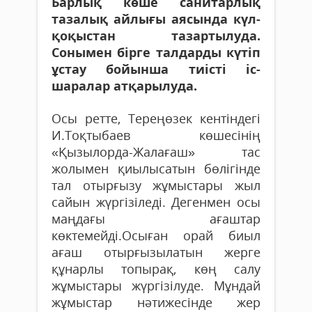
Барлық көше санитарлық
тазалық айлығы аясында күл-
қоқыстан тазартылуда.
Сонымен бірге талдарды күтіп
ұстау бойынша тиісті іс-
шаралар атқарылуда.
Осы ретте, Тереңөзек кентіндегі
И.Тоқтыбаев көшесінің
«Қызылорда-Жалағаш» тас
жолымен қиылысатын бөлігінде
тал отырғызу жұмыстары жыл
сайын жүргізіледі. Дегенмен осы
маңдағы ағаштар
көктемейді.Осыған орай биыл
ағаш отырғызылатын жерге
құнарлы топырақ, көң салу
жұмыстары жүргізілуде. Мұндай
жұмыстар нәтижесінде жер