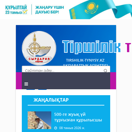
TIRSHILIK-TYNYSY.KZ
АҚПАРАТТЫҚ АГЕНТТІГІ
ЖАҢАЛЫҚТАР
500-ге жуық үй
тұрғызған құрылысшы
08 тамыз 2026 ж.