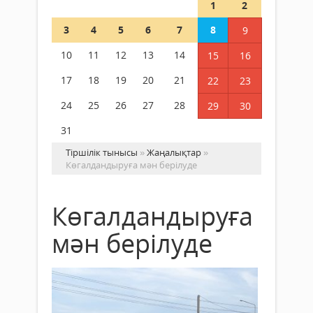
1
2
3
4
5
6
7
8
9
10
11
12
13
14
15
16
17
18
19
20
21
22
23
24
25
26
27
28
29
30
31
Тіршілік тынысы
»
Жаңалықтар
»
Көгалдандыруға мән берілуде
Көгалдандыруға
мән берілуде