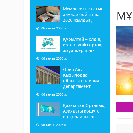
Мемлекеттік сатып
МҰ
алулар бойынша
2026 жылдың
06 тамыз 2026 ж.
Құрылтай – елдің
ертеңі үшін ортақ
жауапкершілік
06 тамыз 2026 ж.
Open Air:
Қызылорда
облысы полиция
департаменті
06 тамыз 2026 ж.
Қазақстан Орталық
Азиядағы көшуге
ең қолайлы ел
06 тамыз 2026 ж.