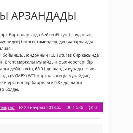
СЫ АРЗАНДАДЫ
орк биржаларында бейсенбі күнгі сауданың
мұнайдың бағасы төмендеді, деп хабарлайды
лшісі.
 бойынша, Лондонның ICE Futures биржасында
ін Brent маркалы мұнайдың фьючерстері бір
арға дейін түсіп, 68,91 долларды құрады. Нью-
ында (NYMEX) WTI маркалы жеңіл мұнайдың
черстері бір баррельге 0,87 долларға
ар болды.
лықтар
23 наурыз 2018 ж.
1 536
0