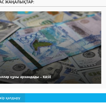
АС ЖАҢАЛЫҚТАР:
оллар құны арзандады – KASE
кір қалдыру