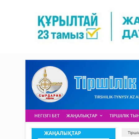
TIRSHILIK-TYNYSY.KZ 
НЕГІЗГІ БЕТ
ЖАҢАЛЫҚТАР
ТІРШІЛІК ТЫ
ЖАҢАЛЫҚТАР
Тірші