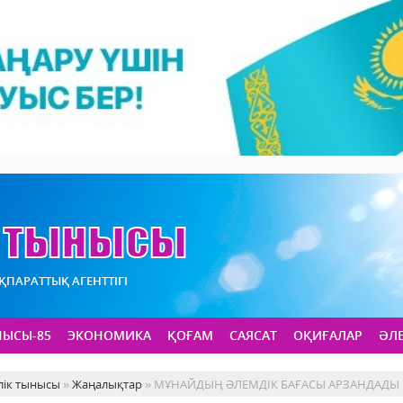
АҚПАРАТТЫҚ АГЕНТТІГІ
НЫСЫ-85
ЭКОНОМИКА
ҚОҒАМ
САЯСАТ
ОҚИҒАЛАР
ӘЛ
лік тынысы
»
Жаңалықтар
» МҰНАЙДЫҢ ӘЛЕМДІК БАҒАСЫ АРЗАНДАДЫ