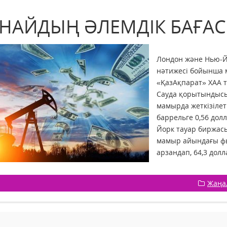
НАЙДЫҢ ӘЛЕМДІК БАҒА
Лондон және Нью-Й
нәтижесі бойынша 
«ҚазАқпарат» ХАА ті
Сауда қорытындысы
мамырда жеткізілет
баррельге 0,56 долл
Йорк тауар биржас
мамыр айындағы фью
арзандап, 64,3 долл
Жаңа