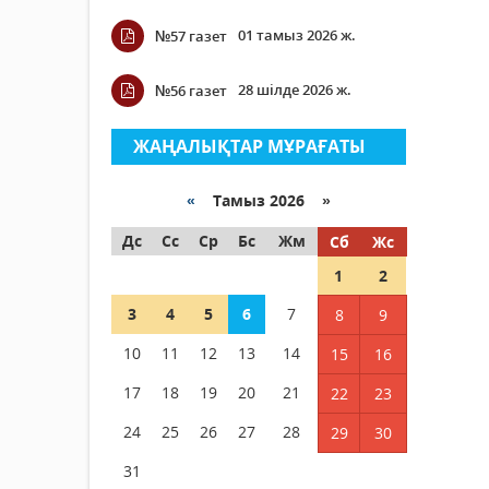
01 тамыз 2026 ж.
№57 газет
28 шілде 2026 ж.
№56 газет
ЖАҢАЛЫҚТАР МҰРАҒАТЫ
«
Тамыз 2026 »
Дс
Сс
Ср
Бс
Жм
Сб
Жс
1
2
3
4
5
6
7
8
9
10
11
12
13
14
15
16
17
18
19
20
21
22
23
24
25
26
27
28
29
30
31