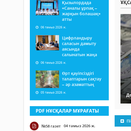
ҰҚС
Қызылордада
«Саналы ұрпақ –
жарқын болашақ»
атты
06 тамыз 2026 ж.
Цифрландыру
саласын дамыту
аясында
салынатын жаңа
06 тамыз 2026 ж.
Өрт қауіпсіздігі
талаптарын сақтау
– әр азаматтың
05 тамыз 2026 ж.
Д
PDF НҰСҚАЛАР МҰРАҒАТЫ
Пі
04 тамыз 2026 ж.
№58 газет