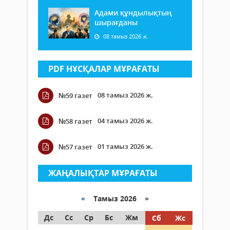
Адами құндылықтың
шырағданы
08 тамыз 2026 ж.
PDF НҰСҚАЛАР МҰРАҒАТЫ
08 тамыз 2026 ж.
№59 газет
04 тамыз 2026 ж.
№58 газет
01 тамыз 2026 ж.
№57 газет
ЖАҢАЛЫҚТАР МҰРАҒАТЫ
«
Тамыз 2026 »
Дс
Сс
Ср
Бс
Жм
Сб
Жс