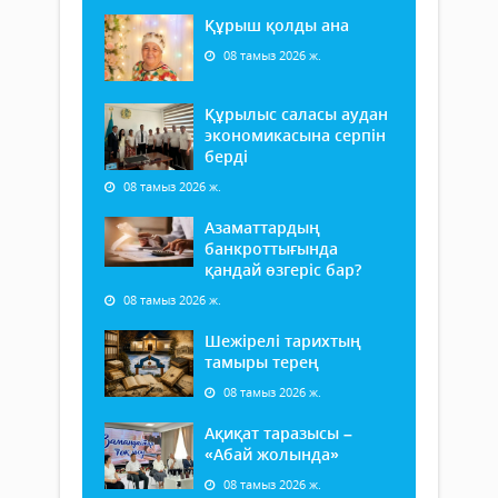
Құрыш қолды ана
08 тамыз 2026 ж.
Құрылыс саласы аудан
экономикасына серпін
берді
08 тамыз 2026 ж.
Азаматтардың
банкроттығында
қандай өзгеріс бар?
08 тамыз 2026 ж.
Шежірелі тарихтың
тамыры терең
08 тамыз 2026 ж.
Ақиқат таразысы –
«Абай жолында»
08 тамыз 2026 ж.