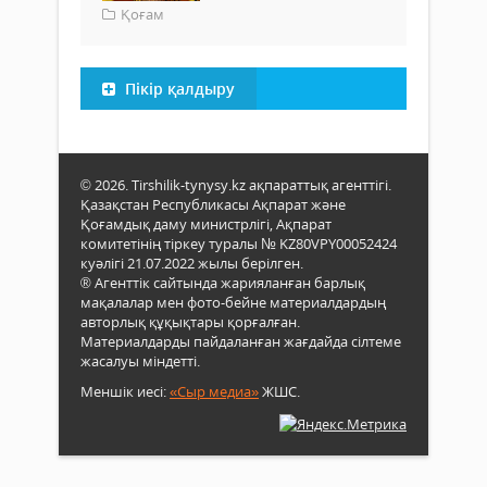
Қоғам
Пікір қалдыру
© 2026. Tirshilik-tynysy.kz ақпараттық агенттігі.
Қазақстан Республикасы Ақпарат және
Қоғамдық даму министрлігі, Ақпарат
комитетінің тіркеу туралы № KZ80VPY00052424
куәлігі 21.07.2022 жылы берілген.
® Агенттік сайтында жарияланған барлық
мақалалар мен фото-бейне материалдардың
авторлық құқықтары қорғалған.
Материалдарды пайдаланған жағдайда сілтеме
жасалуы міндетті.
Меншік иесі:
«Сыр медиа»
ЖШС.