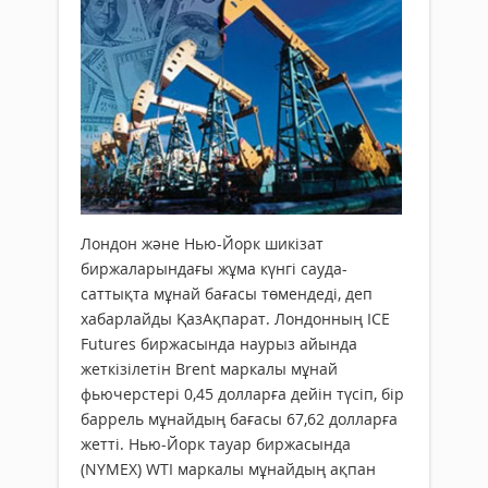
Лондон және Нью-Йорк шикізат
биржаларындағы жұма күнгі сауда-
саттықта мұнай бағасы төмендеді, деп
хабарлайды ҚазАқпарат. Лондонның ICE
Futures биржасында наурыз айында
жеткізілетін Brent маркалы мұнай
фьючерстері 0,45 долларға дейін түсіп, бір
баррель мұнайдың бағасы 67,62 долларға
жетті. Нью-Йорк тауар биржасында
(NYMEX) WTI маркалы мұнайдың ақпан