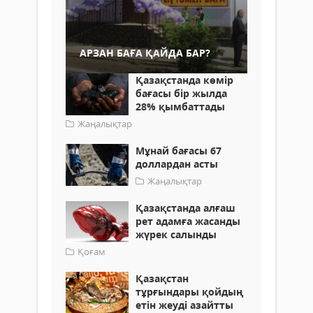
АРЗАН БАҒА ҚАЙДА БАР?
Қазақстанда көмір
бағасы бір жылда
28% қымбаттады
Жаңалықтар
Мұнай бағасы 67
доллардан асты
Жаңалықтар
Қазақстанда алғаш
рет адамға жасанды
жүрек салынды
Қоғам
Қазақстан
тұрғындары қойдың
етін жеуді азайтты