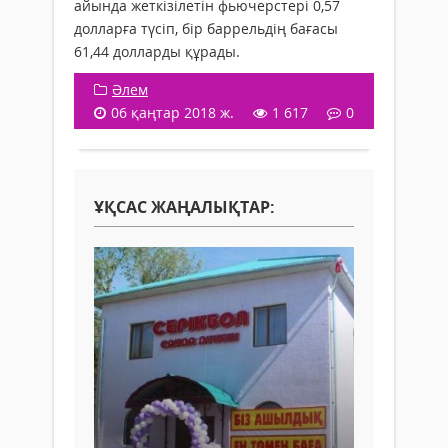
айында жеткізілетін фьючерстері 0,57
долларға түсіп, бір баррельдің бағасы
61,44 долларды құрады.
Әлем
06 қаңтар 2018 ж.
1 617
0
ҰҚСАС ЖАҢАЛЫҚТАР: