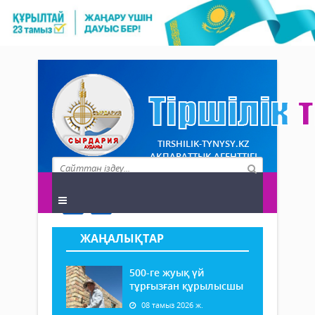
TIRSHILIK-TYNYSY.KZ
АҚПАРАТТЫҚ АГЕНТТІГІ
ЖАҢАЛЫҚТАР
500-ге жуық үй
тұрғызған құрылысшы
08 тамыз 2026 ж.