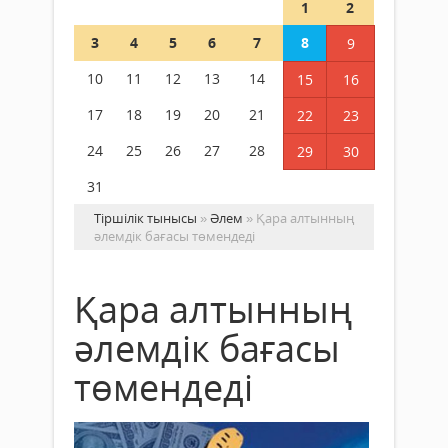
1
2
3
4
5
6
7
8
9
10
11
12
13
14
15
16
17
18
19
20
21
22
23
24
25
26
27
28
29
30
31
Тіршілік тынысы
»
Әлем
» Қара алтынның
әлемдік бағасы төмендеді
Қара алтынның
әлемдік бағасы
төмендеді