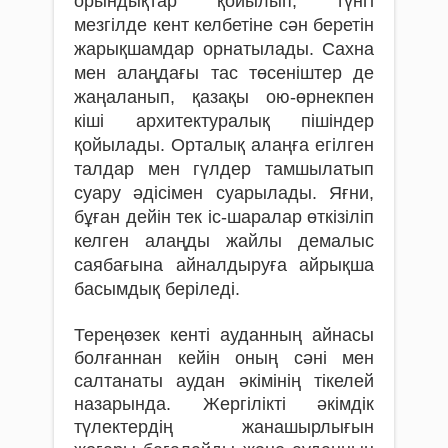
орындықтар қойылып, түнгі
мезгілде кент келбетіне сән беретін
жарықшамдар орнатылады. Сахна
мен алаңдағы тас төсеніштер де
жаңаланып, қазақы ою-өрнекпен
кіші архитектуралық пішіндер
қойылады. Орталық алаңға егілген
талдар мен гүлдер тамшылатып
суару әдісімен суарылады. Яғни,
бұған дейін тек іс-шаралар өткізіліп
келген алаңды жайлы демалыс
саябағына айналдыруға айрықша
басымдық беріледі.
Тереңөзек кенті ауданның айнасы
болғаннан кейін оның сәні мен
салтанаты аудан әкімінің тікелей
назарында. Жергілікті әкімдік
түлектердің жанашырлығын