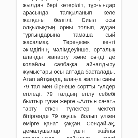
жылдан бері көтеріліп, тұрғындар
арасында талқыланып келе
жатқаны белгілі. Биыл осы
олқылықтың орны толып, аудан
тұрғындарына тамаша сый
жасалмақ. Тереңөзек кенті
әкімдігінің мәлімдеуінше, орталық
алаңды жаңарту және сәнді де
қолайлы саябаққа айналдыру
жұмыстары осы аптада басталады.
Атап айтқанда, алаңға жалпы саны
79 тал мен бірнеше сортты гүлдер
егіледі. 79 талдың егілу себебі
былтыр туған жерге «Алтын сағат»
тарту еткен түлектер мектеп
бітіргенде 79 оқушы болып үлкен
өмірге қанат қаққан. Сондай-ақ,
демалушылар үшін жайлы