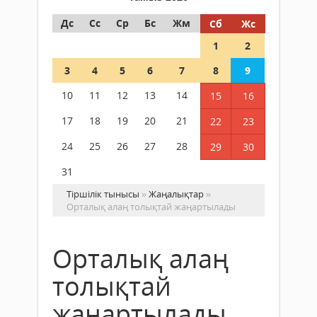
Дс
Сс
Ср
Бс
Жм
Сб
Жс
1
2
3
4
5
6
7
8
9
10
11
12
13
14
15
16
17
18
19
20
21
22
23
24
25
26
27
28
29
30
31
Тіршілік тынысы
»
Жаңалықтар
»
Орталық алаң толықтай жаңартылады
Орталық алаң
толықтай
жаңартылады