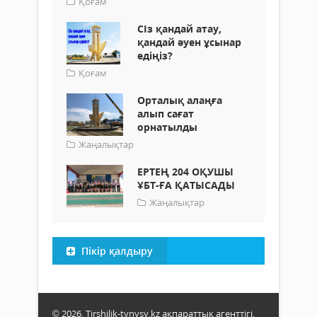
Қоғам
СІз қандай атау,
қандай әуен ұсынар
едіңіз?
Қоғам
Орталық алаңға
алып сағат
орнатылды
Жаңалықтар
ЕРТЕҢ 204 ОҚУШЫ
ҰБТ-ҒА ҚАТЫСАДЫ
Жаңалықтар
Пікір қалдыру
© 2026. Tirshilik-tynysy.kz ақпараттық агенттігі.