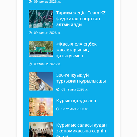
09 тамыз 2026 ж.
Тарихи жеңіс: Team KZ
фиджитал-спорттан
алтын алды
09 тамыз 2026 ж.
«Жасыл ел» еңбек
жасақтарының
қатысуымен
09 тамыз 2026 ж.
500-ге жуық үй
тұрғызған құрылысшы
08 тамыз 2026 ж.
Құрыш қолды ана
08 тамыз 2026 ж.
Құрылыс саласы аудан
экономикасына серпін
берді