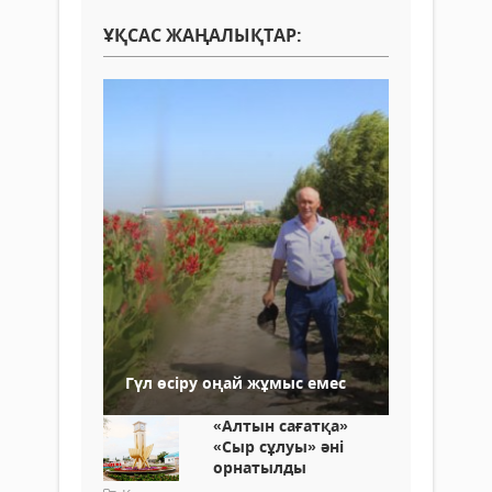
ҰҚСАС ЖАҢАЛЫҚТАР:
Гүл өсіру оңай жұмыс емес
«Алтын сағатқа»
«Сыр сұлуы» әні
орнатылды