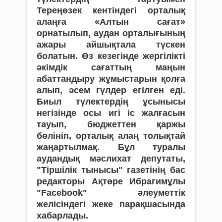
Тереңөзек кентіндегі орталық
алаңға «Алтын сағат»
орнатылып, аудан орталығының
ажары айшықтала түскен
болатын. Өз кезегінде жергілікті
әкімдік сағаттың маңын
абаттандыру жұмыстарын қолға
алып, әсем гүлдер егілген еді.
Биыл түлектердің ұсынысы
негізінде осы игі іс жалғасын
тауып, бюджеттен қаржы
бөлініп, орталық алаң толықтай
жаңартылмақ.
Бұл туралы
аудандық мәслихат депутаты,
"Тіршілік тынысы" газетінің бас
редакторы Ақтөре Ибрагимұлы
"Facebook" әлеуметтік
желісіндегі жеке парақшасында
хабарлады.