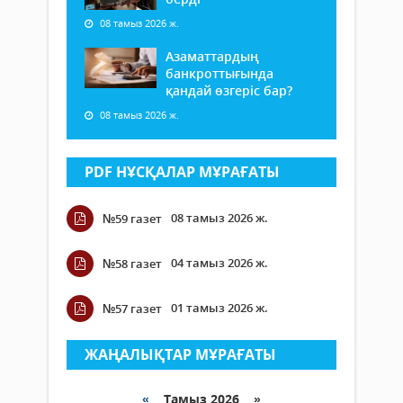
08 тамыз 2026 ж.
Азаматтардың
банкроттығында
қандай өзгеріс бар?
08 тамыз 2026 ж.
PDF НҰСҚАЛАР МҰРАҒАТЫ
08 тамыз 2026 ж.
№59 газет
04 тамыз 2026 ж.
№58 газет
01 тамыз 2026 ж.
№57 газет
ЖАҢАЛЫҚТАР МҰРАҒАТЫ
«
Тамыз 2026 »