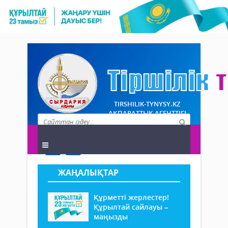
TIRSHILIK-TYNYSY.KZ
АҚПАРАТТЫҚ АГЕНТТІГІ
ЖАҢАЛЫҚТАР
Құрметті жерлестер!
Құрылтай сайлауы –
маңызды