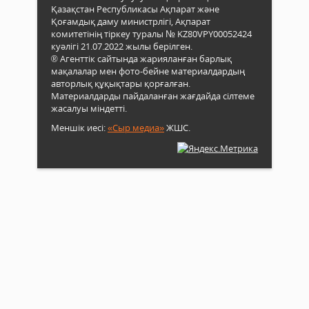
Қазақстан Республикасы Ақпарат және
Қоғамдық даму министрлігі, Ақпарат
комитетінің тіркеу туралы № KZ80VPY00052424
куәлігі 21.07.2022 жылы берілген.
® Агенттік сайтында жарияланған барлық
мақалалар мен фото-бейне материалдардың
авторлық құқықтары қорғалған.
Материалдарды пайдаланған жағдайда сілтеме
жасалуы міндетті.
Меншік иесі:
«Сыр медиа»
ЖШС.