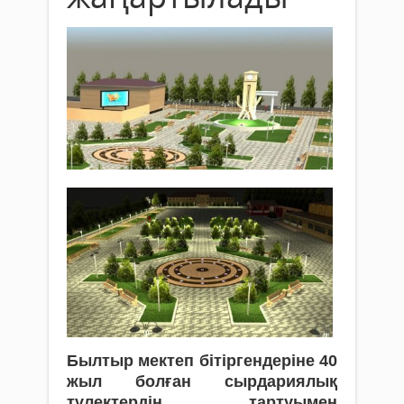
Б
ылтыр мектеп бітіргендеріне 40
жыл болған сырдариялық
түлектердің тартуымен