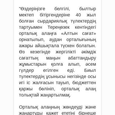
"Өздеріңізге белгілі, былтыр
мектеп бітіргендеріне 40 жыл
болған сырдариялық түлектердің
тартуымен Тереңөзек кентіндегі
орталық алаңға «Алтын сағат»
орнатылып, аудан орталығының
ажары айшықтала түскен болатын.
Өз кезегінде жергілікті әкімдік
сағаттың маңын абаттандыру
жұмыстарын қолға алып, әсем
гүлдер егілген еді. Биыл
түлектердің ұсынысы негізінде осы
игі іс жалғасын тауып, бюджеттен
қаржы бөлініп, орталық алаң
толықтай жаңартылмақ.
Орталық алаңның жөндеуді және
жаңартуды қажет ететіні бірнеше