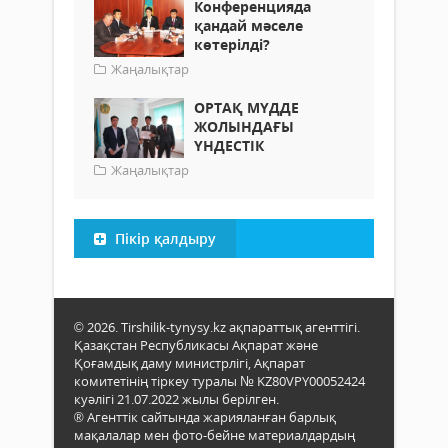
Конференцияда
қандай мәселе
көтерілді?
Жаңалықтар
ОРТАҚ МҮДДЕ
ЖОЛЫНДАҒЫ
ҮНДЕСТІК
Жаңалықтар
Пікір қалдыру
© 2026. Tirshilik-tynysy.kz ақпараттық агенттігі.
Қазақстан Республикасы Ақпарат және
Қоғамдық даму министрлігі, Ақпарат
комитетінің тіркеу туралы № KZ80VPY00052424
куәлігі 21.07.2022 жылы берілген.
® Агенттік сайтында жарияланған барлық
мақалалар мен фото-бейне материалдардың