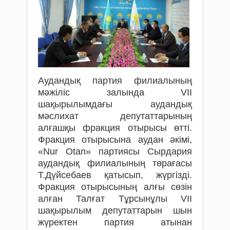
Аудандық партия филиалының
мәжіліс залында VII
шақырылымдағы аудандық
мәслихат депутаттарының
алғашқы фракция отырысы өтті.
Фракция отырысына аудан әкімі,
«Nur Otan» партиясы Сырдария
аудандық филиалының төрағасы
Т.Дүйсебаев қатысып, жүргізді.
Фракция отырысының алғы сөзін
алған Талғат Тұрсынұлы VII
шақырылым депутаттарын шын
жүректен партия атынан