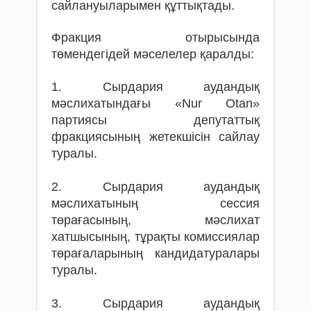
сайлануыларымен құттықтады.
Фракция отырысында
төмендегідей мәселелер қаралды:
1. Сырдария аудандық
мәслихатындағы «Nur Otan»
партиясы депутаттық
фракциясының жетекшісін сайлау
туралы.
2. Сырдария аудандық
мәслихатының сессия
төрағасының, мәслихат
хатшысының, тұрақты комиссиялар
төрағаларының кандидатуралары
туралы.
3. Сырдария аудандық