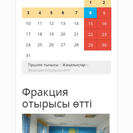
1
2
3
4
5
6
7
8
9
10
11
12
13
14
15
16
17
18
19
20
21
22
23
24
25
26
27
28
29
30
31
Тіршілік тынысы
»
Жаңалықтар
»
Фракция отырысы өтті
Фракция
отырысы өтті