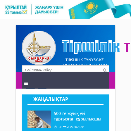
TIRSHILIK-TYNYSY.KZ
АҚПАРАТТЫҚ АГЕНТТІГІ
ЖАҢАЛЫҚТАР
500-ге жуық үй
тұрғызған құрылысшы
08 тамыз 2026 ж.