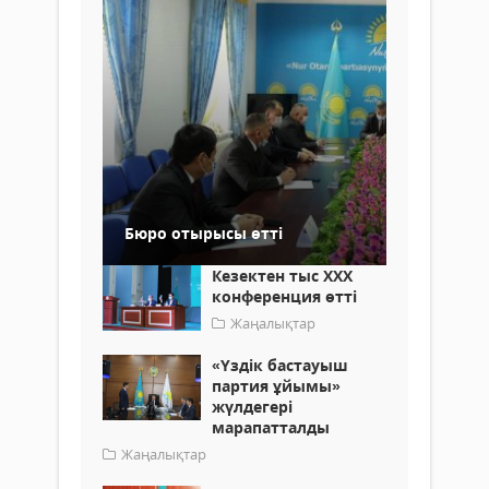
Бюро отырысы өтті
Кезектен тыс ХХХ
конференция өтті
Жаңалықтар
«Үздік бастауыш
партия ұйымы»
жүлдегері
марапатталды
Жаңалықтар