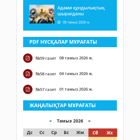
Адами құндылықтың
шырағданы
08 тамыз 2026 ж.
PDF НҰСҚАЛАР МҰРАҒАТЫ
08 тамыз 2026 ж.
№59 газет
04 тамыз 2026 ж.
№58 газет
01 тамыз 2026 ж.
№57 газет
ЖАҢАЛЫҚТАР МҰРАҒАТЫ
«
Тамыз 2026 »
Дс
Сс
Ср
Бс
Жм
Сб
Жс