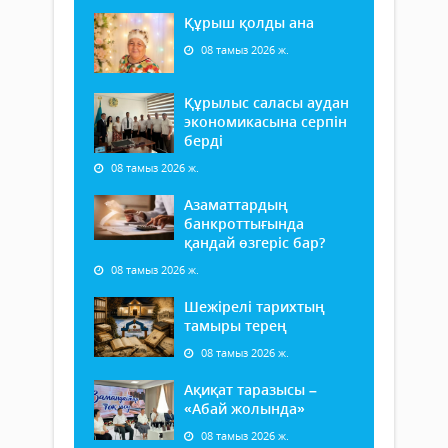
Құрыш қолды ана
08 тамыз 2026 ж.
Құрылыс саласы аудан
экономикасына серпін
берді
08 тамыз 2026 ж.
Азаматтардың
банкроттығында
қандай өзгеріс бар?
08 тамыз 2026 ж.
Шежірелі тарихтың
тамыры терең
08 тамыз 2026 ж.
Ақиқат таразысы –
«Абай жолында»
08 тамыз 2026 ж.