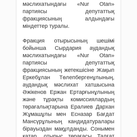
мәслихатындағы «Nur Otan»
партиясы депутаттық
фракциясының алдындағы
міндеттер туралы.
Фракция отырысының шешімі
бойынша Сырдария аудандық
мәслихатындағы «Nur Otan»
партиясы депутаттық
фракциясының жетекшісіне Жақып
Еркебұлан Төлепбергенұлының,
аудандық мәслихат хатшысына
Әжікенов Ержан Ертарғынұлының
және тұрақты комиссиялардың
төрағалықтарына Ералиев Дархан
Жұмашұлы мен Есназар Бағдат
Мансүрұлының кандидатуралары
бірауыздан мақұлданды. Сонымен
қатар, отырыс төрағасы Талғат