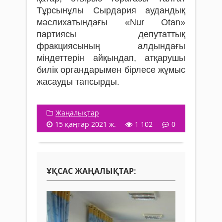
Тұрсынұлы Сырдария аудандық
мәслихатындағы «Nur Otan»
партиясы депутаттық
фракциясының алдындағы
міндеттерін айқындап, атқарушы
билік органдарымен бірлесе жұмыс
жасауды тапсырды.
Жаңалықтар
15 қаңтар 2021 ж.
1 102
0
ҰҚСАС ЖАҢАЛЫҚТАР: