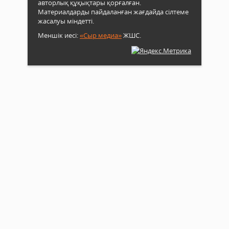
авторлық құқықтары қорғалған.
Материалдарды пайдаланған жағдайда сілтеме
жасалуы міндетті.
Меншік иесі:
«Сыр медиа»
ЖШС.