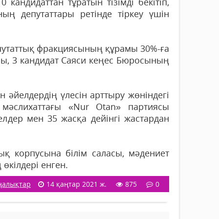
 кандидаттан тұратын тізімді бекітіп,
ң депутаттары ретінде тіркеу үшін
епутаттық фракциясының құрамы 30%-ға
ры, 3 кандидат Саяси кеңес Бюросының
 әйелдердің үлесін арттыру жөніндегі
 мәслихаттағы «Nur Otan» партиясы
дер мен 35 жасқа дейінгі жастардан
тық корпусына білім саласы, мәдениет
өкілдері енген.
ңалықтар
14 қаңтар 2021 ж.
875
0