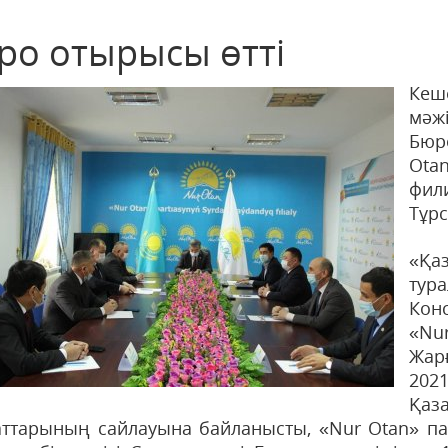
ро отырысы өтті
Кеш
мәжі
Бюр
Ota
фил
Тұрс
«Қа
тур
Кон
«Nu
Жар
202
Қаз
аттарының сайлауына байланысты, «Nur Otan» п