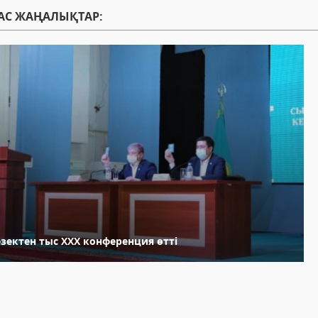
АС ЖАҢАЛЫҚТАР:
езектен тыс ХХХ конференция өтті