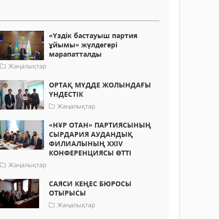
«Үздік бастауыш партия
ұйымы» жүлдегері
марапатталды
Жаңалықтар
ОРТАҚ МҮДДЕ ЖОЛЫНДАҒЫ
ҮНДЕСТІК
Жаңалықтар
«НҰР ОТАН» ПАРТИЯСЫНЫҢ
СЫРДАРИЯ АУДАНДЫҚ
ФИЛИАЛЫНЫҢ XХІV
КОНФЕРЕНЦИЯСЫ ӨТТІ
Жаңалықтар
САЯСИ КЕҢЕС БЮРОСЫ
ОТЫРЫСЫ
Жаңалықтар