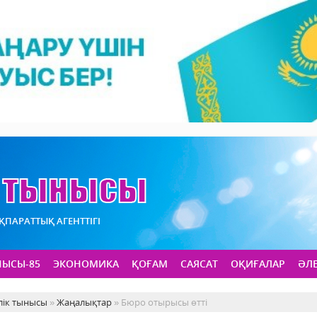
АҚПАРАТТЫҚ АГЕНТТІГІ
НЫСЫ-85
ЭКОНОМИКА
ҚОҒАМ
САЯСАТ
ОҚИҒАЛАР
ӘЛ
лік тынысы
»
Жаңалықтар
» Бюро отырысы өтті