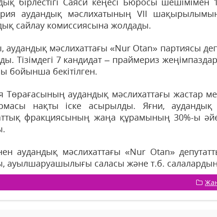
дық бірлестігі Саяси кеңесі Бюросы шешімімен 10
рия аудандық мәслихатының VII шақырылымыны
дық сайлау комиссиясына жолдады.
, аудандық мәслихаттағы «Nur Otan» партиясы д
ды. Тізімдегі 7 кандидат – праймериз жеңімпазда
сы бойынша бекітілген.
я Төрағасының аудандық мәслихаттағы жастар мен
рмасы нақты іске асырылды. Яғни, аудандық
аттық фракциясының жаңа құрамының 30%-ы әйел
ы.
інен аудандық мәслихаттағы «Nur Otan» депутат
ы, ауылшаруашылығы саласы және т.б. салалардың 
Жа