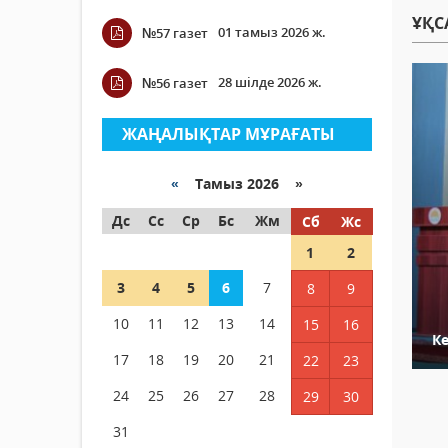
ҰҚС
01 тамыз 2026 ж.
№57 газет
28 шілде 2026 ж.
№56 газет
ЖАҢАЛЫҚТАР МҰРАҒАТЫ
«
Тамыз 2026 »
Дс
Сс
Ср
Бс
Жм
Сб
Жс
1
2
3
4
5
6
7
8
9
10
11
12
13
14
15
16
К
17
18
19
20
21
22
23
24
25
26
27
28
29
30
31