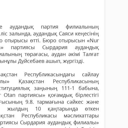
е аудандық партия филиалының
ліс залында, аудандық Саяси кеңесінің
о отырысы өтті. Бюро отырысын «Nur
n» партиясы Сырдария аудандық
иалының төрағасы, аудан әкімі Талғат
ынұлы Дүйсебаев ашып, жүргізді.
зақстан Республикасындағы сайлау
алы» Қазақстан Республикасының
ституциялық заңының 111-1 бабына,
r Otan партиясы» қоғамдық бірлестігі
ғысының 9.8. тармағына сәйкес және
1 жылдың 10 қаңтарында өткен
ақстан Республикасы мәслихаттары
артиясы Сырдария аудандық филиалы»