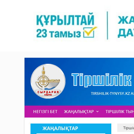
TIRSHILIK-TYNYSY.KZ 
НЕГІЗГІ БЕТ
ЖАҢАЛЫҚТАР
ТІРШІЛІК ТЫ
ЖАҢАЛЫҚТАР
Тірші