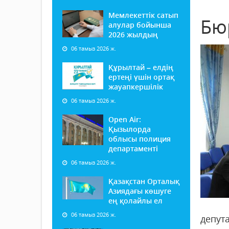
Мемлекеттік сатып
Бю
алулар бойынша
2026 жылдың
06 тамыз 2026 ж.
Құрылтай – елдің
ертеңі үшін ортақ
жауапкершілік
06 тамыз 2026 ж.
Open Air:
Қызылорда
облысы полиция
департаменті
06 тамыз 2026 ж.
Қазақстан Орталық
Азиядағы көшуге
ең қолайлы ел
06 тамыз 2026 ж.
депут