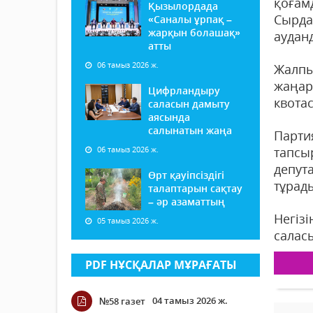
қоғам
Қызылордада
Сырда
«Саналы ұрпақ –
жарқын болашақ»
аудан
атты
06 тамыз 2026 ж.
Жалпы
жаңар
Цифрландыру
квота
саласын дамыту
аясында
салынатын жаңа
Парти
06 тамыз 2026 ж.
тапсы
депут
Өрт қауіпсіздігі
тұрад
талаптарын сақтау
– әр азаматтың
Негіз
05 тамыз 2026 ж.
салас
PDF НҰСҚАЛАР МҰРАҒАТЫ
04 тамыз 2026 ж.
№58 газет