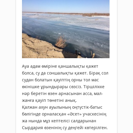
Ауа адам өміріне қаншалықты қажет
болса, су да соншалықты қажет. Бірақ сол
судан бо­латын қауіптің орны тол­ мас
өкінішке ұрындырары сөзсіз. Тіршілікке
нәр беретін өзен арнасынан асса, мал-
жанға қауіп төнетіні анық.
Қалжан ахун ауылының оңтүстік-батыс
бөлігінде орналасқан «Әсет» учаскесінің
жа­ нында мұз кептелісі салдарынан
Сырдария өзенінің су деңгейі көтерілген.