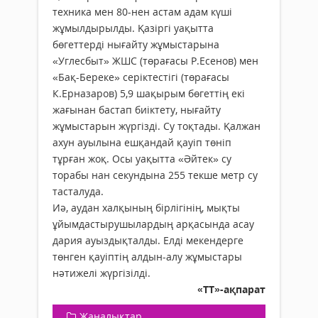
техника мен 80-нен астам адам күші
жұмылдырылды. Қазіргі уақытта
бөгеттерді нығайту жұмыстарына
«Углесбыт» ЖШС (төрағасы Р.Есенов) мен
«Бақ-Береке» серіктестігі (төрағасы
К.Ерназаров) 5,9 шақырым бөгеттің екі
жағынан бастап биіктету, нығайту
жұмыстарын жүргізді. Су тоқтады. Қалжан
ахун ауылына ешқандай қауіп төніп
тұрған жоқ. Осы уақытта «Әйтек» су
торабы­ нан секундына 255 текше метр су
тасталуда.
Иә, аудан халқының бірлігінің, мықты
ұйымдастырушылардың арқасында асау
да­рия ауыздықталды. Елді мекендерге
төнген қауіптің алдын-алу жұмыстары
нәтижелі жүргізілді.
«ТТ»-ақпарат
Жаңалықтар