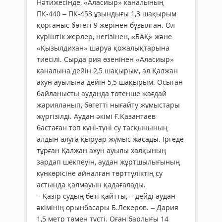
Нәтижесінде, «Аласиыр» каналының
ПК-440 – ПК-453 ұзындығы 1,3 шақырым
қорғаныс бөгеті 9 жерінен бұзылған. Ол
күріштік жер­лер, негізінен, «БАҚ» және
«Қызылдихан» шаруа қожалықтарына
тиесілі. Сырда­ рия өзенінен «Аласиыр»
каналына дейін 2,5 шақырым, ал Қалжан
ахун ауылы­на дейін 5,5 шақырым. Осыған
байланыс­ты ауданда төтенше жағдай
жарияланып, бөгетті нығайту жұмыстары
жүргізілді. Ау­дан әкімі Ғ.Қазантаев
бастаған топ күні-түні су тасқынының
алдын алуға қыруар жұмыс жасады. Іргеде
тұрған Қалжан ахун ауылы халқының
зардап шекпеуін, аудан жұртшылығының
күнкөрісіне айналған төрттүліктің су
астында қалмауын қадағалады.
– Қазір судың беті қайтты, – дейді аудан
әкімінің орынбасары Б.Лекеров. – Дария
1,5 метр төмен түсті. Оған барлығы 14