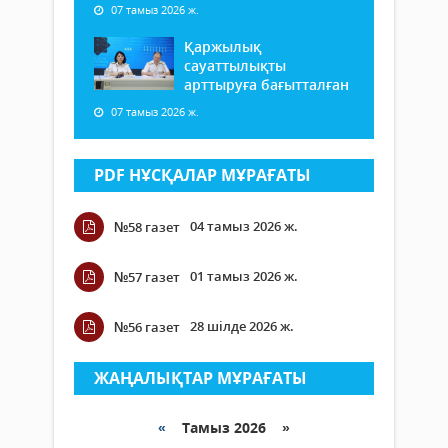
07 тамыз 2026 ж.
Қаржылық
сауаттылықты
арттыруға бағытталған
07 тамыз 2026 ж.
PDF НҰСҚАЛАР МҰРАҒАТЫ
04 тамыз 2026 ж.
№58 газет
01 тамыз 2026 ж.
№57 газет
28 шілде 2026 ж.
№56 газет
ЖАҢАЛЫҚТАР МҰРАҒАТЫ
«
Тамыз 2026 »