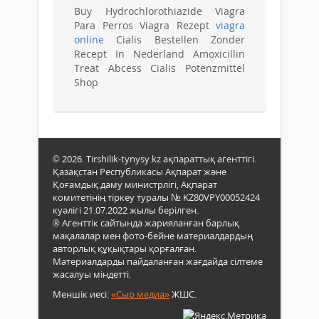
Buy Hydrochlorothiazide Viagra
Para Perros Viagra Rezept
viagra
online
Cialis Bestellen Zonder
Recept In Nederland Amoxicillin
Treat Abcess Cialis Potenzmittel
Shop
© 2026. Tirshilik-tynysy.kz ақпараттық агенттігі.
Қазақстан Республикасы Ақпарат және
Қоғамдық даму министрлігі, Ақпарат
комитетінің тіркеу туралы № KZ80VPY00052424
куәлігі 21.07.2022 жылы берілген.
® Агенттік сайтында жарияланған барлық
мақалалар мен фото-бейне материалдардың
авторлық құқықтары қорғалған.
Материалдарды пайдаланған жағдайда сілтеме
жасалуы міндетті.
Меншік иесі:
«Сыр медиа»
ЖШС.