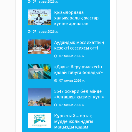
07 тамыз 2026 ж.
Қызылордада
халықаралық жастар
күніне арналған
07 тамыз 2026 ж.
Аудандық мәслихаттың
кезекті сессиясы өтті
07 тамыз 2026 ж.
«Дауыс беру учаскесін
қалай табуға болады?»
07 тамыз 2026 ж.
5547 әскери бөлімінде
«Алғашқы қызмет күні»
07 тамыз 2026 ж.
Құрылтай – ортақ
мүдде жолындағы
маңызды қадам