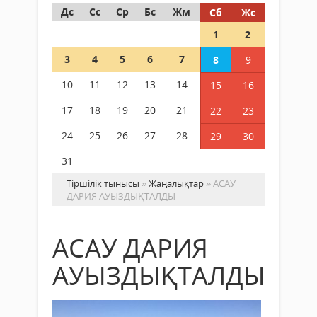
Дс
Сс
Ср
Бс
Жм
Сб
Жс
1
2
3
4
5
6
7
8
9
10
11
12
13
14
15
16
17
18
19
20
21
22
23
24
25
26
27
28
29
30
31
Тіршілік тынысы
»
Жаңалықтар
» АСАУ
ДАРИЯ АУЫЗДЫҚТАЛДЫ
АСАУ ДАРИЯ
АУЫЗДЫҚТАЛДЫ