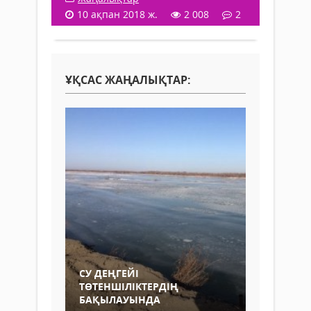
10 ақпан 2018 ж.
2 008
2
ҰҚСАС ЖАҢАЛЫҚТАР:
СУ ДЕҢГЕЙІ
ТӨТЕНШІЛІКТЕРДІҢ
БАҚЫЛАУЫНДА