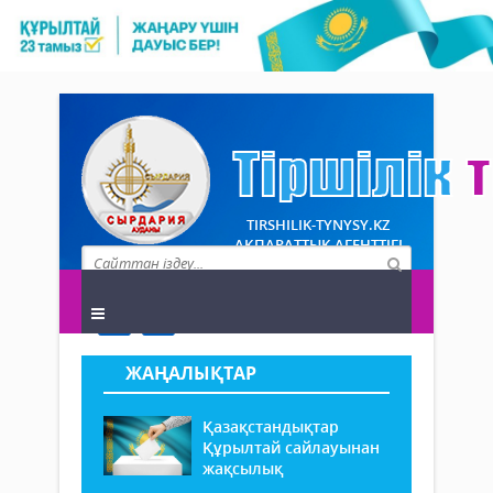
TIRSHILIK-TYNYSY.KZ
АҚПАРАТТЫҚ АГЕНТТІГІ
ЖАҢАЛЫҚТАР
Қазақстандықтар
Құрылтай сайлауынан
жақсылық