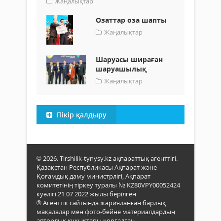
Жаңалықтар
Озаттар оза шапты
Жаңалықтар
Шаруасы шираған
шаруашылық
Жаңалықтар
Пікір қалдыру
© 2026. Tirshilik-tynysy.kz ақпараттық агенттігі.
Қазақстан Республикасы Ақпарат және
Қоғамдық даму министрлігі, Ақпарат
комитетінің тіркеу туралы № KZ80VPY00052424
куәлігі 21.07.2022 жылы берілген.
® Агенттік сайтында жарияланған барлық
мақалалар мен фото-бейне материалдардың
авторлық құқықтары қорғалған.