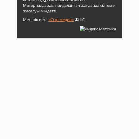
Материалдарды пайдаланған жағдайда сілтеме
жасалуы міндетті.
Меншік иесі:
«Сыр медиа»
ЖШС.