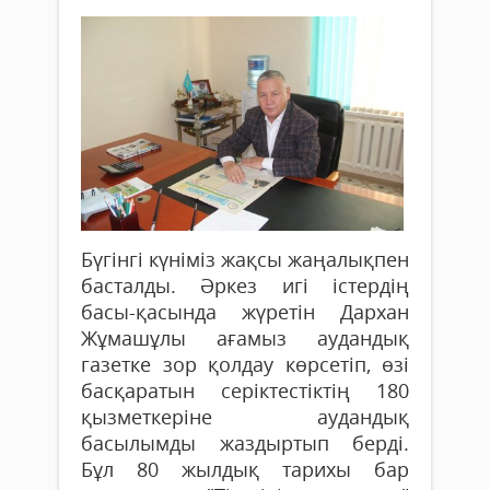
Бүгінгі күніміз жақсы жаңалықпен
басталды. Әркез игі істердің
басы-қасында жүретін Дархан
Жұмашұлы ағамыз аудандық
газетке зор қолдау көрсетіп, өзі
басқаратын серіктестіктің 180
қызметкеріне аудандық
басылымды жаздыртып берді.
Бұл 80 жылдық тарихы бар