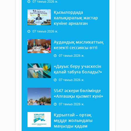
07 тамыз 2026 ж.
Қызылордада
халықаралық жастар
күніне арналған
07 тамыз 2026 ж.
Аудандық мәслихаттың
кезекті сессиясы өтті
07 тамыз 2026 ж.
«Дауыс беру учаскесін
қалай табуға болады?»
07 тамыз 2026 ж.
5547 әскери бөлімінде
«Алғашқы қызмет күні»
07 тамыз 2026 ж.
Құрылтай – ортақ
мүдде жолындағы
маңызды қадам