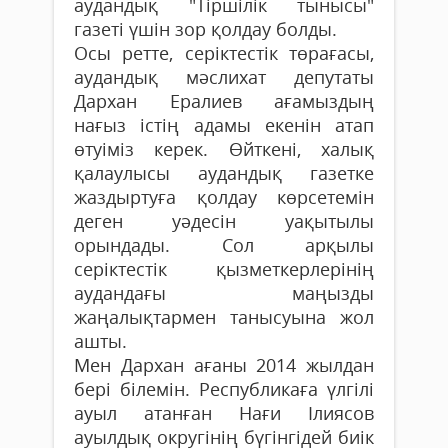
аудандық "Тіршілік тынысы"
газеті үшін зор қолдау болды.
Осы ретте, серіктестік төрағасы,
аудандық мәслихат депутаты
Дархан Ералиев ағамыздың
нағыз істің адамы екенін атап
өтуіміз керек. Өйткені, халық
қалаулысы аудандық газетке
жаздыртуға қолдау көрсетемін
деген уәдесін уақытылы
орындады. Сол арқылы
серіктестік қызметкерлерінің
аудандағы маңызды
жаңалықтармен танысуына жол
ашты.
Мен Дархан ағаны 2014 жылдан
бері білемін. Республикаға үлгілі
ауыл атанған Нағи Ілиясов
ауылдық округінің бүгінгідей биік