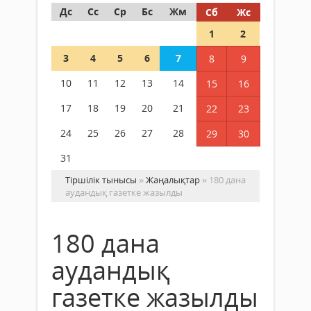
Дс
Сс
Ср
Бс
Жм
Сб
Жс
1
2
3
4
5
6
7
8
9
10
11
12
13
14
15
16
17
18
19
20
21
22
23
24
25
26
27
28
29
30
31
Тіршілік тынысы
»
Жаңалықтар
» 180 дана
аудандық газетке жазылды
180 дана
аудандық
газетке жазылды