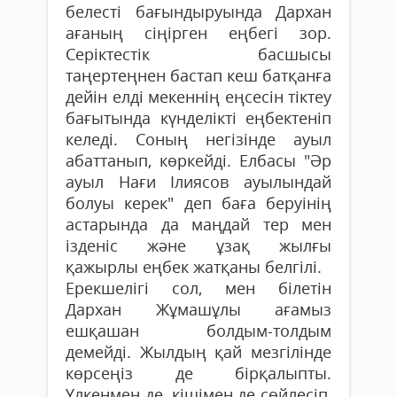
белесті бағындыруында Дархан
ағаның сіңірген еңбегі зор.
Серіктестік басшысы
таңертеңнен бастап кеш батқанға
дейін елді мекеннің еңсесін тіктеу
бағытында күнделікті еңбектеніп
келеді. Соның негізінде ауыл
абаттанып, көркейді. Елбасы "Әр
ауыл Нағи Ілиясов ауылындай
болуы керек" деп баға беруінің
астарында да маңдай тер мен
ізденіс және ұзақ жылғы
қажырлы еңбек жатқаны белгілі.
Ерекшелігі сол, мен білетін
Дархан Жұмашұлы ағамыз
ешқашан болдым-толдым
демейді. Жылдың қай мезгілінде
көрсеңіз де бірқалыпты.
Үлкенмен де, кішімен де сөйлесіп,