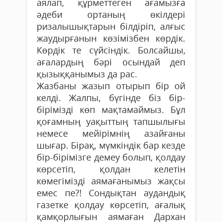
аялап, құрметтеген ағамызға
әдеби ортаның өкілдері
ризалышықтарын білдіріп, алғыс
жаудырғанын көзімізбен көрдік.
Көрдік те сүйсіндік. Болсайшы,
ағалардың бәрі осындай деп
қызыққанымыз да рас.
Жазбаны жазып отырып бір ой
келді. Жалпы, бүгінде біз бір-
бірімізді көп мақтамаймыз. Бұл
қоғамның уақыттың тапшылығы
немесе мейірімнің азайғаны
шығар. Бірақ, мүмкіндік бар кезде
бір-бірімізге демеу болып, қолдау
көрсетіп, қолдан келетін
көмегімізді аямағанымыз жақсы
емес пе?! Сондықтан аудандық
газетке қолдау көрсетіп, ағалық
қамқорлығын аямаған Дархан