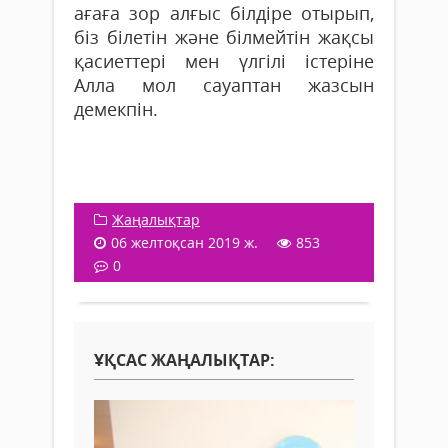
ағаға зор алғыс білдіре отырып,
біз білетін және білмейтін жақсы
қасиеттері мен үлгілі істеріне
Алла мол сауаптан жазсын
демекпін.
Жаңалықтар
06 желтоқсан 2019 ж.
853
0
ҰҚСАС ЖАҢАЛЫҚТАР: