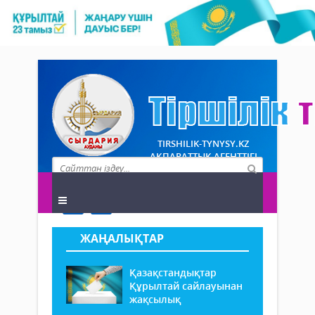
TIRSHILIK-TYNYSY.KZ
АҚПАРАТТЫҚ АГЕНТТІГІ
ЖАҢАЛЫҚТАР
Қазақстандықтар
Құрылтай сайлауынан
жақсылық