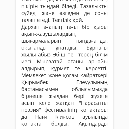
пікірін тыңдай біледі. Тазалықты
сүйеді және өзгеден де соны
талап етеді. Тектілік қой.
Дархан ағаның тағы бір қыры
ақын-жазушылардың
шығармаларын тыңдағанды,
оқығанды ұнатады. Бұрнағы
жылы абыз Әбіш пен терең білім
иесі Мырзатай ағаны арнайы
алдырып, құрмет те көрсетті.
Мемлекет және қоғам қайраткері
Қырымбек Елеуұлының
бастамасымен облысымызда
бірнеше жылдан бері жүзеге
асып келе жатқан "Парасатты
поэзия" фестивалінің қонақтары
да Нағи Ілиясов ауылында
қонақта болды. Ақындарды