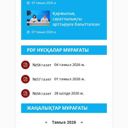
07 тамыз 2026 ж.
Қаржылық
сауаттылықты
арттыруға бағытталған
07 тамыз 2026 ж.
PDF НҰСҚАЛАР МҰРАҒАТЫ
04 тамыз 2026 ж.
№58 газет
01 тамыз 2026 ж.
№57 газет
28 шілде 2026 ж.
№56 газет
ЖАҢАЛЫҚТАР МҰРАҒАТЫ
«
Тамыз 2026 »