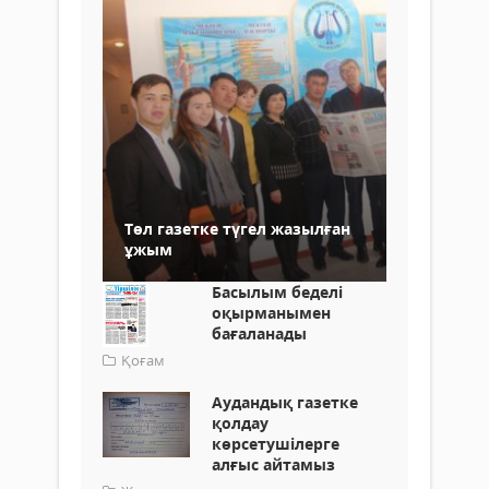
Төл газетке түгел жазылған
ұжым
Басылым беделі
оқырманымен
бағаланады
Қоғам
Аудандық газетке
қолдау
көрсетушілерге
алғыс айтамыз