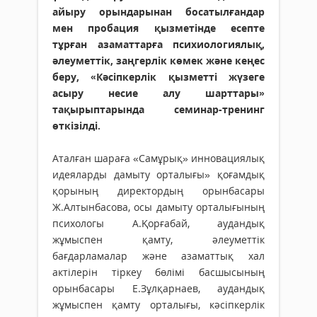
айыру орындарынан босатылғандар
мен пробация қызметінде есепте
тұрған азаматтарға психиологиялық,
әлеуметтік, заңгерлік көмек және кеңес
беру, «Кәсіпкерлік қызметті жүзеге
асыру несие алу шарттары»
тақырыптарында семинар-тренинг
өткізілді.
Аталған шараға «Самұрық» инновациялық
идеяларды дамыту орталығы» қоғамдық
қорының директордың орынбасары
Ж.Алтынбасова, осы дамыту орталығының
психологы А.Қорғабай, аудандық
жұмыспен қамту, әлеуметтік
бағдарламалар және азаматтық хал
актілерін тіркеу бөлімі басшысының
орынбасары Е.Зұлқарнаев, аудандық
жұмыспен қамту орталығы, кәсіпкерлік