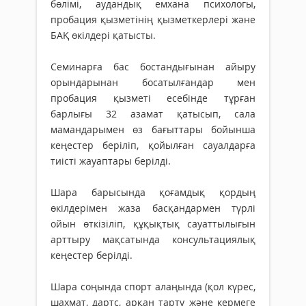
бөлімі, аудандық емхана психологы,
пробация қызметінің қызметкерлері және
БАҚ өкілдері қатысты.
Семинарға бас бостандығынан айыру
орындарынан босатылғандар мен
пробация қызметі есебінде тұрған
барлығы 32 азамат қатысып, сала
мамандарымен өз бағыттары бойынша
кеңестер беріліп, қойылған сауалдарға
тиісті жауаптары берілді.
Шара барысында қоғамдық қордың
өкілдерімен жаза басқандармен түрлі
ойын өткізіліп, құқықтық сауаттылығын
арттыру мақсатында консультациялық
кеңестер берілді.
Шара
соңында спорт алаңында (қол күрес,
шахмат, дартс, арқан тарту және кермеге