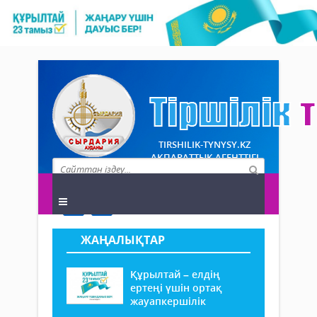
TIRSHILIK-TYNYSY.KZ
АҚПАРАТТЫҚ АГЕНТТІГІ
ЖАҢАЛЫҚТАР
Құрылтай – елдің
ертеңі үшін ортақ
жауапкершілік