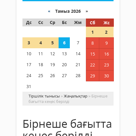
«
Тамыз 2026 »
Дс
Сс
Ср
Бс
Жм
Сб
Жс
1
2
3
4
5
6
7
8
9
10
11
12
13
14
15
16
17
18
19
20
21
22
23
24
25
26
27
28
29
30
31
Тіршілік тынысы
»
Жаңалықтар
» Бірнеше
бағытта кеңес берілді
Бірнеше бағытта
кеңес берілді