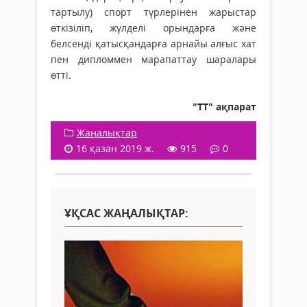
тартылу) спорт түрлерінен жарыстар
өткізіліп, жүлделі орындарға және
белсенді қатысқандарға арнайы алғыс хат
пен дипломмен марапаттау шаралары
өтті.
"ТТ" ақпарат
Жаңалықтар
16 қазан 2019 ж.
915
0
ҰҚСАС ЖАҢАЛЫҚТАР: