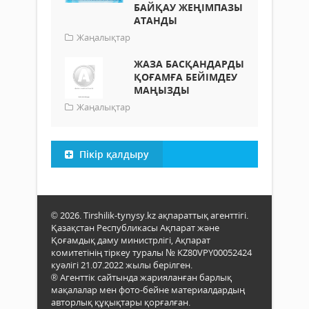
БАЙҚАУ ЖЕҢІМПАЗЫ
АТАНДЫ
Жаңалықтар
ЖАЗА БАСҚАНДАРДЫ
ҚОҒАМҒА БЕЙІМДЕУ
МАҢЫЗДЫ
Жаңалықтар
Пікір қалдыру
© 2026. Tirshilik-tynysy.kz ақпараттық агенттігі.
Қазақстан Республикасы Ақпарат және
Қоғамдық даму министрлігі, Ақпарат
комитетінің тіркеу туралы № KZ80VPY00052424
куәлігі 21.07.2022 жылы берілген.
® Агенттік сайтында жарияланған барлық
мақалалар мен фото-бейне материалдардың
авторлық құқықтары қорғалған.