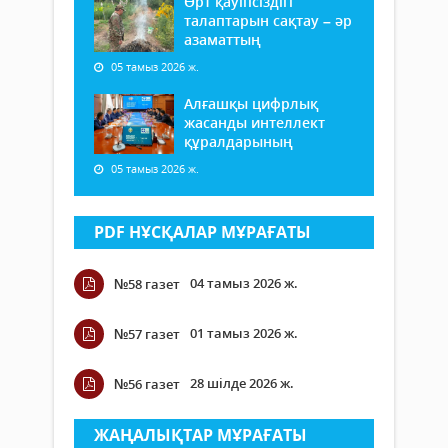
Өрт қауіпсіздігі
талаптарын сақтау – әр
азаматтың
05 тамыз 2026 ж.
Алғашқы цифрлық
жасанды интеллект
құралдарының
05 тамыз 2026 ж.
PDF НҰСҚАЛАР МҰРАҒАТЫ
04 тамыз 2026 ж.
№58 газет
01 тамыз 2026 ж.
№57 газет
28 шілде 2026 ж.
№56 газет
ЖАҢАЛЫҚТАР МҰРАҒАТЫ