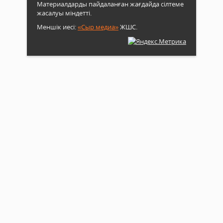
Материалдарды пайдаланған жағдайда сілтеме
жасалуы міндетті.
Меншік иесі:
«Сыр медиа»
ЖШС.