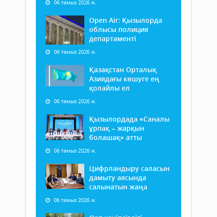
06 тамыз 2026 ж.
Open Air: Қызылорда
облысы полиция
департаменті
06 тамыз 2026 ж.
Қазақстан Орталық
Азиядағы көшуге ең
қолайлы ел
06 тамыз 2026 ж.
Қызылордада «Саналы
ұрпақ – жарқын
болашақ» атты
06 тамыз 2026 ж.
Цифрландыру саласын
дамыту аясында
салынатын жаңа
06 тамыз 2026 ж.