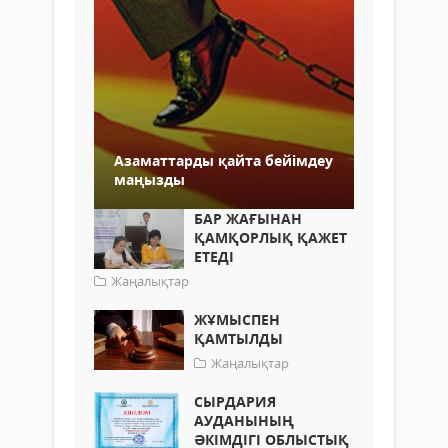
Азаматтарды қайта бейімдеу
маңызды
БАР ЖАҒЫНАН
ҚАМҚОРЛЫҚ ҚАЖЕТ
ЕТЕДІ
Жаңалықтар
ЖҰМЫСПЕН
ҚАМТЫЛДЫ
Жаңалықтар
СЫРДАРИЯ
АУДАНЫНЫҢ
ӘКІМДІГІ ОБЛЫСТЫҚ