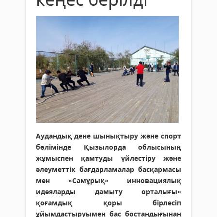
Аудандық дене шынықтыру және спорт
бөлімінде Қызылорда облысының
жұмыспен қамтуды үйлестіру және
әлеуметтік бағдарламалар басқармасы
мен «Самұрық» инновациялық
идеяларды дамыту орталығы»
қоғамдық қоры бірлесіп
ұйымдастыруымен бас бостандығынан