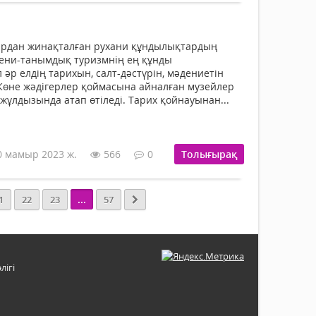
ардан жинақталған рухани құндылықтардың
ени-таным­дық туризмнің ең құнды
 әр елдің тарихын, салт-дәстүрін, мәдениетін
өне жәді­герлер қоймасына айналған музейлер
жұлдызында атап өтіледі. Тарих қойнауынан...
0 мамыр 2023 ж.
566
0
Толығырақ
...
1
22
23
57
лігі