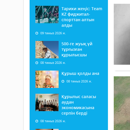
Тарихи жеңіс: Team
KZ фиджитал-
спорттан алтын
алды
09 тамыз 2026 ж.
500-ге жуық үй
тұрғызған
құрылысшы
08 тамыз 2026 ж.
Құрыш қолды ана
08 тамыз 2026 ж.
Құрылыс саласы
аудан
экономикасына
серпін берді
08 тамыз 2026 ж.