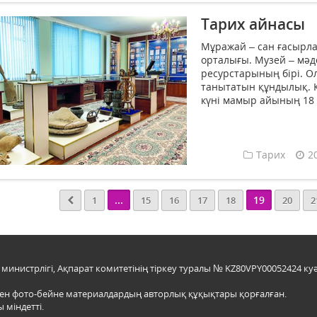
Тарих айнасы
Мұражай – сан ғасырл
орталығы. Музей – мәд
ресурстарының бірі. Ол
танытатын құндылық. К
күні мамыр айының 18 
Тарих
2
...
19
1
15
16
17
18
20
2
инистрлігі, Ақпарат комитетінің тіркеу туралы № KZ80VPY00052424 куә
мен фото-бейне материалдардың авторлық құқықтары қорғалған.
 міндетті.