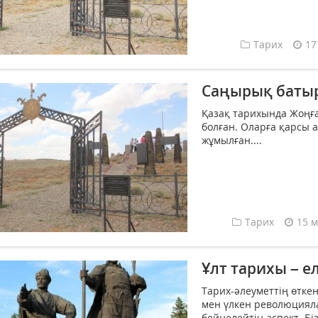
Тарих
17
Саңырық батыр
Қазақ тарихында Жоңғ
болған. Оларға қарсы а
жұмылған....
Тарих
15 м
Ұлт тарихы – 
Тарих-әлеуметтің өткен
мен үлкен революциял
бейнелейтін аспект. Бі