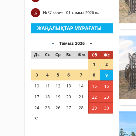
01 тамыз 2026 ж.
№57 газет
ЖАҢАЛЫҚТАР МҰРАҒАТЫ
«
Тамыз 2026 »
Дс
Сс
Ср
Бс
Жм
Сб
Жс
1
2
3
4
5
6
7
8
9
10
11
12
13
14
15
16
17
18
19
20
21
22
23
24
25
26
27
28
29
30
31