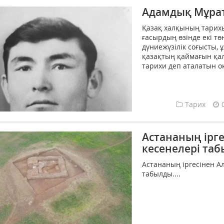
Адамдық Мұра
Қазақ халқының тарихы
ғасырдың өзінде екі төң
дүниежүзілік соғысты,
қазақтың қаймағын қалқ
тарихи деп аталатын оқ
Тарих
Астананың ірге
кесенелері та
Астананың іргесінен А
табылды....