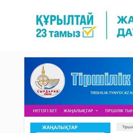
TIRSHILIK-TYNYSY.KZ 
НЕГІЗГІ БЕТ
ЖАҢАЛЫҚТАР
ТІРШІЛІК ТЫ
ЖАҢАЛЫҚТАР
Тірші