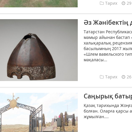
Тарих
29
Әз Жәнібектің
Татарстан Республика
мамыр айынан бастап 
халықаралық рецензия
басылымның 2017 жылғ
«Шлем вавельского тип
мақаласы...
Тарих
26
Саңырық батыр
Қазақ тарихында Жоңғ
болған. Оларға қарсы а
жұмылған....