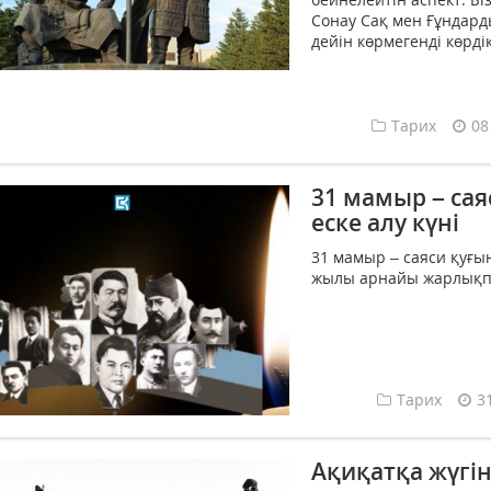
Сонау Сақ мен Ғұндард
дейін көрмегенді көрді
Тарих
08
31 мамыр – сая
еске алу күні
31 мамыр – саяси қуғын
жылы арнайы жарлықпен
Тарих
3
Ақиқатқа жүгін