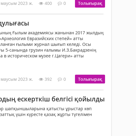
 маусым 2023 ж.
400
0
Толығырақ
 дулығасы
сының Ғылым академиясы жанынан 2017 жылдың
«Археология Евразийских степей» атты
ланған ғылыми журнал шығып келеді. Осы
ы 5-санында грузин ғалымы И.З.Бакрадзенің
а в историческом музее г.Цагери» атты
 маусым 2023 ж.
392
0
Толығырақ
дың ескерткіш белгісі қойылды
ар шапқыншыларына қа­тысты ұрыстар көп
заттық үшін күресте қазақ жұрты түгелімен