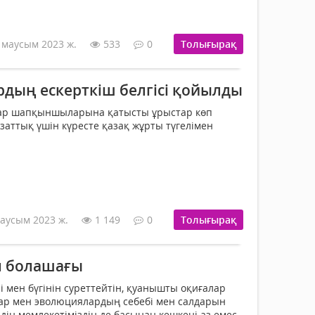
 маусым 2023 ж.
533
0
Толығырақ
дың ескерткіш белгісі қойылды
ар шапқыншыларына қатысты ұрыстар көп
заттық үшін күресте қазақ жұрты түгелімен
аусым 2023 ж.
1 149
0
Толығырақ
ел болашағы
і мен бүгінін суреттейтін, қуанышты оқиғалар
ар мен эволюциялардың себебі мен салдарын
здің мемлекетіміздің де басынан кешкені аз емес.