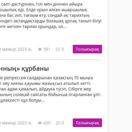
салт-дәстүрінен, тілі мен дінінен айыра
аршылық еді. Елде орын алған ашаршылық
а бас иіп, тағзым ету, сондай-ақ тарихтың
ріндегі ақтаңдақтарды болашақ ұрпақ танып білуі
нге жеткен тарихи орындар, ол...
0 мамыр 2023 ж.
581
0
Толығырақ
нның» құрбаны
дік репрессия салдарынан қазақтың 70 мыңға
гі ояу зиялы қа­уымы жазықсыз атылып кетті.
н адам қа­­малып, айдауға түсіп, Сібірге жер
ының солақай саясаты бо­йынша отарланған ұлт­
ұлақкесті құл болуы...
0 мамыр 2023 ж.
495
0
Толығырақ