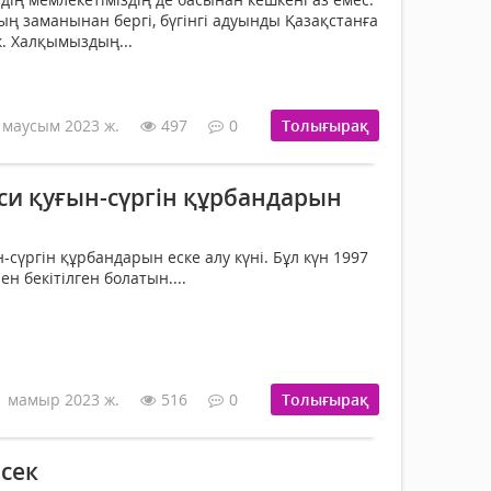
ың заманынан бергі, бүгінгі адуынды Қазақстанға
к. Халқымыздың...
 маусым 2023 ж.
497
0
Толығырақ
си қуғын-сүргін құрбандарын
-сүргін құрбандарын еске алу күні. Бұл күн 1997
 бекітілген болатын....
1 мамыр 2023 ж.
516
0
Толығырақ
сек