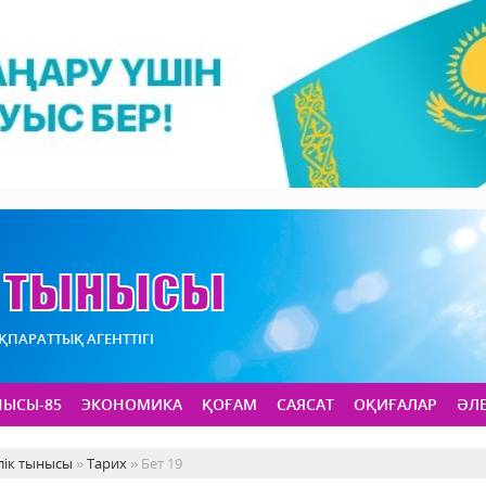
АҚПАРАТТЫҚ АГЕНТТІГІ
НЫСЫ-85
ЭКОНОМИКА
ҚОҒАМ
САЯСАТ
ОҚИҒАЛАР
ӘЛ
лік тынысы
»
Тарих
» Бет 19