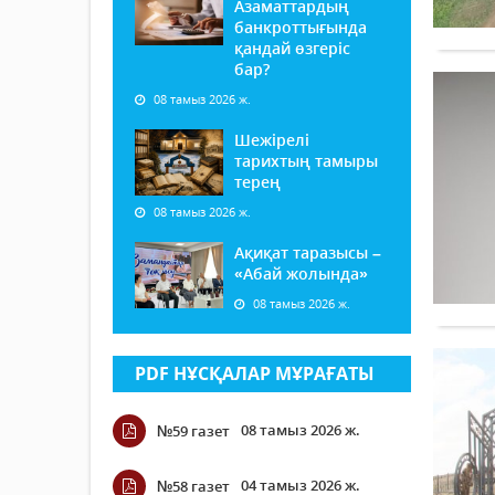
Азаматтардың
банкроттығында
қандай өзгеріс
бар?
08 тамыз 2026 ж.
Шежірелі
тарихтың тамыры
терең
08 тамыз 2026 ж.
Ақиқат таразысы –
«Абай жолында»
08 тамыз 2026 ж.
PDF НҰСҚАЛАР МҰРАҒАТЫ
08 тамыз 2026 ж.
№59 газет
04 тамыз 2026 ж.
№58 газет