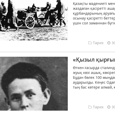
Қазақты мәдениеті мен 
жаздаған қасіретті аш
құрбандарының аруағын
осынау қасіретті бетте
үшін сол заманнан бүгі
Тарих
3
«Қызыл қырғы
Өткен ғасырда ста­лин
жуық көзі ашық, көкіре
Бұдан бөлек 100 мыңдаға
аударылды. Кеңес Одағ
тың бас көтере алмай, қ
Тарих
3