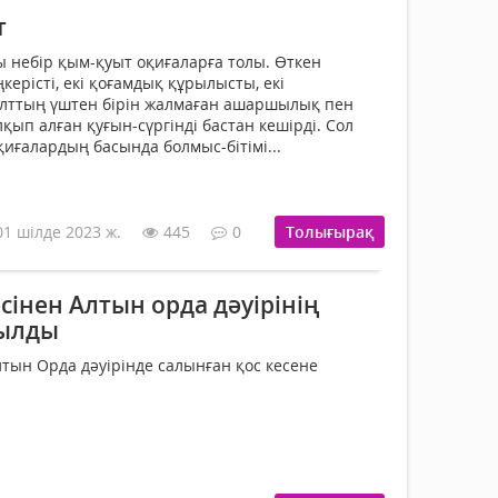
т
 небір қым-қуыт оқиғаларға толы. Өткен
керісті, екі қоғамдық құрылысты, екі
 ұлттың үштен бірін жалмаған ашаршылық пен
ып алған қуғын-сүргінді бас­тан кешірді. Сол
иғалардың басында болмыс-бітімі...
01 шілде 2023 ж.
445
0
Толығырақ
сінен Алтын орда дәуірінің
былды
лтын Орда дәуірінде салынған қос кесене