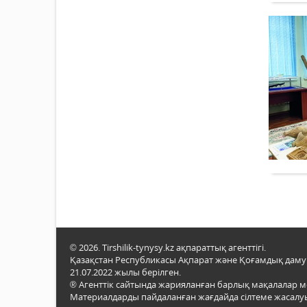
© 2026. Tirshilik-tynysy.kz ақпараттық агенттігі.
Қазақстан Республикасы Ақпарат және Қоғамдық даму м
21.07.2022 жылы берілген.
® Агенттік сайтында жарияланған барлық мақалалар 
Материалдарды пайдаланған жағдайда сілтеме жасалуы