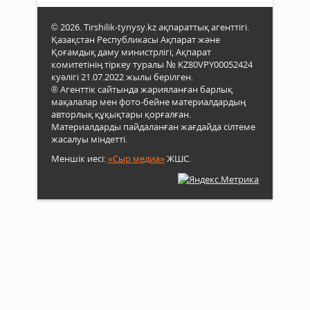
© 2026. Tirshilik-tynysy.kz ақпараттық агенттігі.
Қазақстан Республикасы Ақпарат және
Қоғамдық даму министрлігі, Ақпарат
комитетінің тіркеу туралы № KZ80VPY00052424
куәлігі 21.07.2022 жылы берілген.
® Агенттік сайтында жарияланған барлық
мақалалар мен фото-бейне материалдардың
авторлық құқықтары қорғалған.
Материалдарды пайдаланған жағдайда сілтеме
жасалуы міндетті.
Меншік иесі:
«Сыр медиа»
ЖШС.