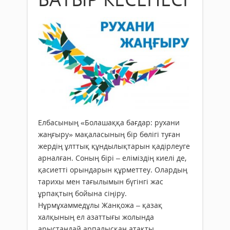
Елбасының «Болашаққа бағдар: рухани
жаңғыру» мақаласының бір бөлігі туған
жердің ұлттық құндылықтарын қадірлеуге
арналған. Соның бірі – еліміздің киелі де,
қасиетті орындарын құрметтеу. Олардың
тарихы мен тағылымын бүгінгі жас
ұрпақтың бойына сіңіру.
Нұрмұхаммедұлы Жанқожа – қазақ
халқының ел азаттығы жолында
арыстандай арпалысқан атақты