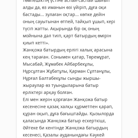
төмпешіктің үстіне аспай-саспай шығып
алды да, өз иманын өзі үйіріп, дұға оқи
бастады... зулаған оқтар... көпке дейін
оның сауытынан өтпей, тайқып ұшып, кері
түсіп жатты. Ақырында бір оқ оның
мойнына дәл тиіп, қарт батырдың өмірін
қиып кетті».
Жанқожа батырдың ерлігі халық арасына
кең тараған. Сонымен қатар, Төремұрат,
Мысабай, Жұмабек Айбарбекұлы,
Нұрсұлтан Жұбатұлы, Қарман Сұлтанұлы,
Нұрғал Балтабекұлы сынды жыршы-
жыраулар өз туындыларына батыр
ерліктері арқау болған.
Елі мен жерін қорғаған Жанқожа батыр
кесенесіне қазақ халқы құрметпен қарап,
құран оқып, дұға бағыштайды. Қызылорда
қаласында Жанқожа батыр ескерткіші,
Әйтеке би кентінде Жанқожа батырдың
кесенесі, Қазалы ауданындағы Кәукей