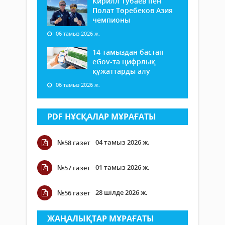
Кирилл Тубаев пен
Полат Төребеков Азия
чемпионы
06 тамыз 2026 ж.
14 тамыздан бастап
еGov-та цифрлық
құжаттарды алу
06 тамыз 2026 ж.
PDF НҰСҚАЛАР МҰРАҒАТЫ
04 тамыз 2026 ж.
№58 газет
01 тамыз 2026 ж.
№57 газет
28 шілде 2026 ж.
№56 газет
ЖАҢАЛЫҚТАР МҰРАҒАТЫ