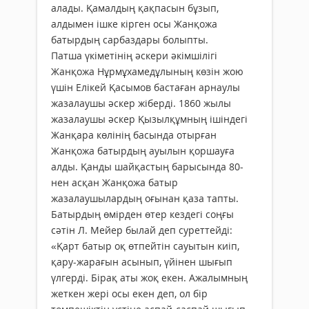
алады. Қамалдың қақпасын бұзып,
алдымен ішке кірген осы Жанқожа
батырдың сарбаздары болыпты.
Патша үкіметінің әскери әкімшілігі
Жанқожа Нұрмұхамедұлының көзін жою
үшін Елікей Қасымов бастаған арнаулы
жазалаушы әскер жіберді. 1860 жылы
жазалаушы әскер Қызылқұмның ішіндегі
Жанқара көлінің басында отырған
Жанқожа батырдың ауылын қоршауға
алды. Қанды шайқастың барысында 80-
нен асқан Жанқожа батыр
жазалаушылардың оғынан қаза тапты.
Батырдың өмірден өтер кездегі соңғы
сәтін Л. Мейер былай деп суреттейді:
«Қарт батыр оқ өтпейтін сауытын киіп,
қару-жарағын асынып, үйінен шығып
үлгерді. Бірақ аты жоқ екен. Ажалымның
жеткен жері осы екен деп, ол бір