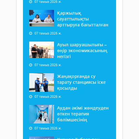
07 тамыз 2026 ж.
Қаржылық
сауаттылықты
арттыруға бағытталған
07 тамыз 2026 ж.
Ауыл шаруашылығы –
өңір экономикасының
негізгі
07 тамыз 2026 ж.
Жаңақорғанда су
тарату станциясы іске
қосылды
07 тамыз 2026 ж.
Аудан әкімі жөндеуден
өткен терапия
бөлімшесінің
07 тамыз 2026 ж.