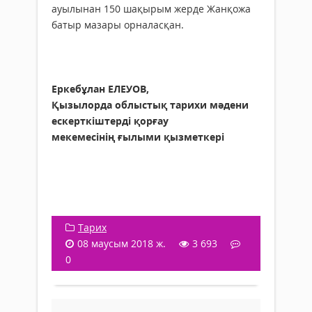
ауылынан 150 шақырым жерде Жанқожа
батыр мазары орналасқан.
Еркебұлан ЕЛЕУОВ,
Қызылорда облыстық тарихи мәдени
ескерткіштерді қорғау
мекемесінің ғылыми қызметкері
Тарих
08 маусым 2018 ж.
3 693
0