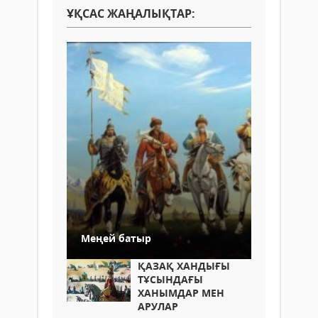
ҰҚСАС ЖАҢАЛЫҚТАР:
Меңей батыр
ҚАЗАҚ ХАНДЫҒЫ
ТҰСЫНДАҒЫ
ХАНЫМДАР МЕН
АРУЛАР