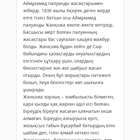
Аймұхамед палуанды жасақтарымен
жіберді. 1836 жылы Ақирек деген жерде
елге тізесі батқан осы Аймұхамед
палуанды Жанқожа жекпе-жекте өлтіреді.
Басшысы мерт болған палуанның
жасақтары бас сауғалап қашуға мәжбүр
болды. Жанқожа бұдан кейін де Сыр
бойындағы қазақтарды хиуалықтардың
езгісінен құтқару үшін, олардың
бекіністеріне жиі-жиі шабуыл жасап
отырды. Оның бұл жорықтары нәтижелі
болып, Хиуа бекіністері көп шығынға
ұшырады.
Жанқожа зорлық – зомбылықты білмеген,
қара қылды қақ жарған әділ кісі болған.
Біреудің біреуге жасаған қиянатын кеше
алмаған. Біреудің азғыруына еріп,
жазықсыз табын Бұқарбай батырдың елін
шабам деп, тілін алмай кеткен інісі
Жауқашарға «барғаныңнан оралма» деп