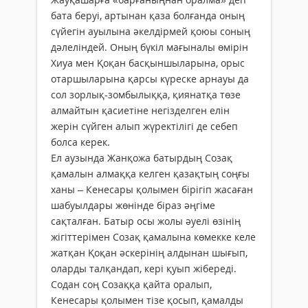
бата беруі, артынан қаза болғанда оның
сүйегін ауылына әкелдірмей қоюы соның
дәлеліндей. Оның бүкіл мағыналы өмірін
Хиуа мен Қоқан басқыншыларына, орыс
отаршыларына қарсы күреске арнауы да
сол зорлық-зомбылыққа, қиянатқа төзе
алмайтын қасиетіне негізделген елін
жерін сүйген алып жүректілігі де себеп
болса керек.
Ел аузында Жанқожа батырдың Созақ
қамалын алмаққа келген қазақтың соңғы
ханы – Кенесары қолымен бірігіп жасаған
шабуылдары жөнінде біраз әңгіме
сақталған. Батыр осы жолы әуелі өзінің
жігіттерімен Созақ қамалына көмекке келе
жатқан Қоқан әскерінің алдынан шығып,
оларды талқандап, кері қуып жібереді.
Содан соң Созаққа қайта оралып,
Кенесары қолымен тізе қосып, қамалды