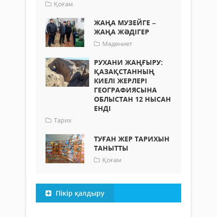
Қоғам
ЖАҢА МУЗЕЙГЕ –
ЖАҢА ЖӘДІГЕР
Мәдениет
РУХАНИ ЖАҢҒЫРУ:
ҚАЗАҚСТАННЫҢ
КИЕЛІ ЖЕРЛЕРІ
ГЕОГРАФИЯСЫНА
ОБЛЫСТАН 12 НЫСАН
ЕНДІ
Тарих
ТУҒАН ЖЕР ТАРИХЫН
ТАНЫТТЫ
Қоғам
Пікір қалдыру