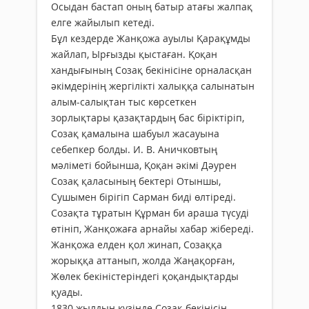
Осыдан бастап оның батыр атағы жалпақ
елге жайылып кетеді.
Бұл кездерде Жанқожа ауылы Қарақұмды
жайлап, Ырғызды қыстаған. Қоқан
хандығының Созақ бекінісіне орналасқан
әкімдерінің жергілікті халыққа салынатын
алым-салықтан тыс көрсеткен
зорлықтары қазақтардың бас біріктіріп,
Созақ қамалына шабуыл жасауына
себепкер болды. И. В. Аничковтың
мәліметі бойынша, Қоқан әкімі Дәурен
Созақ қаласының бектері Отыншы,
Cушымен бірігіп Сарман биді өлтіреді.
Созақта тұратын Құрман би араша түсуді
өтініп, Жанқожаға арнайы хабар жібереді.
Жанқожа елден қол жинап, Созаққа
жорыққа аттанып, жолда Жаңақорған,
Жөлек бекіністеріндегі қоқандықтарды
қуады.
1830 жылдың күзінде Созақ бекінісін