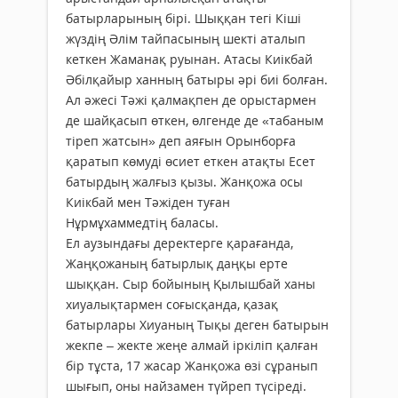
батырларының бірі. Шыққан тегі Кіші
жүздің Әлім тайпасының шекті аталып
кеткен Жаманақ руынан. Атасы Киікбай
Әбілқайыр ханның батыры әрі биі болған.
Ал әжесі Тәжі қалмақпен де орыстармен
де шайқасып өткен, өлгенде де «табаным
тіреп жатсын» деп аяғын Орынборға
қаратып көмуді өсиет еткен атақты Есет
батырдың жалғыз қызы. Жанқожа осы
Киікбай мен Тәжіден туған
Нұрмұхаммедтің баласы.
Ел аузындағы деректерге қарағанда,
Жаңқожаның батырлық даңқы ерте
шыққан. Сыр бойының Қылышбай ханы
хиуалықтармен соғысқанда, қазақ
батырлары Хиуаның Тықы деген батырын
жекпе – жекте жеңе алмай іркіліп қалған
бір тұста, 17 жасар Жанқожа өзі сұранып
шығып, оны найзамен түйреп түсіреді.