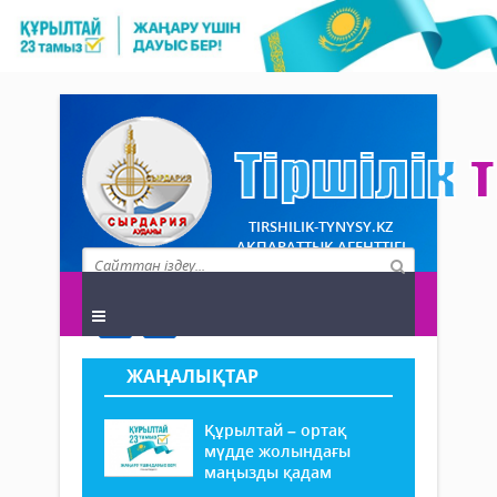
TIRSHILIK-TYNYSY.KZ
АҚПАРАТТЫҚ АГЕНТТІГІ
ЖАҢАЛЫҚТАР
Құрылтай – ортақ
мүдде жолындағы
маңызды қадам