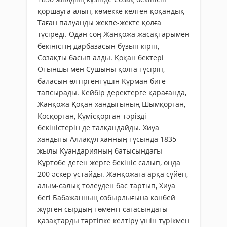
қоршауға алып, көмекке келген қоқандық
Таған палуанды жекпе-жекте қолға
түсіреді. Одан соң Жанқожа жасақтарымен
бекіністің дарбазасын бұзып кіріп,
Созақты басып алды. Қоқан бектері
Отыншы мен Сушыны қолға түсіріп,
баласын өлтіргені үшін Құрман биге
тапсырады. Кейбір деректерге қарағанда,
Жанқожа Қоқан хандығының Шымқорған,
Қосқорған, Күмісқорған тәрізді
бекіністерін де талқандайды. Хиуа
хандығы Аллақұл ханның тұсында 1835
жылы Қуандарияның батысындағы
Құртөбе деген жерге бекініс салып, онда
200 әскер ұстайды. Жанқожаға арқа сүйеп,
алым-салық төлеуден бас тартып, Хиуа
бегі Бабажанның озбырлығына көнбей
жүрген сырдың төменгі сағасындағы
қазақтарды тәртіпке келтіру үшін түрікмен