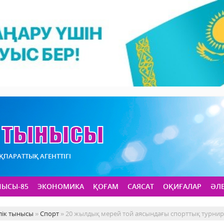
АҚПАРАТТЫҚ АГЕНТТІГІ
НЫСЫ-85
ЭКОНОМИКА
ҚОҒАМ
САЯСАТ
ОҚИҒАЛАР
ӘЛ
лік тынысы
»
Спорт
» 20 жылдық мерей той аясындағы спорттық турни