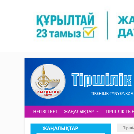
TIRSHILIK-TYNYSY.KZ 
НЕГІЗГІ БЕТ
ЖАҢАЛЫҚТАР
ТІРШІЛІК ТЫ
ЖАҢАЛЫҚТАР
Тірші