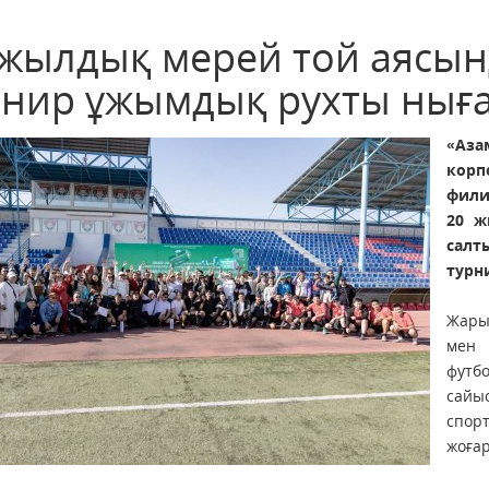
 жылдық мерей той аясын
рнир ұжымдық рухты нығ
«Аза
кор
фили
20 ж
салт
турн
Жары
мен 
футб
сайыс
спор
жоғар