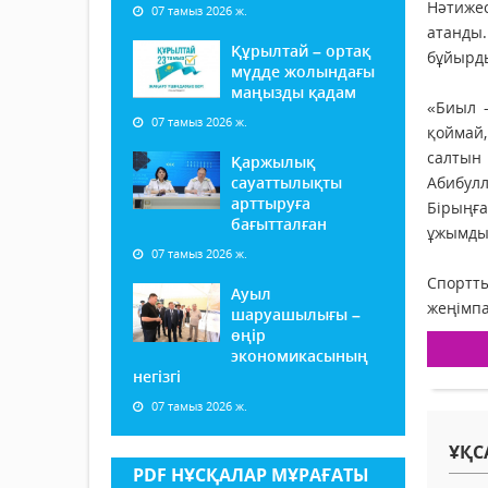
Нәтижес
07 тамыз 2026 ж.
атанды.
Құрылтай – ортақ
бұйырд
мүдде жолындағы
маңызды қадам
«Биыл -
07 тамыз 2026 ж.
қоймай,
салтын 
Қаржылық
сауаттылықты
Абибулл
арттыруға
Бірыңғ
бағытталған
ұжымдық
07 тамыз 2026 ж.
Спортт
Ауыл
жеңімп
шаруашылығы –
өңір
экономикасының
негізгі
07 тамыз 2026 ж.
ҰҚС
PDF НҰСҚАЛАР МҰРАҒАТЫ