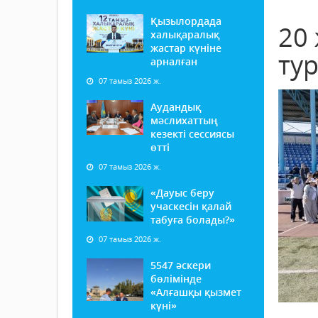
Қызылордада
20
халықаралық
жастар күніне
ту
арналған
07 тамыз 2026 ж.
Аудандық
мәслихаттың
кезекті сессиясы
өтті
07 тамыз 2026 ж.
«Дауыс беру
учаскесін қалай
табуға болады?»
07 тамыз 2026 ж.
5547 әскери
бөлімінде
«Алғашқы қызмет
күні»