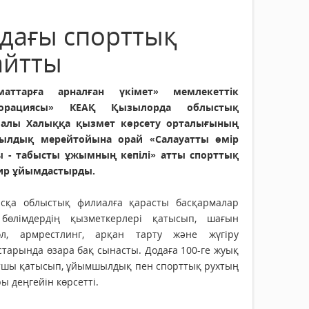
дағы спорттық
айтты
маттарға арналған үкімет» мемлекеттік
порациясы» КЕАҚ Қызылорда облыстық
алы Халыққа қызмет көрсету орталығының
ылдық мерейтойына орай «Салауатты өмір
ы - табысты ұжымның кепілі» атты спорттық
ир ұйымдастырды.
сқа облыстық филиалға қарасты басқармалар
бөлімдердің қызметкерлері қатысып, шағын
ол, армрестлинг, арқан тарту және жүгіру
тарында өзара бақ сынасты. Додаға 100-ге жуық
тшы қатысып, ұйымшылдық пен спорттық рухтың
ы деңгейін көрсетті.