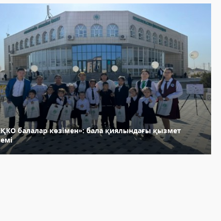
ХҚКО балалар көзімен»: бала қиялындағы қызмет
лемі