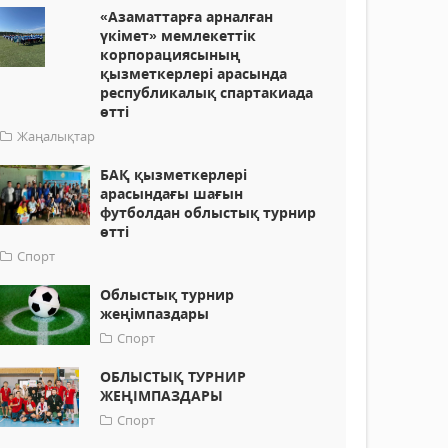
«Азаматтарға арналған
үкімет» мемлекеттік
корпорациясының
қызметкерлері арасында
республикалық спартакиада
өтті
Жаңалықтар
БАҚ қызметкерлері
арасындағы шағын
футболдан облыстық турнир
өтті
Спорт
Облыстық турнир
жеңімпаздары
Спорт
ОБЛЫСТЫҚ ТУРНИР
ЖЕҢІМПАЗДАРЫ
Спорт