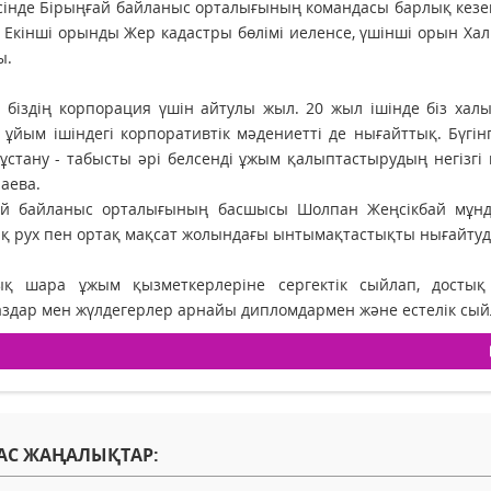
інде Бірыңғай байланыс орталығының командасы барлық кезеңд
 Екінші орынды Жер кадастры бөлімі иеленсе, үшінші орын Х
ы.
 біздің корпорация үшін айтулы жыл. 20 жыл ішінде біз хал
 ұйым ішіндегі корпоративтік мәдениетті де нығайттық. Бүгін
ұстану - табысты әрі белсенді ұжым қалыптастырудың негізгі 
аева.
ай байланыс орталығының басшысы Шолпан Жеңсікбай мұндай
 рух пен ортақ мақсат жолындағы ынтымақтастықты нығайтуды
ық шара ұжым қызметкерлеріне сергектік сыйлап, достық 
аздар мен жүлдегерлер арнайы дипломдармен және естелік с
АС ЖАҢАЛЫҚТАР: