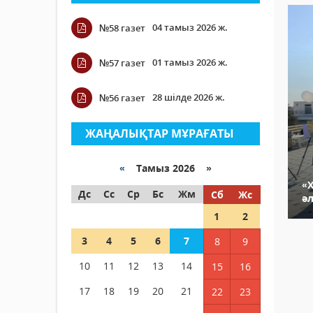
04 тамыз 2026 ж.
№58 газет
01 тамыз 2026 ж.
№57 газет
28 шілде 2026 ж.
№56 газет
ЖАҢАЛЫҚТАР МҰРАҒАТЫ
«
Тамыз 2026 »
«
Дс
Сс
Ср
Бс
Жм
Сб
Жс
ә
1
2
3
4
5
6
7
8
9
10
11
12
13
14
15
16
17
18
19
20
21
22
23