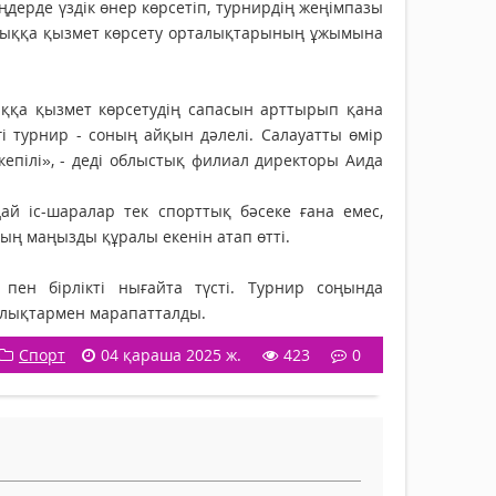
ерде үздік өнер көрсетіп, турнирдің жеңімпазы
алыққа қызмет көрсету орталықтарының ұжымына
ыққа қызмет көрсетудің сапасын арттырып қана
гі турнир - соның айқын дәлелі. Салауатты өмір
кепілі», - деді облыстық филиал директоры Аида
 іс-шаралар тек спорттық бәсеке ғана емес,
ң маңызды құралы екенін атап өтті.
пен бірлікті нығайта түсті. Турнир соңында
ыйлықтармен марапатталды.
Спорт
04 қараша 2025 ж.
423
0