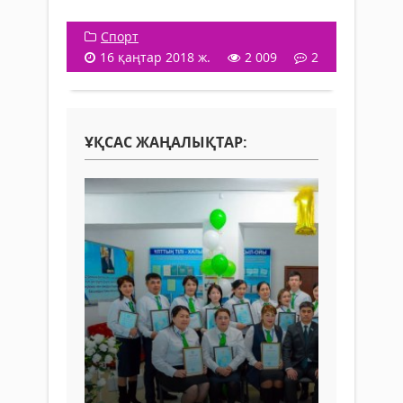
Спорт
16 қаңтар 2018 ж.
2 009
2
ҰҚСАС ЖАҢАЛЫҚТАР: