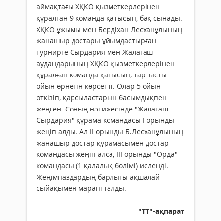
аймақтағы ХҚКО қызметкерлерінен
құралған 9 команда қатысып, бақ сынады.
ХҚКО ұжымы мен Бердіхан Лесханұлының
жанашыр достары ұйымдастырған
турнирге Сырдария мен Жалағаш
аудандарының ХҚКО қызметкерлерінен
құралған команда қатысып, тартысты
ойын өрнегін көрсетті. Олар 5 ойын
өткізіп, қарсыластарын басымдықпен
жеңген. Соның нәтижесінде "Жалағаш-
Сырдария" құрама командасы I орынды
жеңіп алды. Ал II орынды Б.Лесханұлының
жанашыр достар құрамасымен достар
командасы жеңіп алса, III орынды "Орда"
командасы (1 қалалық бөлімі) иеленді.
Жеңімпаздардың барлығы ақшалай
сыйақымен мараптталды.
"ТТ"-ақпарат