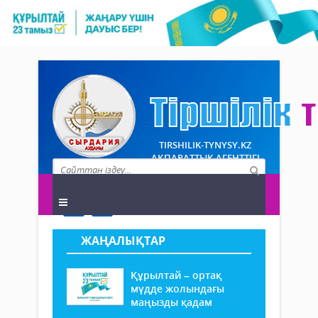
TIRSHILIK-TYNYSY.KZ
АҚПАРАТТЫҚ АГЕНТТІГІ
ЖАҢАЛЫҚТАР
Құрылтай – ортақ
мүдде жолындағы
маңызды қадам