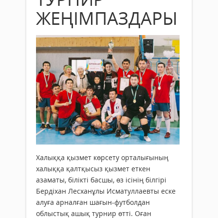
ЖЕҢІМПАЗДАРЫ
Халыққа қызмет көрсету орталығының
халыққа қалтқысыз қызмет еткен
азаматы, білікті басшы, өз ісінің білгірі
Бердіхан Лесханұлы Исматуллаевты еске
алуға арналған шағын-футболдан
облыстық ашық турнир өтті. Оған