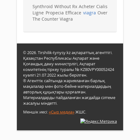
Synthroid Without Rx Acheter Cialis
Ligne Propecia Efficace
viagra
Over
The Counter Viagra
© 2026. Tirshilik-tynysy.kz ақпараттық агенттігі.
Қазақстан Республикасы Ақпарат және
Қоғамдық даму министрлігі, Ақпарат
комитетінің тіркеу туралы № KZ80VPY00052424
куәлігі 21.07.2022 жылы берілген.
® Агенттік сайтында жарияланған барлық
мақалалар мен фото-бейне материалдардың
авторлық құқықтары қорғалған.
Материалдарды пайдаланған жағдайда сілтеме
жасалуы міндетті.
Меншік иесі:
«Сыр медиа»
ЖШС.