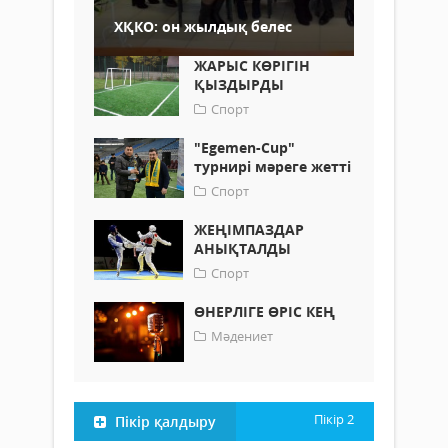
ХҚКО: он жылдық белес
ЖАРЫС КӨРІГІН
ҚЫЗДЫРДЫ
Спорт
"Egemen-Cup"
турнирі мәреге жетті
Спорт
ЖЕҢІМПАЗДАР
АНЫҚТАЛДЫ
Спорт
ӨНЕРЛІГЕ ӨРІС КЕҢ
Мәдениет
Пікір
2
Пікір қалдыру