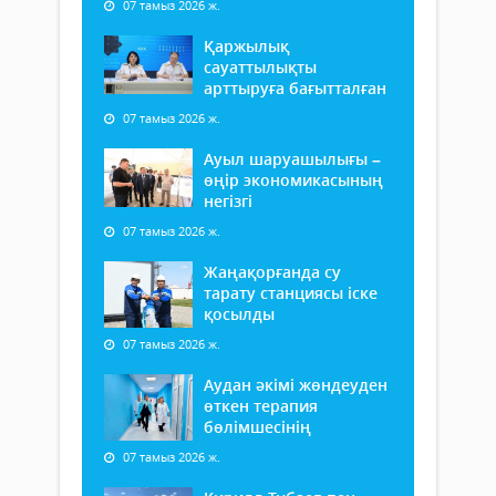
07 тамыз 2026 ж.
Қаржылық
сауаттылықты
арттыруға бағытталған
07 тамыз 2026 ж.
Ауыл шаруашылығы –
өңір экономикасының
негізгі
07 тамыз 2026 ж.
Жаңақорғанда су
тарату станциясы іске
қосылды
07 тамыз 2026 ж.
Аудан әкімі жөндеуден
өткен терапия
бөлімшесінің
07 тамыз 2026 ж.