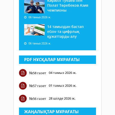
Кирилл Тубаев пен
Полат Төребеков Азия
чемпионы
06 тамыз 2026 ж.
14 тамыздан бастап
еGov-та цифрлық
құжаттарды алу
06 тамыз 2026 ж.
PDF НҰСҚАЛАР МҰРАҒАТЫ
04 тамыз 2026 ж.
№58 газет
01 тамыз 2026 ж.
№57 газет
28 шілде 2026 ж.
№56 газет
ЖАҢАЛЫҚТАР МҰРАҒАТЫ