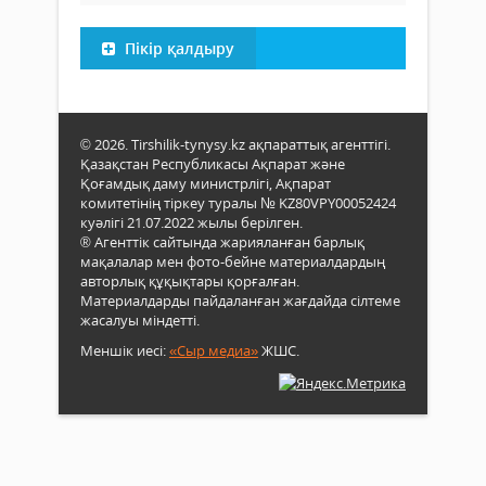
Пікір қалдыру
© 2026. Tirshilik-tynysy.kz ақпараттық агенттігі.
Қазақстан Республикасы Ақпарат және
Қоғамдық даму министрлігі, Ақпарат
комитетінің тіркеу туралы № KZ80VPY00052424
куәлігі 21.07.2022 жылы берілген.
® Агенттік сайтында жарияланған барлық
мақалалар мен фото-бейне материалдардың
авторлық құқықтары қорғалған.
Материалдарды пайдаланған жағдайда сілтеме
жасалуы міндетті.
Меншік иесі:
«Сыр медиа»
ЖШС.