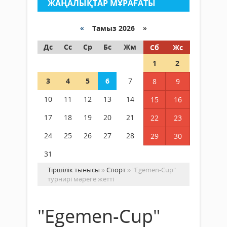
ЖАҢАЛЫҚТАР МҰРАҒАТЫ
«
Тамыз 2026 »
Дс
Сс
Ср
Бс
Жм
Сб
Жс
1
2
3
4
5
6
7
8
9
10
11
12
13
14
15
16
17
18
19
20
21
22
23
24
25
26
27
28
29
30
31
Тіршілік тынысы
»
Спорт
» "Egemen-Cup"
турнирі мәреге жетті
"Egemen-Cup"