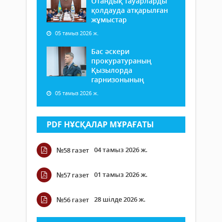
Отандық тауарларды
қолдауда атқарылған
жұмыстар
05 тамыз 2026 ж.
Бас әскери
прокуратураның
Қызылорда
гарнизонының
05 тамыз 2026 ж.
PDF НҰСҚАЛАР МҰРАҒАТЫ
04 тамыз 2026 ж.
№58 газет
01 тамыз 2026 ж.
№57 газет
28 шілде 2026 ж.
№56 газет