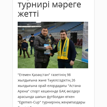
турнирі мәреге
жетті
"Егемен Қазақстан" газетінің 98
жылдығына жəне Тəуелсіздіктің 26
жылдығына орай елордадағы "Астана
Арена" спорт кешенінде БАҚ өкілдері
арасында шағын футболдан өткен
"Egemen-Cup" турнирінің жеңімпаздары