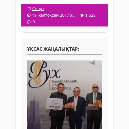
Спорт
19 желтоқсан 2017 ж.
1 628
0
ҰҚСАС ЖАҢАЛЫҚТАР: