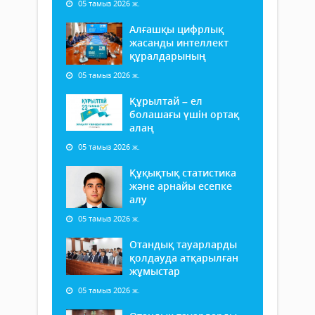
05 тамыз 2026 ж.
Алғашқы цифрлық
жасанды интеллект
құралдарының
05 тамыз 2026 ж.
Құрылтай – ел
болашағы үшін ортақ
алаң
05 тамыз 2026 ж.
Құқықтық статистика
және арнайы есепке
алу
05 тамыз 2026 ж.
Отандық тауарларды
қолдауда атқарылған
жұмыстар
05 тамыз 2026 ж.