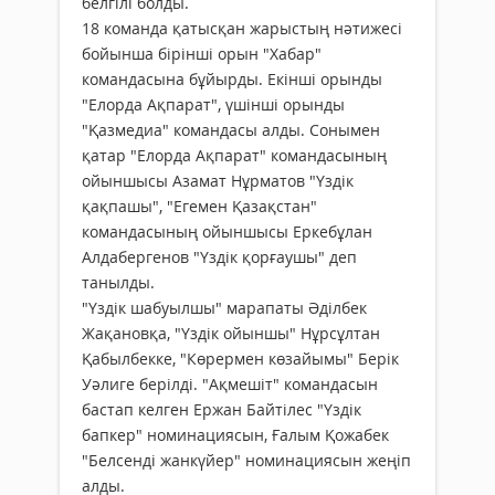
белгілі болды.
18 команда қатысқан жарыстың нәтижесі
бойынша бірінші орын "Хабар"
командасына бұйырды. Екінші орынды
"Елорда Ақпарат", үшінші орынды
"Қазмедиа" командасы алды. Сонымен
қатар "Елорда Ақпарат" командасының
ойыншысы Азамат Нұрматов "Үздік
қақпашы", "Егемен Қазақстан"
командасының ойыншысы Еркебұлан
Алдабергенов "Үздік қорғаушы" деп
танылды.
"Үздік шабуылшы" марапаты Әділбек
Жақановқа, "Үздік ойыншы" Нұрсұлтан
Қабылбекке, "Көрермен көзайымы" Берік
Уәлиге берілді. "Ақмешіт" командасын
бастап келген Ержан Байтілес "Үздік
бапкер" номинациясын, Ғалым Қожабек
"Белсенді жанкүйер" номинациясын жеңіп
алды.