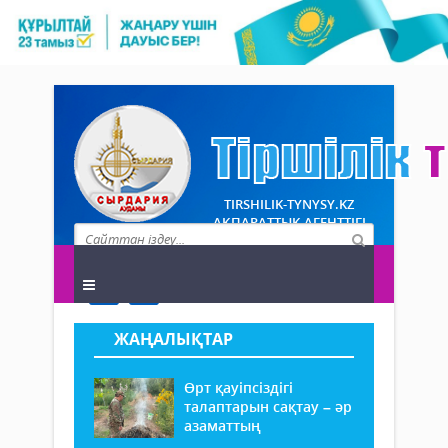
TIRSHILIK-TYNYSY.KZ
АҚПАРАТТЫҚ АГЕНТТІГІ
ЖАҢАЛЫҚТАР
Өрт қауіпсіздігі
талаптарын сақтау – әр
азаматтың