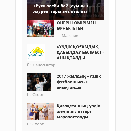
«Рух» әдеби байқауының
лауреаттары анықталды
ӨНЕРІН ӨМІРІМЕН
ӨРНЕКТЕГЕН
Мәдениет
«ҮЗДІК ҚОҒАМДЫҚ
ҚАБЫЛДАУ БӨЛМЕСІ»
АНЫҚТАЛДЫ
Жаңалықтар
2017 жылдың «Үздік
футболшысы»
анықталды
Спорт
Қазақстанның үздік
жеңіл атлеттері
марапатталды
Спорт