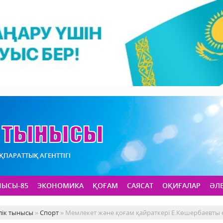
АҚПАРАТТЫҚ АГЕНТТІГІ
НЫСЫ-85
ЭКОНОМИКА
ҚОҒАМ
САЯСАТ
ОҚИҒАЛАР
ӘЛ
лік тынысы
»
Спорт
» Мемлекет және қоғам қайраткері Е.Көшербаевты е