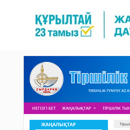
TIRSHILIK-TYNYSY.KZ 
НЕГІЗГІ БЕТ
ЖАҢАЛЫҚТАР
ТІРШІЛІК ТЫ
ЖАҢАЛЫҚТАР
Тірші