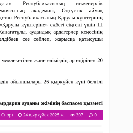
ақстан Республикасының инженерлік
демиясының академигі, Оңтүстік аймақ
қстан Республикасының Қарулы күштерінің
«Қарулы күштеріне» еңбегі сіңгені үшін III
анағатұлы, аудандық ардагерлер кеңесінің
елдібаев сөз сөйлеп, жарысқа қатысушы
млекетінен жəне еліміздің əр өңірінен 20
здік ойыншылары 26 қыркүйек күні белгілі
ырдария ауданы әкімінің баспасөз
қызметі
Спорт
24 қыркүйек 2025 ж.
307
0