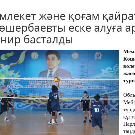
млекет және қоғам қайра
Көшербаевты еске алуға а
рнир басталды
Мем
Көш
вол
жас
турн
Обл
Мейр
түр
құтт
Парл
таң