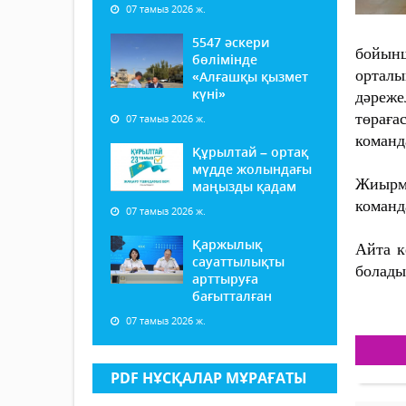
07 тамыз 2026 ж.
5547 әскери
бойынш
бөлімінде
орталы
«Алғашқы қызмет
күні»
дәреже
төрағ
07 тамыз 2026 ж.
команда
Құрылтай – ортақ
мүдде жолындағы
Жиырма
маңызды қадам
команд
07 тамыз 2026 ж.
Қаржылық
Айта к
сауаттылықты
болады
арттыруға
бағытталған
07 тамыз 2026 ж.
PDF НҰСҚАЛАР МҰРАҒАТЫ