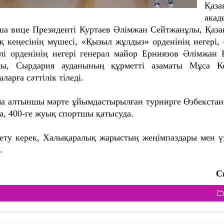
Қаз
ака
а вице Президенті Куртаев Әлімжан Сейтжанұлы, Қаза
қ кеңесінің мүшесі, «Қызыл жұлдыз» орденінің иегері, 
лі орденінің иегері генерал майор Ерниязов Әлімжан Қ
асы, Сырдария ауданының құрметті азаматы Мұса К
ларға сəттілік тіледі.
 алтыншы мəрте ұйымдастырылған турнирге Өзбекстан ме
а, 400-ге жуық спортшы қатысуда.
ету керек, Халықаралық жарыстың жеңімпаздары мен ү
.
С