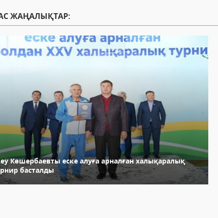
АС ЖАҢАЛЫҚТАР:
леу Көшербаевты еске алуға арналған халықаралық
урнир басталды