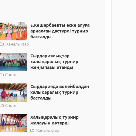
Е.Көшербаевты еске алуға
арналған дәстүрлі турнир
басталды
Жаңалықтар
Сырдариялықтар
халықаралық турнир
жеңімпазы атанды
Спорт
Сырдарияда волейболдан
халықаралық турнир
басталды
Спорт
Халықаралық турнир
жалауын көтерді
Жаңалықтар