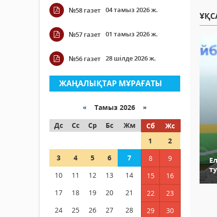
04 тамыз 2026 ж.
№58 газет
ҰҚС
01 тамыз 2026 ж.
№57 газет
28 шілде 2026 ж.
№56 газет
ЖАҢАЛЫҚТАР МҰРАҒАТЫ
«
Тамыз 2026 »
Дс
Сс
Ср
Бс
Жм
Сб
Жс
1
2
3
4
5
6
7
8
9
Е
т
10
11
12
13
14
15
16
17
18
19
20
21
22
23
24
25
26
27
28
29
30