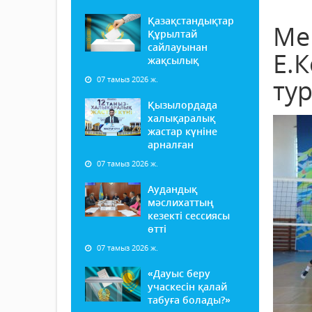
Қазақстандықтар
Ме
Құрылтай
сайлауынан
Е.
жақсылық
07 тамыз 2026 ж.
ту
Қызылордада
халықаралық
жастар күніне
арналған
07 тамыз 2026 ж.
Аудандық
мәслихаттың
кезекті сессиясы
өтті
07 тамыз 2026 ж.
«Дауыс беру
учаскесін қалай
табуға болады?»