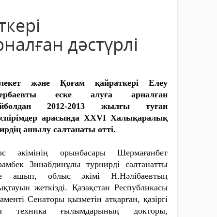
ткері
рналған дәстүрлі
лекет жəне Қоғам қайраткері Елеу
ербаевты еске алуға арналған
ейболдан 2012-2013 жылғы туған
өспірімдер арасында ХXVI Халықаралық
ирдің ашылу салтанаты өтті.
ыс әкімінің орынбасары Шермағанбет
амбек Зинабдинұлы турнирді салтанатты
де ашып, облыс әкімі Н.Нәлібаевтың
ықтауын жеткізді. Қазақстан Республикасы
аменті Сенаторы қызметін атқарған, қазіргі
да техника ғылымдарының докторы,