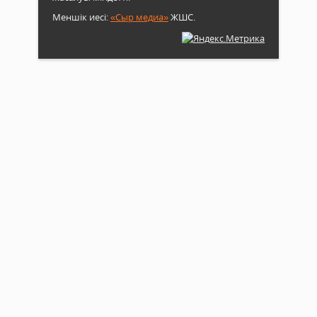
Меншік иесі:
«Сыр медиа»
ЖШС.