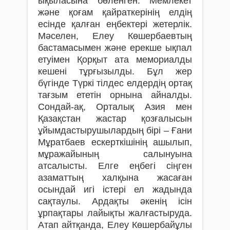
ықыласына бөленген. Мемлекет
және қоғам қайраткерінің елдің
есінде қалған еңбектері жетерлік.
Мәселен, Елеу Көшербаевтың
бастамасымен және ерекше ықпал
етуімен Қорқыт ата мемориалды
кешені тұрғызылды. Бұл жер
бүгінде Түркі тілдес елдердің ортақ
тағзым ететін орнына айналды.
Сондай-ақ, Орталық Азия мен
Қазақстан жастар қозғалысын
ұйымдастырушылардың бірі – Ғани
Мұратбаев ескерткішінің ашылып,
мұражайының салынуына
атсалысты. Елге еңбегі сіңген
азаматтың халқына жасаған
осындай игі істері ел жадында
сақтаулы. Ардақты әкенің ісін
ұрпақтары лайықты жалғастыруда.
Атап айтқанда, Елеу Көшербайұлы