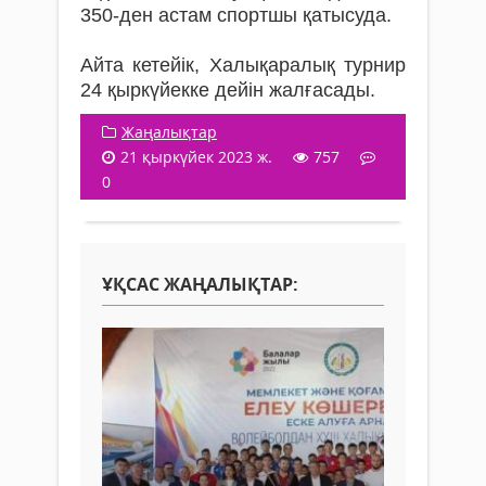
350-ден астам спортшы қатысуда.
Айта кетейік, Халықаралық турнир
24 қыркүйекке дейін жалғасады.
Жаңалықтар
21 қыркүйек 2023 ж.
757
0
ҰҚСАС ЖАҢАЛЫҚТАР: