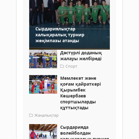
Сырдариялықтар
халықаралық турнир
жеңімпазы атанды
Дәстүрлі доданың
жалауы желбіреді
Спорт
Мемлекет және
қоғам қайраткері
Қырымбек
Көшербаев
спортшыларды
құттықтады
Жаңалықтар
Сырдарияда
волейболдан
халықаралық турнир