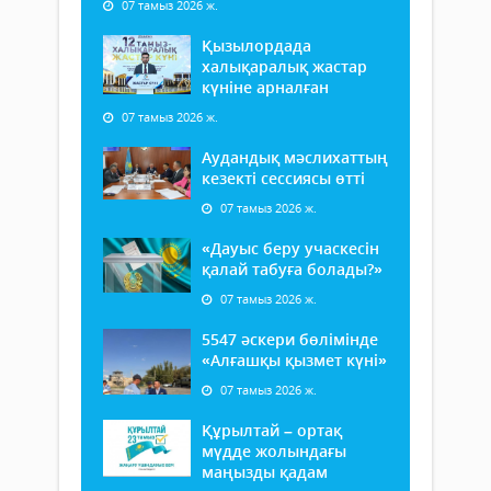
07 тамыз 2026 ж.
Қызылордада
халықаралық жастар
күніне арналған
07 тамыз 2026 ж.
Аудандық мәслихаттың
кезекті сессиясы өтті
07 тамыз 2026 ж.
«Дауыс беру учаскесін
қалай табуға болады?»
07 тамыз 2026 ж.
5547 әскери бөлімінде
«Алғашқы қызмет күні»
07 тамыз 2026 ж.
Құрылтай – ортақ
мүдде жолындағы
маңызды қадам