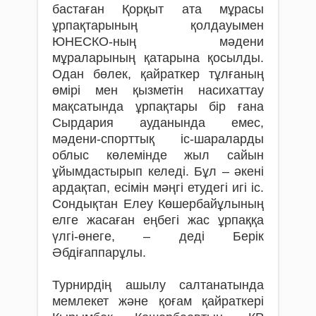
бастаған Қорқыт ата мұрасы
ұрпақтарының қолдауымен
ЮНЕСКО-ның мәдени
мұраларының қатарына қосылды.
Одан бөлек, қайраткер тұлғаның
өмірі мен қызметін насихаттау
мақсатында ұрпақтары бір ғана
Сырдария ауданында емес,
мәдени-спорттық іс-шараларды
облыс көлемінде жыл сайын
ұйымдастырып келеді. Бұл – әкені
ардақтап, есімін мәңгі етудегі игі іс.
Сондықтан Елеу Көшербайұлының
елге жасаған еңбегі жас ұрпаққа
үлгі-өнеге, – деді Берік
Әбдіғаппарұлы.
Турнирдің ашылу салтанатында
мемлекет және қоғам қайраткері