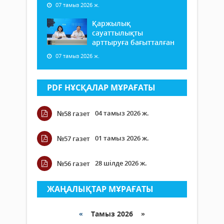
07 тамыз 2026 ж.
Қаржылық
сауаттылықты
арттыруға бағытталған
07 тамыз 2026 ж.
PDF НҰСҚАЛАР МҰРАҒАТЫ
04 тамыз 2026 ж.
№58 газет
01 тамыз 2026 ж.
№57 газет
28 шілде 2026 ж.
№56 газет
ЖАҢАЛЫҚТАР МҰРАҒАТЫ
«
Тамыз 2026 »