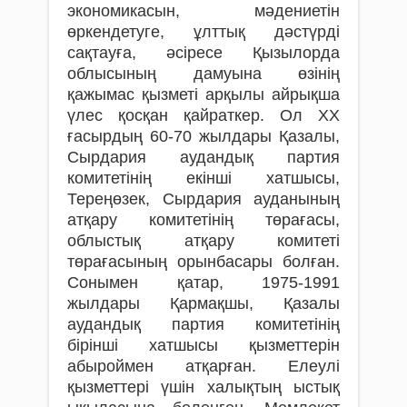
экономикасын, мәдениетін
өркендетуге, ұлттық дәстүрді
сақтауға, әсіресе Қызылорда
облысының дамуына өзінің
қажымас қызметі арқылы айрықша
үлес қосқан қайраткер. Ол ХХ
ғасырдың 60-70 жылдары Қазалы,
Сырдария аудандық партия
комитетінің екінші хатшысы,
Тереңөзек, Сырдария ауданының
атқару комитетінің төрағасы,
облыстық атқару комитеті
төрағасының орынбасары болған.
Сонымен қатар, 1975-1991
жылдары Қармақшы, Қазалы
аудандық партия комитетінің
бірінші хатшысы қызметтерін
абыроймен атқарған. Елеулі
қызметтері үшін халықтың ыстық