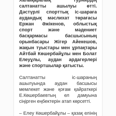
Халықаралық турнирдің
салтанатты ашылуы өтті.
Дәстүрлі спорттық іс-шараға
аудандық мәслихат төрағасы
Ержан Әжікенов, облыстық
спорт және мәдениет
басқармасы басшысының
орынбасары Жігер Айекешов,
жақын туыстары мен ұрпақтары
Айтбай Көшербайұлы мен Болат
Елеуұлы, аудан ардагерлері
және спортшылар қатысты.
Салтанатты іс-шараның
ашылуында аудан басшысы
мемлекет және қоғам қайраткері
Е.Көшербаевтың ел дамуына
сіңірген еңбектерін атап көрсетті.
– Елеу Көшербайұлы – қазақ елінің