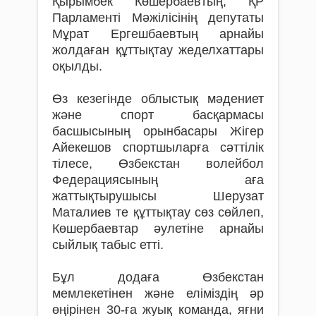
Қырымбек Көшербаевтың, ҚР
Парламенті Мәжілісінің депутаты
Мұрат Ергешбаевтың арнайы
жолдаған құттықтау жеделхаттары
оқылды.
Өз кезегінде облыстық мәдениет
және спорт басқармасы
басшысының орынбасары Жігер
Айекешов спортшыларға сәттілік
тілесе, Өзбекстан волейбол
Федерациясының аға
жаттықтырушысы Шерузат
Маталиев те құттықтау сөз сөйлеп,
Көшербаевтар әулетіне арнайы
сыйлық табыс етті.
Бұл додаға Өзбекстан
мемлекетінен және еліміздің әр
өңірінен 30-ға жуық команда, яғни