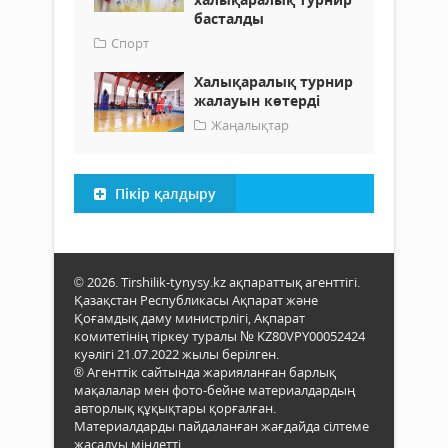
басталды
Спорт
Халықаралық турнир
жалауын көтерді
Жаңалықтар
Пікір қалдыру
© 2026. Tirshilik-tynysy.kz ақпараттық агенттігі.
Қазақстан Республикасы Ақпарат және
Қоғамдық даму министрлігі, Ақпарат
комитетінің тіркеу туралы № KZ80VPY00052424
куәлігі 21.07.2022 жылы берілген.
® Агенттік сайтында жарияланған барлық
мақалалар мен фото-бейне материалдардың
авторлық құқықтары қорғалған.
Материалдарды пайдаланған жағдайда сілтеме
жасалуы міндетті.