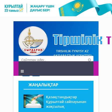
TIRSHILIK-TYNYSY.KZ
АҚПАРАТТЫҚ АГЕНТТІГІ
ЖАҢАЛЫҚТАР
Қазақстандықтар
Құрылтай сайлауынан
жақсылық