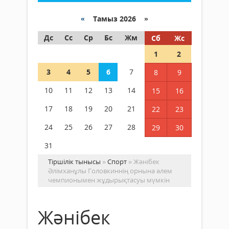
«
Тамыз 2026 »
Дс
Сс
Ср
Бс
Жм
Сб
Жс
1
2
3
4
5
6
7
8
9
10
11
12
13
14
15
16
17
18
19
20
21
22
23
24
25
26
27
28
29
30
31
Тіршілік тынысы
»
Спорт
» Жәнібек
Әлімханұлы Головкиннің орнына әлем
чемпионымен жұдырықтасуы мүмкін
Жәнібек