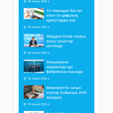
06 тамыз 2026 ж.
14 тамыздан бастап
еGov-та цифрлық
құжаттарды алу
06 тамыз 2026 ж.
Өңірдегі білім сапасы
жаңа талаптар
негізінде
06 тамыз 2026 ж.
Жаңақорған
ауданында құс
фабрикасы ашылды
06 тамыз 2026 ж.
Мемлекеттік сатып
алулар бойынша 2026
жылдың
06 тамыз 2026 ж.