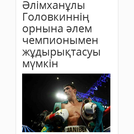
Әлімханұлы
Головкиннің
орнына әлем
чемпионымен
жұдырықтасуы
мүмкін