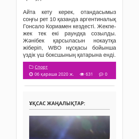
Айта кету керек, отандасымыз
соңғы рет 10 қазанда аргентиналық
Гонсало Кориамен кездесті. Жекпе-
жек тек екі раундқа созылды.
Жәнібек қарсыласын нокаутқа
жіберіп, WBO нұсқасы бойынша
үздік үш боксшының қатарына енді.
Спорт
06 қараша 2020 ж.
631
0
ҰҚСАС ЖАҢАЛЫҚТАР: