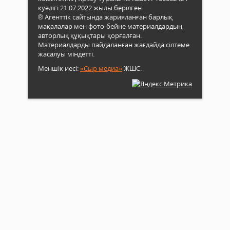
куәлігі 21.07.2022 жылы берілген.
® Агенттік сайтында жарияланған барлық
мақалалар мен фото-бейне материалдардың
авторлық құқықтары қорғалған.
Материалдарды пайдаланған жағдайда сілтеме
жасалуы міндетті.
Меншік иесі:
«Сыр медиа»
ЖШС.