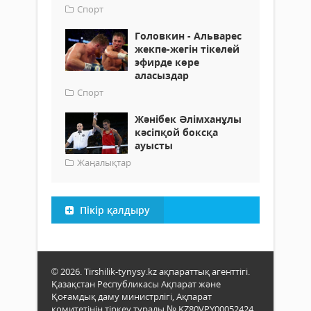
Спорт
Головкин - Альварес
жекпе-жегін тікелей
эфирде көре
аласыздар
Спорт
Жәнібек Әлімханұлы
кәсіпқой боксқа
ауысты
Жаңалықтар
Пікір қалдыру
© 2026. Tirshilik-tynysy.kz ақпараттық агенттігі.
Қазақстан Республикасы Ақпарат және
Қоғамдық даму министрлігі, Ақпарат
комитетінің тіркеу туралы № KZ80VPY00052424