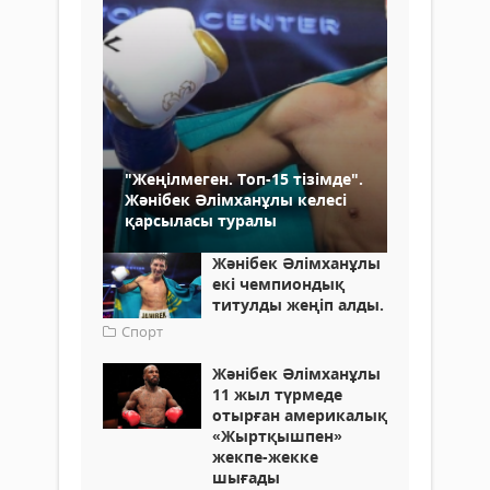
"Жеңілмеген. Топ-15 тізімде".
Жәнібек Әлімханұлы келесі
қарсыласы туралы
Жәнібек Әлімханұлы
екі чемпиондық
титулды жеңіп алды.
Спорт
Жәнібек Әлімханұлы
11 жыл түрмеде
отырған америкалық
«Жыртқышпен»
жекпе-жекке
шығады