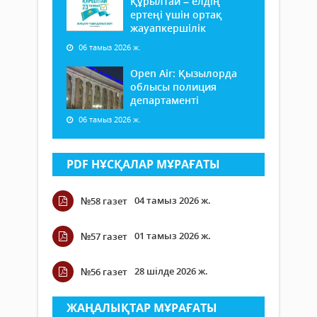
Құрылтай – елдің
ертеңі үшін ортақ
жауапкершілік
06 тамыз 2026 ж.
Open Air: Қызылорда
облысы полиция
департаменті
06 тамыз 2026 ж.
PDF НҰСҚАЛАР МҰРАҒАТЫ
04 тамыз 2026 ж.
№58 газет
01 тамыз 2026 ж.
№57 газет
28 шілде 2026 ж.
№56 газет
ЖАҢАЛЫҚТАР МҰРАҒАТЫ