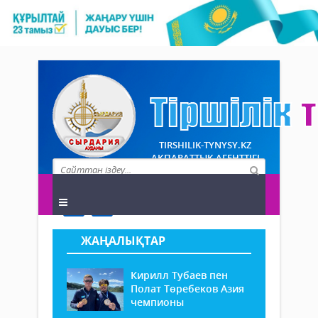
TIRSHILIK-TYNYSY.KZ
АҚПАРАТТЫҚ АГЕНТТІГІ
ЖАҢАЛЫҚТАР
Кирилл Тубаев пен
Полат Төребеков Азия
чемпионы