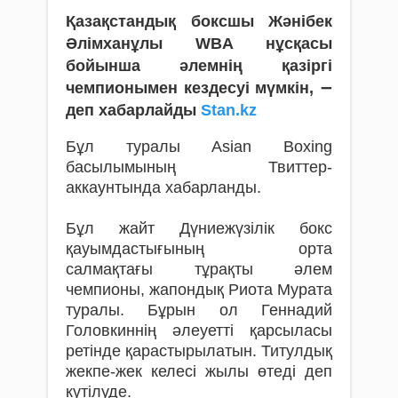
Қазақстандық боксшы Жәнібек
Әлімханұлы WBA нұсқасы
бойынша әлемнің қазіргі
–
чемпионымен кездесуі мүмкін,
деп хабарлайды
Stan.kz
Бұл туралы Asian Boxing
басылымының Твиттер-
аккаунтында хабарланды.
Бұл жайт Дүниежүзілік бокс
қауымдастығының орта
салмақтағы тұрақты әлем
чемпионы, жапондық Риота Мурата
туралы. Бұрын ол Геннадий
Головкиннің әлеуетті қарсыласы
ретінде қарастырылатын. Титулдық
жекпе-жек келесі жылы өтеді деп
күтілуде.