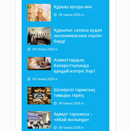
Құрыш қолды ана
08 тамыз 2026 ж.
Құрылыс саласы аудан
экономикасына серпін
берді
08 тамыз 2026 ж.
Азаматтардың
банкроттығында
қандай өзгеріс бар?
08 тамыз 2026 ж.
Шежірелі тарихтың
тамыры терең
08 тамыз 2026 ж.
Ақиқат таразысы –
«Абай жолында»
08 тамыз 2026 ж.