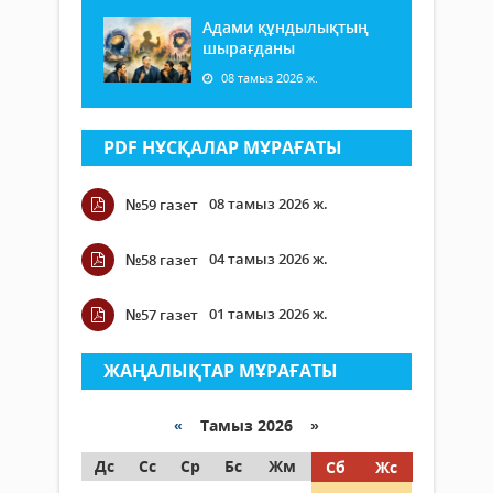
Адами құндылықтың
шырағданы
08 тамыз 2026 ж.
PDF НҰСҚАЛАР МҰРАҒАТЫ
08 тамыз 2026 ж.
№59 газет
04 тамыз 2026 ж.
№58 газет
01 тамыз 2026 ж.
№57 газет
ЖАҢАЛЫҚТАР МҰРАҒАТЫ
«
Тамыз 2026 »
Дс
Сс
Ср
Бс
Жм
Сб
Жс