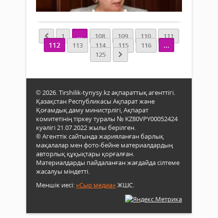
Көш
Толығырақ
депу
төра
сайл
жоб
байқ
басқ
қаты
...
1
108
109
110
111
бой
оны
112
...
113
114
115
116
сара
екеуі
125
кеңе
Арм
оты
Респ
өтті.
Орт
Жиы
шақ
© 2026. Tirshilik-tynysy.kz ақпараттық агенттігі.
бар
алта
Қазақстан Республикасы Ақпарат және
облы
-
Қоғамдық даму министрлігі, Ақпарат
мәде
ТМД
комитетінің тіркеу туралы № KZ80VPY00052424
архи
бай
куәлігі 21.07.2022 жылы берілген.
жән
мис
® Агенттік сайтында жарияланған барлық
құжа
құра
мақалалар мен фото-бейне материалдардың
бас
екеуі
авторлық құқықтары қорғалған.
бас
-
Материалдарды пайдаланған жағдайда сілтеме
Мир
жасалуы міндетті.
ТМД
Әбуо
Пар
Меншік иесі:
«Сыр медиа»
ЖШС.
осы
Асса
бағы
қолғ
алын