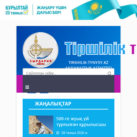
TIRSHILIK-TYNYSY.KZ
АҚПАРАТТЫҚ АГЕНТТІГІ
ЖАҢАЛЫҚТАР
500-ге жуық үй
тұрғызған құрылысшы
08 тамыз 2026 ж.