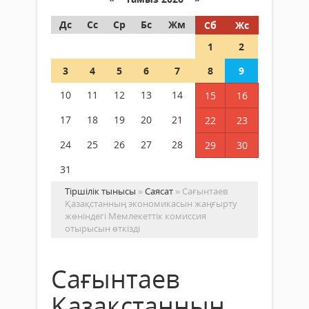
Дс
Сс
Ср
Бс
Жм
Сб
Жс
1
2
3
4
5
6
7
8
9
10
11
12
13
14
15
16
17
18
19
20
21
22
23
24
25
26
27
28
29
30
31
Тіршілік тынысы
»
Саясат
» Сағынтаев
Қазақстанның экономикасын жаңғырту
жөніндегі Мемлекеттік комиссия
отырысын өткізді
Сағынтаев
Қазақстанның