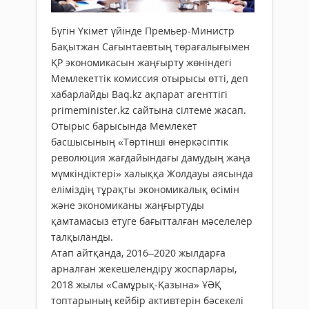
Бүгін Үкімет үйінде Премьер-Министр
Бақытжан Сағынтаевтың төрағалығымен
ҚР экономикасын жаңғырту жөніндегі
Мемлекеттік комиссия отырысы өтті, деп
хабарлайды Baq.kz ақпарат агенттігі
primeminister.kz сайтына сілтеме жасап.
Отырыс барысында Мемлекет
басшысының «Төртінші өнеркәсіптік
революция жағдайындағы дамудың жаңа
мүмкіндіктері» халыққа Жолдауы аясында
еліміздің тұрақты экономикалық өсімін
және экономиканы жаңғыртуды
қамтамасыз етуге бағытталған мәселелер
талқыланды.
Атап айтқанда, 2016–2020 жылдарға
арналған жекешелендіру жоспарлары,
2018 жылы «Самұрық-Қазына» ҰӘҚ
топтарының кейбір активтерін бәсекелі