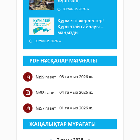
жүргізілді
09 тамыз 2026 ж.
Құрметті жерлестер!
Құрылтай сайлауы –
маңызды
09 тамыз 2026 ж.
PDF НҰСҚАЛАР МҰРАҒАТЫ
08 тамыз 2026 ж.
№59 газет
04 тамыз 2026 ж.
№58 газет
01 тамыз 2026 ж.
№57 газет
ЖАҢАЛЫҚТАР МҰРАҒАТЫ
«
Тамыз 2026 »