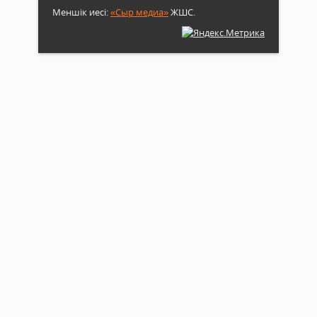
Меншік иесі:
«Сыр медиа»
ЖШС.