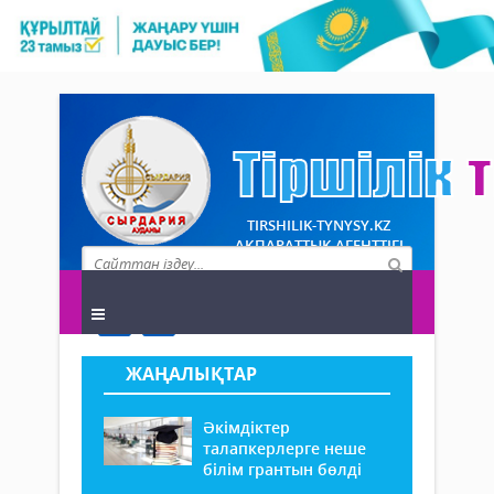
TIRSHILIK-TYNYSY.KZ
АҚПАРАТТЫҚ АГЕНТТІГІ
ЖАҢАЛЫҚТАР
Әкімдіктер
талапкерлерге неше
білім грантын бөлді