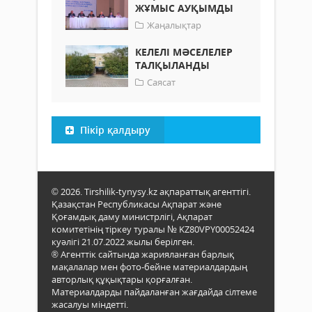
ЖҰМЫС АУҚЫМДЫ
Жаңалықтар
КЕЛЕЛІ МӘСЕЛЕЛЕР
ТАЛҚЫЛАНДЫ
Саясат
Пікір қалдыру
© 2026. Tirshilik-tynysy.kz ақпараттық агенттігі.
Қазақстан Республикасы Ақпарат және
Қоғамдық даму министрлігі, Ақпарат
комитетінің тіркеу туралы № KZ80VPY00052424
куәлігі 21.07.2022 жылы берілген.
® Агенттік сайтында жарияланған барлық
мақалалар мен фото-бейне материалдардың
авторлық құқықтары қорғалған.
Материалдарды пайдаланған жағдайда сілтеме
жасалуы міндетті.