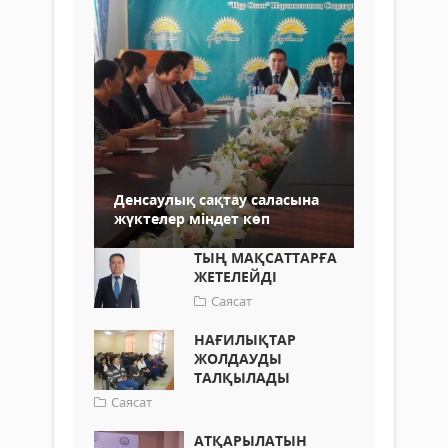
Денсаулық сақтау саласына
жүктелер міндет көп
ТЫҢ МАҚСАТТАРҒА
ЖЕТЕЛЕЙДІ
Саясат
НАҒИЛЫҚТАР
ЖОЛДАУДЫ
ТАЛҚЫЛАДЫ
Саясат
АТҚАРЫЛАТЫН