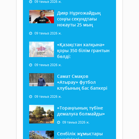
09 тамыз 2026 ж.
Дияр Нұрғожайдың
соңғы секундтағы
нокауты 25 мың
09 тамыз 2026 ж.
«Қазақстан халқына»
қоры 350 білім грантын
бөлді:
09 тамыз 2026 ж.
Самат Смақов
«Атырау» футбол
клубының бас бапкері
09 тамыз 2026 ж.
«Тораңғының түбіне
демалуға болмайды»
09 тамыз 2026 ж.
Сенбілік жұмыстары