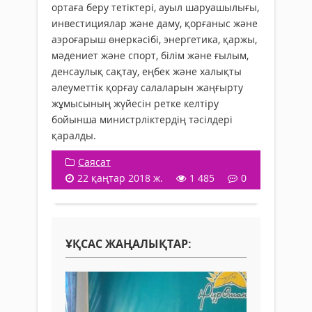
ортаға беру тетіктері, ауыл шаруашылығы,
инвестициялар және даму, қорғаныс және
аэроғарыш өнеркәсібі, энергетика, қаржы,
мәдениет және спорт, білім және ғылым,
денсаулық сақтау, еңбек және халықты
әлеуметтік қорғау салаларын жаңғырту
жұмысының жүйесін ретке келтіру
бойынша министрліктердің тәсілдері
қаралды.
Саясат
22 қаңтар 2018 ж.
1 485
0
ҰҚСАС ЖАҢАЛЫҚТАР: