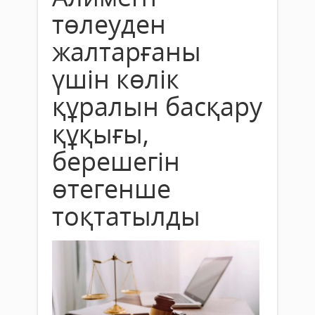
төлеуден
жалтарғаны
үшін көлік
құралын басқару
құқығы,
берешегін
өтегенше
тоқтатылды