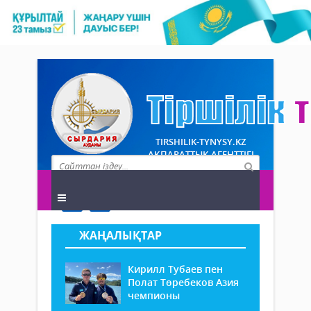
TIRSHILIK-TYNYSY.KZ
АҚПАРАТТЫҚ АГЕНТТІГІ
ЖАҢАЛЫҚТАР
Кирилл Тубаев пен
Полат Төребеков Азия
чемпионы