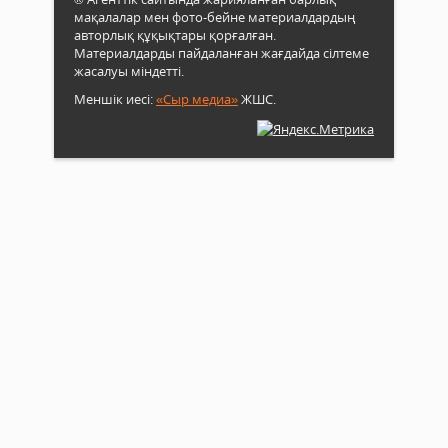
мақалалар мен фото-бейне материалдардың
авторлық құқықтары қорғалған.
Материалдарды пайдаланған жағдайда сілтеме
жасалуы міндетті.
Меншік иесі:
«Сыр медиа»
ЖШС.