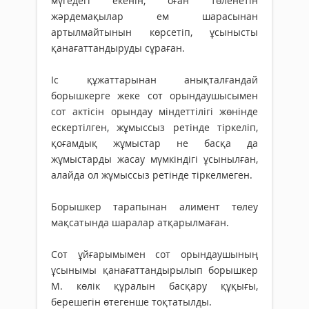
мүгедегі екенін, оған төленетін
жәрдемақылар ем шарасынан
артылмайтынын көрсетіп, ұсынысты
қанағаттандыруды сұраған.
Іс құжаттарынан анықталғандай
борышкерге жеке сот орындаушысымен
сот актісін орындау міндеттілігі жөнінде
ескертілген, жұмыссыз ретінде тіркеліп,
қоғамдық жұмыстар не басқа да
жұмыстарды жасау мүмкіндігі ұсынылған,
алайда ол жұмыссыз ретінде тіркелмеген.
Борышкер тарапынан алимент төлеу
мақсатында шаралар атқарылмаған.
Сот ұйғарымымен сот орындаушының
ұсынымы қанағаттандырылып борышкер
М. көлік құралын басқару құқығы,
берешегін өтегенше тоқтатылды.