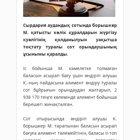
Сырдария аудандық сотында борышкер
М. қатысты көлік құралдарын жүргізу
куәлігінің қолданылуын уақытша
тоқтату туралы сот орындаушының
ұсынымы қаралды.
Іс бойынша М. кәмелетке толмаған
баласын асырап бағу үшін өндіріп алушы
К.-ның пайдасына алимент өндіру туралы
сот бұйрығын орындаудан жалтарып, 2
938 170 теңге көлемінде алимент бойынша
берешегі жинақталған.
Сот отырысында өндіріп алушы К.
борышкер М. тарапынан баласын асырап
бағуға алимент төлемейтінін, баласы ІІ-топ