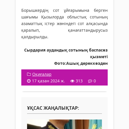
Борышкердің сот ұйғарымына берген
шағымы Қызылорда облыстық сотының
азаматтық істер жөніндегі сот алқасында
қаралып, қанағаттандырусыз
қалдырылды.
Сырдария аудандық сотының баспасөз
қызметі
Фото:Ашық дереккөзден
Оқиғалар
17 қазан 2024 ж.
313
0
ҰҚСАС ЖАҢАЛЫҚТАР: