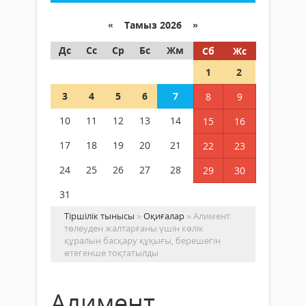
«
Тамыз 2026 »
Дс
Сс
Ср
Бс
Жм
Сб
Жс
1
2
3
4
5
6
7
8
9
10
11
12
13
14
15
16
17
18
19
20
21
22
23
24
25
26
27
28
29
30
31
Тіршілік тынысы
»
Оқиғалар
» Алимент
төлеуден жалтарғаны үшін көлік
құралын басқару құқығы, берешегін
өтегенше тоқтатылды
Алимент