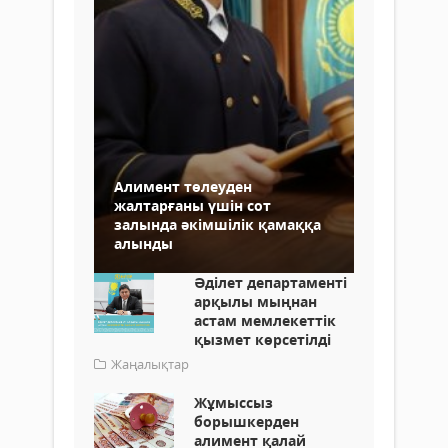
Алимент төлеуден
жалтарғаны үшін сот
залында әкімшілік қамаққа
алынды
Әділет департаменті
арқылы мыңнан
астам мемлекеттік
қызмет көрсетілді
Жаңалықтар
Жұмыссыз
борышкерден
алимент қалай