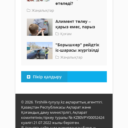
өтеледі?
Жаңалықтар
Алимент төлеу –
қарыз емес, парыз
Қоғам
"Борышкер" рейдтік
іс-шарасы жүргізілді
Жаңалықтар
Пікір қалдыру
© 2026. Tirshilik-tynysy.kz ақпараттық агенттігі.
Қазақстан Республикасы Ақпарат және
Қоғамдық даму министрлігі, Ақпарат
комитетінің тіркеу туралы № KZ80VPY00052424
куәлігі 21.07.2022 жылы берілген.
® Агенттік сайтында жарияланған барлық