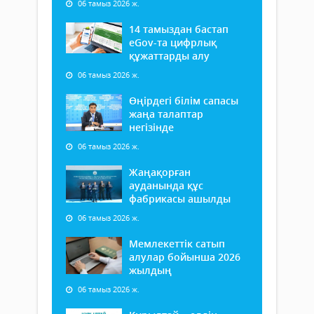
06 тамыз 2026 ж.
14 тамыздан бастап
еGov-та цифрлық
құжаттарды алу
06 тамыз 2026 ж.
Өңірдегі білім сапасы
жаңа талаптар
негізінде
06 тамыз 2026 ж.
Жаңақорған
ауданында құс
фабрикасы ашылды
06 тамыз 2026 ж.
Мемлекеттік сатып
алулар бойынша 2026
жылдың
06 тамыз 2026 ж.