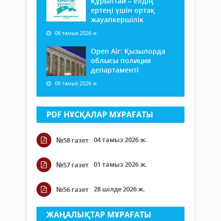
Құрылтай – елдің
ертеңі үшін ортақ
жауапкершілік
06 тамыз 2026 ж.
Open Air: Қызылорда
облысы полиция
департаменті
06 тамыз 2026 ж.
PDF НҰСҚАЛАР МҰРАҒАТЫ
04 тамыз 2026 ж.
№58 газет
01 тамыз 2026 ж.
№57 газет
28 шілде 2026 ж.
№56 газет
ЖАҢАЛЫҚТАР МҰРАҒАТЫ