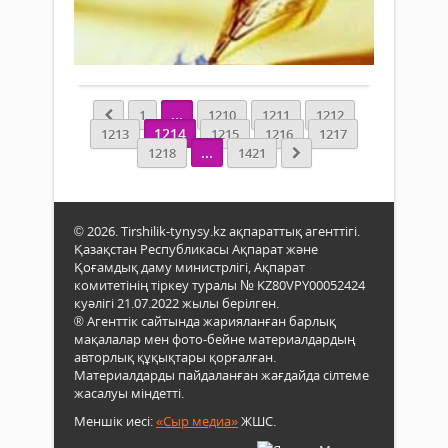
2 061
0
Толығырақ
...
1
1210
1211
1212
1214
1213
1215
1216
1217
...
1218
1421
© 2026. Tirshilik-tynysy.kz ақпараттық агенттігі.
Қазақстан Республикасы Ақпарат және
Қоғамдық даму министрлігі, Ақпарат
комитетінің тіркеу туралы № KZ80VPY00052424
куәлігі 21.07.2022 жылы берілген.
® Агенттік сайтында жарияланған барлық
мақалалар мен фото-бейне материалдардың
авторлық құқықтары қорғалған.
Материалдарды пайдаланған жағдайда сілтеме
жасалуы міндетті.
Меншік иесі:
«Сыр медиа»
ЖШС.