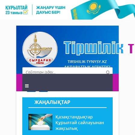
TIRSHILIK-TYNYSY.KZ
АҚПАРАТТЫҚ АГЕНТТІГІ
ЖАҢАЛЫҚТАР
Қазақстандықтар
Құрылтай сайлауынан
жақсылық