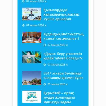
07 тамыз 2026 ж.
Қызылордада
халықаралық жастар
күніне арналған
07 тамыз 2026 ж.
Аудандық мәслихаттың
кезекті сессиясы өтті
07 тамыз 2026 ж.
«Дауыс беру учаскесін
қалай табуға болады?»
07 тамыз 2026 ж.
5547 әскери бөлімінде
«Алғашқы қызмет күні»
07 тамыз 2026 ж.
Құрылтай – ортақ
мүдде жолындағы
маңызды қадам