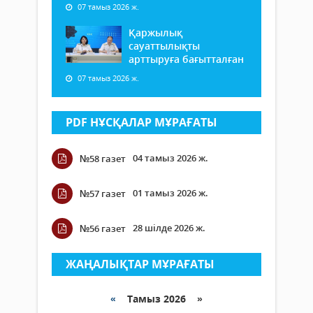
07 тамыз 2026 ж.
Қаржылық
сауаттылықты
арттыруға бағытталған
07 тамыз 2026 ж.
PDF НҰСҚАЛАР МҰРАҒАТЫ
04 тамыз 2026 ж.
№58 газет
01 тамыз 2026 ж.
№57 газет
28 шілде 2026 ж.
№56 газет
ЖАҢАЛЫҚТАР МҰРАҒАТЫ
«
Тамыз 2026 »