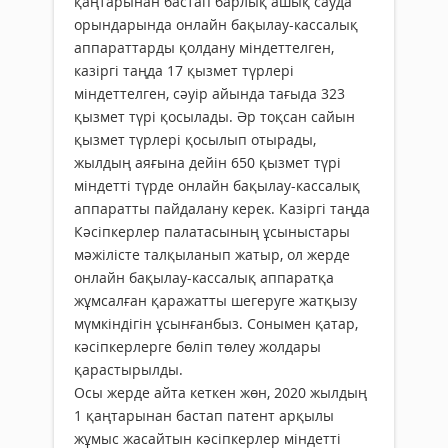
қаңтарынан бастап барлық ашық сауда
орындарында онлайн бақылау-кассалық
аппараттарды қолдану міндеттелген,
казіргі таңда 17 қызмет түрлері
міндеттелген, сәуір айында тағыда 323
қызмет түрі қосылады. Әр тоқсан сайын
қызмет түрлері қосылып отырады,
жылдың аяғына дейін 650 қызмет түрі
міндетті түрде онлайн бақылау-кассалық
аппаратты пайдалану керек. Казіргі таңда
Кәсіпкерлер палатасының ұсыныстары
мәжілісте талқыланып жатыр, ол жерде
онлайн бақылау-кассалық аппаратқа
жұмсалған қаражатты шегеруге жатқызу
мүмкіндігін ұсынғанбыз. Сонымен қатар,
кәсіпкерлерге бөліп төлеу жолдары
қарастырылды.
Осы жерде айта кеткен жөн, 2020 жылдың
1 қаңтарынан бастап патент арқылы
жұмыс жасайтын кәсіпкерлер міндетті