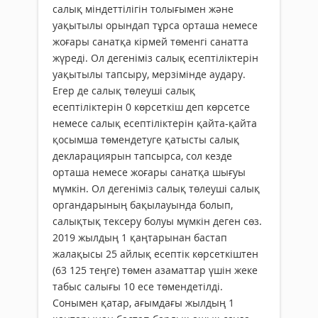
салық міндеттілігін толығымен және
уақытылы орындап тұрса орташа немесе
жоғары санатқа кірмей төменгі санатта
жүреді. Ол дегеніміз салық есептіліктерін
уақытылы тапсыру, мерзімінде аудару.
Егер де салық төлеуші салық
есептіліктерін 0 көрсеткіш деп көрсетсе
немесе салық есептіліктерін қайта-қайта
қосымша төмендетуге қатысты салық
декларациярын тапсырса, сол кезде
орташа немесе жоғары санатқа шығуы
мүмкін. Ол дегеніміз салық төлеуші салық
органдарының бақылауында болып,
салықтық тексеру болуы мүмкін деген сөз.
2019 жылдың 1 қаңтарынан бастап
жалақысы 25 айлық есептік көрсеткіштен
(63 125 теңге) төмен азаматтар үшін жеке
табыс салығы 10 есе төмендетілді.
Сонымен қатар, ағымдағы жылдың 1