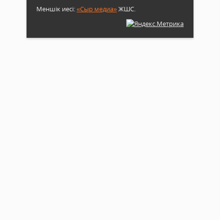
Меншік иесі:
«Сыр медиа»
ЖШС.