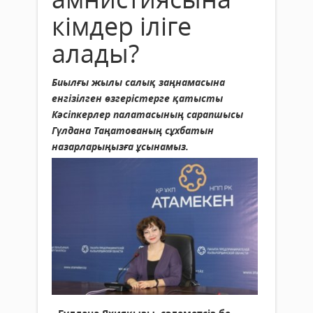
кімдер іліге
алады?
Биылғы жылы салық заңнамасына
енгізілген өзгерістерге қатысты
Кәсіпкерлер палатасының сарапшысы
Гүлдана Таңатованың сұхбатын
назарларыңызға ұсынамыз.