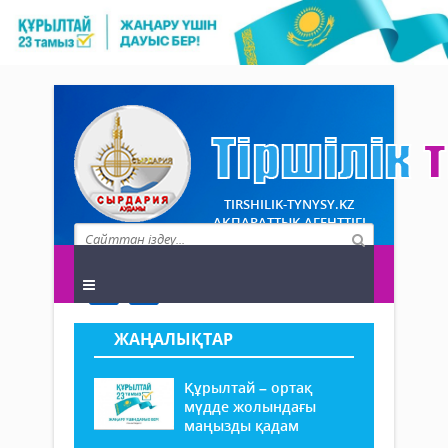
TIRSHILIK-TYNYSY.KZ
АҚПАРАТТЫҚ АГЕНТТІГІ
ЖАҢАЛЫҚТАР
Құрылтай – ортақ
мүдде жолындағы
маңызды қадам