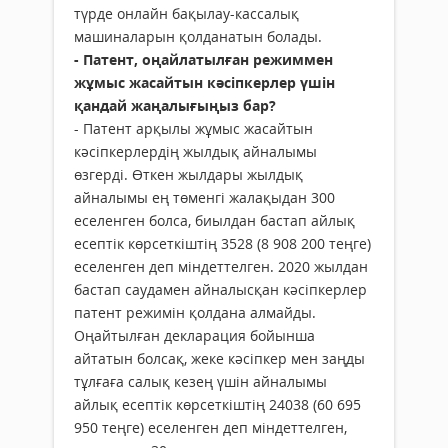
түрде онлайн бақылау-кассалық
машиналарын қолданатын болады.
- Патент, оңайлатылған режиммен
жұмыс жасайтын кәсіпкерлер үшін
қандай жаңалығыңыз бар?
- Патент арқылы жұмыс жасайтын
кәсіпкерлердің жылдық айналымы
өзгерді. Өткен жылдары жылдық
айналымы ең төменгі жалақыдан 300
еселенген болса, биылдан бастап айлық
есептік көрсеткіштің 3528 (8 908 200 теңге)
еселенген деп міндеттелген. 2020 жылдан
бастап саудамен айналысқан кәсіпкерлер
патент режимін қолдана алмайды.
Оңайтылған декларация бойынша
айтатын болсақ, жеке кәсіпкер мен заңды
тұлғаға салық кезең үшін айналымы
айлық есептік көрсеткіштің 24038 (60 695
950 теңге) еселенген деп міндеттелген,