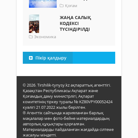
Қоғам
ЖАҢА САЛЫҚ
КОДЕКСІ
ТҮСІНДІРІЛДІ
Экономика
Пікір қалдыру
© 2026. Tirshilik-tynysy.kz ақпараттық агенттігі.
Қазақстан Республикасы Ақпарат және
Қоғамдық даму министрлігі, Ақпарат
комитетінің тіркеу туралы № KZ80VPY00052424
куәлігі 21.07.2022 жылы берілген.
® Агенттік сайтында жарияланған барлық
мақалалар мен фото-бейне материалдардың
авторлық құқықтары қорғалған.
Материалдарды пайдаланған жағдайда сілтеме
жасалуы міндетті.