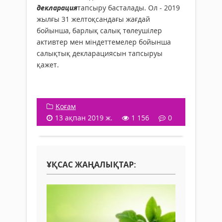
декларация
тапсыру басталады. Ол - 2019
жылғы 31 желтоқсандағы жағдай
бойынша, барлық салық төлеушілер
активтер мен міндеттемелер бойынша
салықтық декларациясын тапсыруы
қажет.
Қоғам
13 ақпан 2019 ж.
1 156
0
ҰҚСАС ЖАҢАЛЫҚТАР: