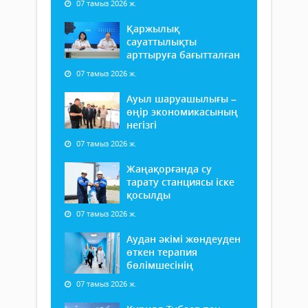
07 тамыз 2026 ж.
Қаржылық
сауаттылықты
арттыруға бағытталған
07 тамыз 2026 ж.
Ауыл шаруашылығы –
өңір экономикасының
негізгі
07 тамыз 2026 ж.
Жаңақорғанда су
тарату станциясы іске
қосылды
07 тамыз 2026 ж.
Аудан әкімі жөндеуден
өткен терапия
бөлімшесінің
07 тамыз 2026 ж.