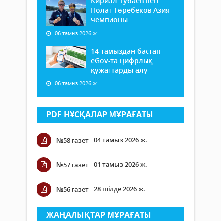
Кирилл Тубаев пен
Полат Төребеков Азия
чемпионы
06 тамыз 2026 ж.
14 тамыздан бастап
еGov-та цифрлық
құжаттарды алу
06 тамыз 2026 ж.
PDF НҰСҚАЛАР МҰРАҒАТЫ
04 тамыз 2026 ж.
№58 газет
01 тамыз 2026 ж.
№57 газет
28 шілде 2026 ж.
№56 газет
ЖАҢАЛЫҚТАР МҰРАҒАТЫ