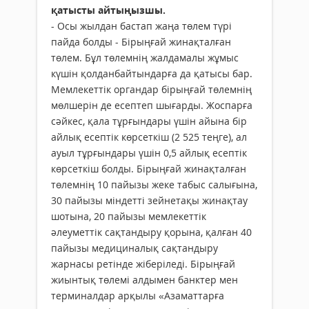
қатысты айтыңызшы.
- Осы жылдан бастап жаңа төлем түрі
пайда болды - Бірыңғай жинақталған
төлем. Бұл төлемнің жалдамалы жұмыс
күшін қолданбайтындарға да қатысы бар.
Мемлекеттік органдар бірыңғай төлемнің
мөлшерін де есептеп шығарды. Жоспарға
сәйкес, қала тұрғындары үшін айына бір
айлық есептік көрсеткіш (2 525 теңге), ал
ауыл тұрғындары үшін 0,5 айлық есептік
көрсеткіш болды. Бірыңғай жинақталған
төлемнің 10 пайызы жеке табыс салығына,
30 пайызы міндетті зейнетақы жинақтау
шотына, 20 пайызы мемлекеттік
әлеуметтік сақтандыру қорына, қалған 40
пайызы медициналық сақтандыру
жарнасы ретінде жіберіледі. Бірыңғай
жиынтық төлемі алдымен банктер мен
терминалдар арқылы «Азаматтарға