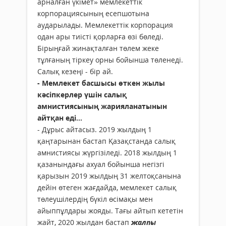
арналған үкімет» мемлекеттік
корпорациясының есепшотына
аударылады. Мемлекеттік корпорация
одан ары тиісті қорларға өзі бөледі.
Бірыңғай жинақталған төлем жеке
тұлғаның тіркеу орны бойынша төленеді.
Салық кезеңі - бір ай.
- Мемлекет басшысы өткен жылы
кәсіпкерлер үшін салық
амнистиясының жарияланатынын
айтқан еді...
- Дұрыс айтасыз. 2019 жылдың 1
қаңтарынан бастап Қазақстанда салық
амнистиясы жүргізіледі. 2018 жылдың 1
қазанындағы ахуал бойынша негізгі
қарызын 2019 жылдың 31 желтоқсанына
дейін өтеген жағдайда, мемлекет салық
төлеушілердің бүкіл өсімақы мен
айыппұлдары жояды. Тағы айтып кететін
жайт, 2020 жылдан бастап
жалпы