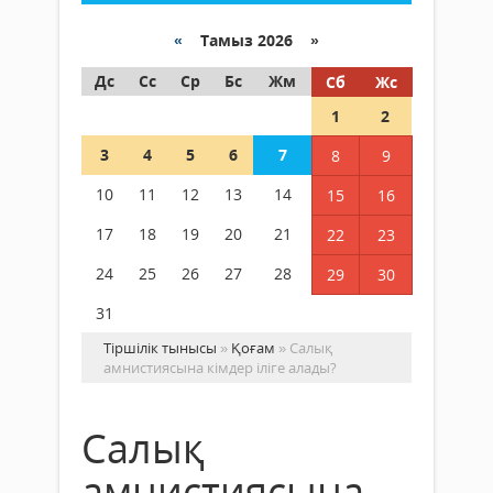
«
Тамыз 2026 »
Дс
Сс
Ср
Бс
Жм
Сб
Жс
1
2
3
4
5
6
7
8
9
10
11
12
13
14
15
16
17
18
19
20
21
22
23
24
25
26
27
28
29
30
31
Тіршілік тынысы
»
Қоғам
» Салық
амнистиясына кімдер іліге алады?
Салық
амнистиясына