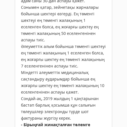
адам саны 30-дан аспауы қажет.
Сонымен қатар, зейнетақы жарналары
бойынша шектері өзгерді. Ең төменгі
шектеуі ең төменгі жалақының 1
еселенген болса, ең жоғарғы шектеу ең
төменгі жалақының 50 еселенгенінен
аспауы тиіс.
Әлеуметтік алым бойынша төменгі шектеуі
ең төменгі жалақының 1 еселенген болса,
ең жоғарғы шектеу ең төменгі жалақының
7 еселенгенінен аспауы тиіс.
Міндетті әлеуметтік медициналық
сақтандыру аударымдар бойынша ең
жоғарғы шектеу ең төменгі жалақының 10
еселенгенінен аспауы қажет.
Сондай-ақ, 2019 жылдың 1 қаңтарынан
бастап барлық қосымша құн салығын
төлеушілер электронды түрде шот
фактураны жүргізу керек.
- Бірыңғай жинақталған төлемге