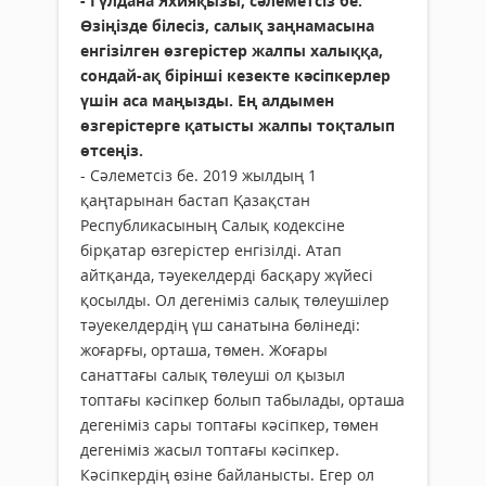
- Гүлдана Яхияқызы, сәлеметсіз бе.
Өзіңізде білесіз, салық заңнамасына
енгізілген өзгерістер жалпы халыққа,
сондай-ақ бірінші кезекте кәсіпкерлер
үшін аса маңызды. Ең алдымен
өзгерістерге қатысты жалпы тоқталып
өтсеңіз.
- Сәлеметсіз бе. 2019 жылдың 1
қаңтарынан бастап Қазақстан
Республикасының Салық кодексіне
бірқатар өзгерістер енгізілді. Атап
айтқанда, тәуекелдерді басқару жүйесі
қосылды. Ол дегеніміз салық төлеушілер
тәуекелдердің үш санатына бөлінеді:
жоғарғы, орташа, төмен. Жоғары
санаттағы салық төлеуші ол қызыл
топтағы кәсіпкер болып табылады, орташа
дегеніміз сары топтағы кәсіпкер, төмен
дегеніміз жасыл топтағы кәсіпкер.
Кәсіпкердің өзіне байланысты. Егер ол