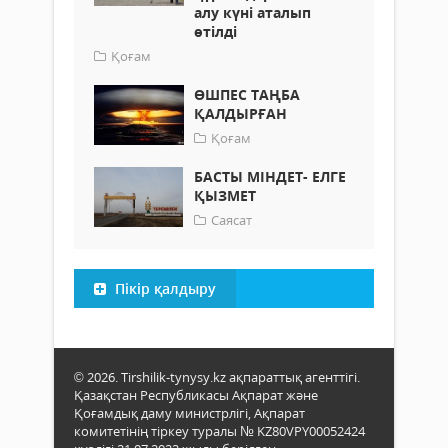
алу күні аталып
өтілді
Қоғам
ӨШПЕС ТАҢБА
ҚАЛДЫРҒАН
Қоғам
БАСТЫ МІНДЕТ- ЕЛГЕ
ҚЫЗМЕТ
Саясат
Пікір қалдыру
© 2026. Tirshilik-tynysy.kz ақпараттық агенттігі.
Қазақстан Республикасы Ақпарат және
Қоғамдық даму министрлігі, Ақпарат
комитетінің тіркеу туралы № KZ80VPY00052424