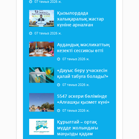
07 тамыз 2026 ж.
Қызылордада
халықаралық жастар
күніне арналған
07 тамыз 2026 ж.
Аудандық мәслихаттың
кезекті сессиясы өтті
07 тамыз 2026 ж.
«Дауыс беру учаскесін
қалай табуға болады?»
07 тамыз 2026 ж.
5547 әскери бөлімінде
«Алғашқы қызмет күні»
07 тамыз 2026 ж.
Құрылтай – ортақ
мүдде жолындағы
маңызды қадам