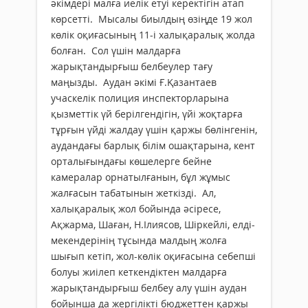
әкімдері малға иелік етуі керектігін атап
көрсетті. Мысалы биылдың өзіңде 19 жол
көлік оқиғасының 11-і халықаралық жолда
болған. Сол үшін малдарға
жарықтандырғыш белбеулер тағу
маңызды. Аудан әкімі Ғ.Қазантаев
учаскелік полиция инспекторларына
қызметтік үй берілгендігін, үйі жоқтарға
тұрғын үйді жалдау үшін қаржы бөлінгенін,
аудандағы барлық білім ошақтарына, кент
орталығындағы көшелерге бейне
камералар орнатылғанын, бұл жұмыс
жалғасын табатынын жеткізді. Ал,
халықаралық жол бойында әсіресе,
Ақжарма, Шаған, Н.Ілиясов, Шіркейлі, елді-
мекендерінің тұсында малдың жолға
шығып кетіп, жол-көлік оқиғасына себепші
болуы жиілеп кеткендіктен малдарға
жарықтандырғыш белбеу алу үшін аудан
бойынша да жергілікті бюджеттен қаржы