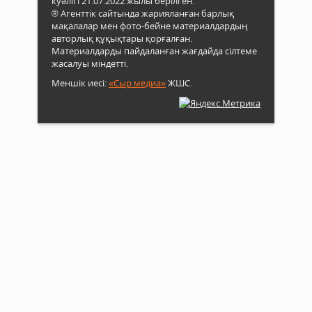
куәлігі 21.07.2022 жылы берілген.
® Агенттік сайтында жарияланған барлық
мақалалар мен фото-бейне материалдардың
авторлық құқықтары қорғалған.
Материалдарды пайдаланған жағдайда сілтеме
жасалуы міндетті.
Меншік иесі:
«Сыр медиа»
ЖШС.