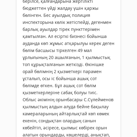
берілсе, қалғандарына жергілікті
бюджеттен үйді жалдау үшін қаржы
бөлінген. Бес ауылдық полиция
инспекторына көлік жетіспейді, дегенмен
барлық ауылдар тірек пункттерімен
қамтылған. Ал есірткі бизнесі бойынша
ауданда көп жұмыс атқарылуы керек деген
бөлім басшысы тіркелген 49 мал
ұрлығының 20 ашылғанын, 1 қылмыстық
топ құрықталғанын жеткізді. Өкінішке
орай бөлімнің 2 қызметкері парамен
ұсталып, осы іс бойынша ашық сот
бөлімде өткен. Бұл ашық сот бөлім
қызметкерлеріне сабақ болуы тиіс.
Облыс әкімінің орынбасары С.Сүлейменов
қылмыстың алдын алуда бейне бақылау
камераларының айтарлықтай көп көмек
екенін, сондықтан олардың санын
көбейтіп, әсіресе, қылмыс көбірек орын
алатын орындарды, көшелерді, анықтап,