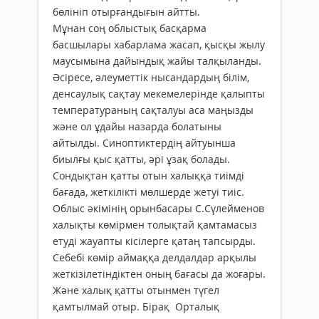
бөлініп отырғандығын айтты.
Мұнан соң облыстық басқарма
басшылары хабарлама жасап, қысқы жылу
маусымына дайындық жайы талқыланды.
Әсіресе, әлеуметтік нысандардың білім,
денсаулық сақтау мекемелерінде қалыпты
температураның сақталуы аса маңызды
және ол ұдайы назарда болатыны
айтылды. Синоптиктердің айтуынша
биылғы қыс қатты, әрі ұзақ болады.
Сондықтан қатты отын халыққа тиімді
бағада, жеткілікті мөлшерде жетуі тиіс.
Облыс әкімінің орынбасары С.Сүлейменов
халықты көмірмен толықтай қамтамасыз
етуді жауапты кісілерге қатаң тапсырды.
Себебі көмір аймаққа делдалдар арқылы
жеткізілетіндіктен оның бағасы да жоғары.
Және халық қатты отынмен түгел
қамтылмай отыр. Бірақ Орталық