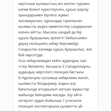
керісінше қылмыстың кез келген түрімен
қоғам болып күреспеуінен, құқық қорғау
орындарымен бірлесе жұмыс
жасамауынан, тұрғындар тарапынан
қылмысты ашуға көмектеспеу салдарынан
екенін айтты. Мысалы қандай да бір
құқық бұзушылық әрекетті байқасымен
дереу полицияға хабар берілмейді.
Сондықтан қоғамда құқық бұзушылық жиі
бой көрсетуде.
Осы хабарламадан кейін аудандық ішкі
істер бөлімінің басшысы Е.Сағидоллаұлы,
аудандық жергілікті полиция бастығы
Б.Нұрланұлы қосымша хабарлама жасап,
қылмысты болдырмау, алдын алу
бағытында атқарылып жатқан жұмыстар
жайында баяндама жасады. Бір айта
кетерлігі аудан бойынша 7 учаскелік
полиция инспекторына қызметтік үй