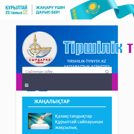
TIRSHILIK-TYNYSY.KZ
АҚПАРАТТЫҚ АГЕНТТІГІ
ЖАҢАЛЫҚТАР
Қазақстандықтар
Құрылтай сайлауынан
жақсылық