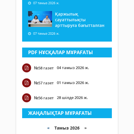
07 тамыз 2026 ж.
Қаржылық
сауаттылықты
арттыруға бағытталған
07 тамыз 2026 ж.
PDF НҰСҚАЛАР МҰРАҒАТЫ
04 тамыз 2026 ж.
№58 газет
01 тамыз 2026 ж.
№57 газет
28 шілде 2026 ж.
№56 газет
ЖАҢАЛЫҚТАР МҰРАҒАТЫ
«
Тамыз 2026 »