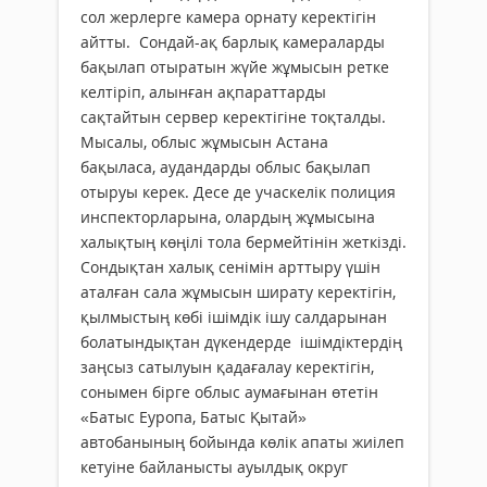
сол жерлерге камера орнату керектігін
айтты. Сондай-ақ барлық камераларды
бақылап отыратын жүйе жұмысын ретке
келтіріп, алынған ақпараттарды
сақтайтын сервер керектігіне тоқталды.
Мысалы, облыс жұмысын Астана
бақыласа, аудандарды облыс бақылап
оты­­руы керек. Десе де учаскелік полиция
инспекторларына, олардың жұмысына
халықтың көңілі тола бермейтінін жеткізді.
Сондықтан халық сенімін арттыру үшін
аталған сала жұмысын ширату керектігін,
қылмыстың көбі ішімдік ішу салдарынан
болатындықтан дүкендерде ішімдіктердің
заңсыз сатылуын қадағалау керектігін,
сонымен бірге облыс аумағынан өтетін
«Батыс Еуропа, Батыс Қытай»
автобанының бойында көлік апаты жиілеп
кетуіне байланысты ауылдық округ