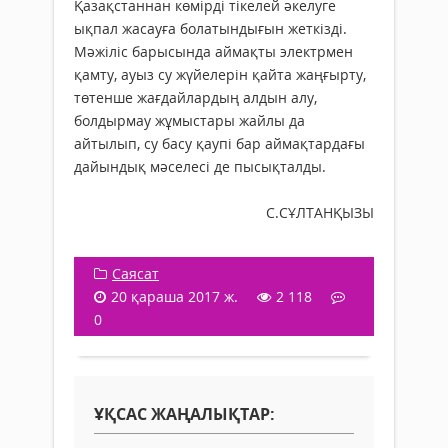
Қазақстаннан көмірді тікелей әкелуге
ықпал жасауға болатындығын жеткізді.
Мәжіліс барысында аймақты электрмен
қамту, ауыз су жүйелерін қайта жаңғырту,
төтенше жағдайлардың алдын алу,
болдырмау жұмыстары жайлы да
айтылып, су басу қаупі бар аймақтардағы
дайындық мәселесі де пысықталды.
С.СҰЛТАНҚЫЗЫ
Саясат
20 қараша 2017 ж.
2 118
0
ҰҚСАС ЖАҢАЛЫҚТАР: