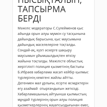
ТАПСЫРМА
БЕРДІ
Мәжіліс модераторы С.Сүлейменов қыс
айында орын алуы мүмкін су тасқынына
дайындық барысына, қыс маусымына
дайындық мәселелеріне тоқталды.
Сондай-ақ, күзгі әскерге шақыру
маусымын ұйымшылдықпен өткізу
жайына тоқталды. Мәжілісте облыстық
жерігілікті полиция қызметінің бастығы
Б.Ибраев хабарлама жасап кейбір қылмыс
түрлерінің кемігені жайлы айтты.
Дегенмен мал ұрлығы, есірткі өсімдіктерін
егу азаймай отырғандығын жеткізді.
Хабарламашының айтуынша қылмыстың
мұндай түрлерінің орын алуы полиция
қызметкерлерінің жауапсыздығынан емес,