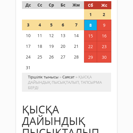
Дс
Сс
Ср
Бс
Жм
Сб
Жс
1
2
3
4
5
6
7
8
9
10
11
12
13
14
15
16
17
18
19
20
21
22
23
24
25
26
27
28
29
30
31
Тіршілік тынысы
»
Саясат
» ҚЫСҚА
ДАЙЫНДЫҚ ПЫСЫҚТАЛЫП, ТАПСЫРМА
БЕРДІ
ҚЫСҚА
ДАЙЫНДЫҚ
ПЫСЫҚТАЛЫП,