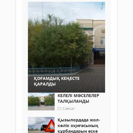
ҚОҒАМДЫҚ КЕҢЕСТЕ
ҚАРАЛДЫ
КЕЛЕЛІ МӘСЕЛЕЛЕР
ТАЛҚЫЛАНДЫ
Саясат
Қызылордада жол-
көлік оқиғасының
құрбандарын еске