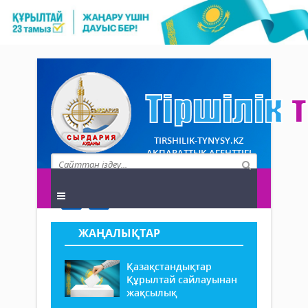
TIRSHILIK-TYNYSY.KZ
АҚПАРАТТЫҚ АГЕНТТІГІ
ЖАҢАЛЫҚТАР
Қазақстандықтар
Құрылтай сайлауынан
жақсылық