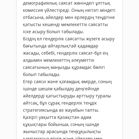
демографиялық саясат жөніндегі ұлттық
комиссия үйлестіреді. Оның негізгі міндеті
отбасына, әйелдер мен ерлердің теңдігіне
қатысты кешенді мемлекеттік саясатты
іске асыру болып табылады.
Біздің ел гендерлік саясатты жүзеге асыру
бағытында айтарлықтай қадамдар
жасады, себебі, гендерлік саясат-бұл ең
алдымен мемлекеттің әлеуметтік
саясатының маңызды құрамдас бөлігі
болып табылады.
Егер саяси және қоғамдық өмірде, соның
ішінде шешім қабылдау деңгейінде
әйелдерді қатыстыруды арттыру туралы
айтсақ, бұл сұрақ гендерлік теңдік
стратегиясында өз жауабын тапты.
Қазіргі уақытта Қазақстан адам
құқықтары бойынша, соның ішінде
жыныстар арасында теңқұқылықты
қамтамасыз етуге және әйелдер мен