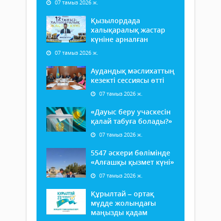
07 тамыз 2026 ж.
Қызылордада
халықаралық жастар
күніне арналған
07 тамыз 2026 ж.
Аудандық мәслихаттың
кезекті сессиясы өтті
07 тамыз 2026 ж.
«Дауыс беру учаскесін
қалай табуға болады?»
07 тамыз 2026 ж.
5547 әскери бөлімінде
«Алғашқы қызмет күні»
07 тамыз 2026 ж.
Құрылтай – ортақ
мүдде жолындағы
маңызды қадам