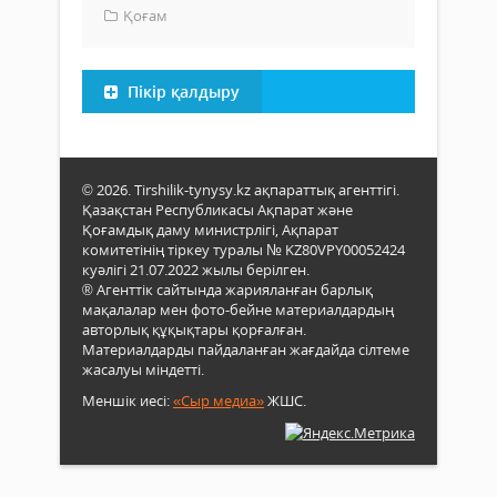
Қоғам
Пікір қалдыру
© 2026. Tirshilik-tynysy.kz ақпараттық агенттігі.
Қазақстан Республикасы Ақпарат және
Қоғамдық даму министрлігі, Ақпарат
комитетінің тіркеу туралы № KZ80VPY00052424
куәлігі 21.07.2022 жылы берілген.
® Агенттік сайтында жарияланған барлық
мақалалар мен фото-бейне материалдардың
авторлық құқықтары қорғалған.
Материалдарды пайдаланған жағдайда сілтеме
жасалуы міндетті.
Меншік иесі:
«Сыр медиа»
ЖШС.