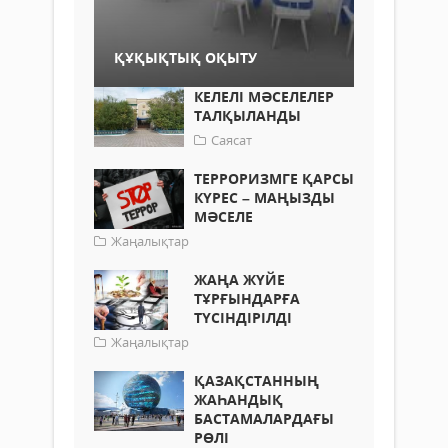
ҚҰҚЫҚТЫҚ ОҚЫТУ
КЕЛЕЛІ МӘСЕЛЕЛЕР
ТАЛҚЫЛАНДЫ
Саясат
ТЕРРОРИЗМГЕ ҚАРСЫ
КҮРЕС – МАҢЫЗДЫ
МӘСЕЛЕ
Жаңалықтар
ЖАҢА ЖҮЙЕ
ТҰРҒЫНДАРҒА
ТҮСІНДІРІЛДІ
Жаңалықтар
ҚАЗАҚСТАННЫҢ
ЖАҺАНДЫҚ
БАСТАМАЛАРДАҒЫ
РӨЛІ