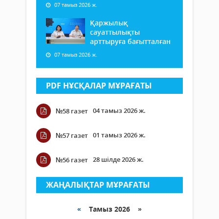
07 тамыз 2026 ж.
Қаржылық
сауаттылықты
арттыруға бағытталған
07 тамыз 2026 ж.
PDF НҰСҚАЛАР МҰРАҒАТЫ
04 тамыз 2026 ж.
№58 газет
01 тамыз 2026 ж.
№57 газет
28 шілде 2026 ж.
№56 газет
ЖАҢАЛЫҚТАР МҰРАҒАТЫ
«
Тамыз 2026 »