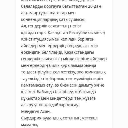
балаларды қорғауға бағытталған 20-дан
астам әртүрлі шарттар мен
конвенциялардың қатысушысы.
Ал, гендерлiк саясаттың негiзгi
қағидаттары Қазақстан Республикасының
Конституциясымен кепiлдiк берiлген
әйелдер мен ерлердiң тең құқығы мен
еркiндiгiн белгiлейдi. Қазақстандағы
гендерлiк саясаттың мiндеттерiне әйелдер
мен ерлердiң билiк құрылымдарында
теңдестiрiлуіне қол жеткiзу, экономикалық
тәуелсiздiктiң барлық тең мүмкiндiктерiн
қамтамасыз ету, өз бизнесiн дамыту және
қызмет бабында iлгерiлеу, отбасында
құқықтар мен мiндеттердi тең жүзеге
асыру үшiн жағдайлар жасау.
Меңдігүл Асан,
Сырдария аудандық сотының жетекші
маманы,