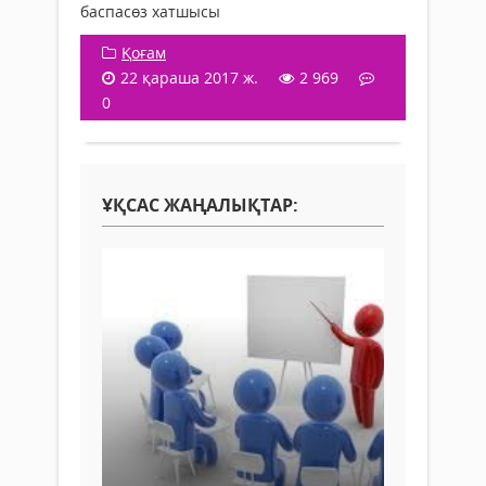
баспасөз хатшысы
Қоғам
22 қараша 2017 ж.
2 969
0
ҰҚСАС ЖАҢАЛЫҚТАР: