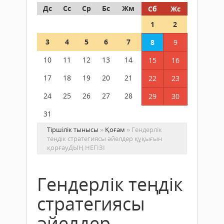
Дс
Сс
Ср
Бс
Жм
Сб
Жс
1
2
3
4
5
6
7
8
9
10
11
12
13
14
15
16
17
18
19
20
21
22
23
24
25
26
27
28
29
30
31
Тіршілік тынысы
»
Қоғам
» Гендерлік
теңдік стратегиясы әйелдер құқығын
қорғауДЫҢ НЕГІЗІ
Гендерлік теңдік
стратегиясы
әйелдер