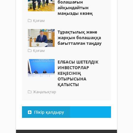
болашағын
айқындайтын
маңызды кезең
Қоғам
Тұрақтылық және
жарқын болашаққа
бағытталған таңдау
Қоғам
ЕЛБАСЫ ШЕТЕЛДІК
ИНВЕСТОРЛАР
КЕҢЕСІНІҢ
ОТЫРЫСЫНА
ҚАТЫСТЫ
Жаңалықтар
Пікір қалдыру