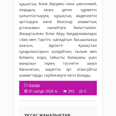
құқықтық білім берумен ғана шектелмей,
олардың заңға деген құрметін
қалыптастыруға, құқықтық мәдениетін
арттыруға және белсенді азаматтық
ұстанымын нығайтуға бағытталған.
Жаңартылған білім беру бағдарламалары
«Заң мен Тәртіп» қағидатын басшылыққа
алатын, Әділетті Қазақстан
құндылықтарын қолдайтын, ғылым мен
білімнің елдің табысты болашағы үшін
маңызын терең түсінетін заңға
бағынатын, жауапты әрі отансүйгіш
азаматтарды тәрбиелеуге негіз болады.
Қоғам
01 шілде 2026 ж.
202
0
ҰҚСАС ЖАҢАЛЫҚТАР: