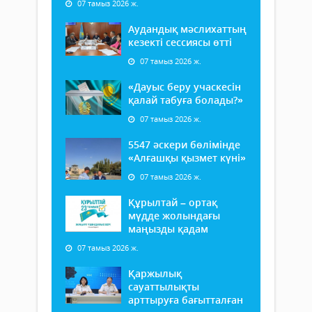
07 тамыз 2026 ж.
Аудандық мәслихаттың
кезекті сессиясы өтті
07 тамыз 2026 ж.
«Дауыс беру учаскесін
қалай табуға болады?»
07 тамыз 2026 ж.
5547 әскери бөлімінде
«Алғашқы қызмет күні»
07 тамыз 2026 ж.
Құрылтай – ортақ
мүдде жолындағы
маңызды қадам
07 тамыз 2026 ж.
Қаржылық
сауаттылықты
арттыруға бағытталған