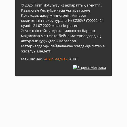
© 2026. Tirshilik-tynysy.kz ақпараттық агенттігі.
Қазақстан Республикасы Ақпарат және
Қоғамдық даму министрлігі, Ақпарат
комитетінің тіркеу туралы № KZ80VPY00052424
куәлігі 21.07.2022 жылы берілген.
® Агенттік сайтында жарияланған барлық
мақалалар мен фото-бейне материалдардың
авторлық құқықтары қорғалған.
Материалдарды пайдаланған жағдайда сілтеме
жасалуы міндетті.
Меншік иесі:
«Сыр медиа»
ЖШС.