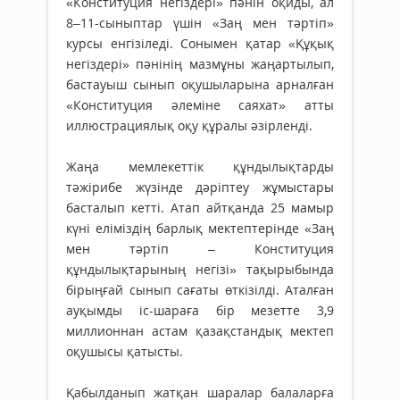
«Конституция негіздері» пәнін оқиды, ал
8–11-сыныптар үшін «Заң мен тәртіп»
курсы енгізіледі. Сонымен қатар «Құқық
негіздері» пәнінің мазмұны жаңартылып,
бастауыш сынып оқушыларына арналған
«Конституция әлеміне саяхат» атты
иллюстрациялық оқу құралы әзірленді.
Жаңа мемлекеттік құндылықтарды
тәжірибе жүзінде дәріптеу жұмыстары
басталып кетті. Атап айтқанда 25 мамыр
күні еліміздің барлық мектептерінде «Заң
мен тәртіп – Конституция
құндылықтарының негізі» тақырыбында
бірыңғай сынып сағаты өткізілді. Аталған
ауқымды іс-шараға бір мезетте 3,9
миллионнан астам қазақстандық мектеп
оқушысы қатысты.
Қабылданып жатқан шаралар балаларға