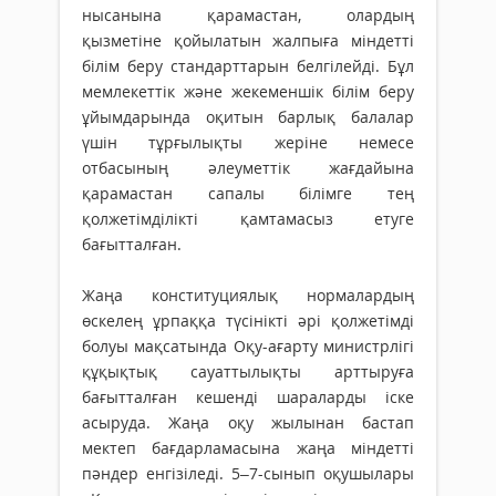
нысанына қарамастан, олардың
қызметіне қойылатын жалпыға міндетті
білім беру стандарттарын белгілейді. Бұл
мемлекеттік және жекеменшік білім беру
ұйымдарында оқитын барлық балалар
үшін тұрғылықты жеріне немесе
отбасының әлеуметтік жағдайына
қарамастан сапалы білімге тең
қолжетімділікті қамтамасыз етуге
бағытталған.
Жаңа конституциялық нормалардың
өскелең ұрпаққа түсінікті әрі қолжетімді
болуы мақсатында Оқу-ағарту министрлігі
құқықтық сауаттылықты арттыруға
бағытталған кешенді шараларды іске
асыруда. Жаңа оқу жылынан бастап
мектеп бағдарламасына жаңа міндетті
пәндер енгізіледі. 5–7-сынып оқушылары