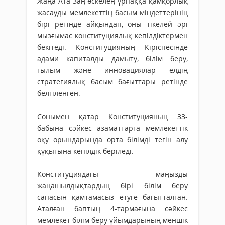
Жаңа Ата Заң өскелең ұрпаққа қамқорлық
жасауды мемлекеттің басым міндеттерінің
бірі ретінде айқындап, оны тікелей әрі
мызғымас конституциялық кепілдіктермен
бекітеді. Конституцияның Кіріспесінде
адами капиталды дамыту, білім беру,
ғылым және инновациялар елдің
стратегиялық басым бағыттары ретінде
белгіленген.
Сонымен қатар Конституцияның 33-
бабына сәйкес азаматтарға мемлекеттік
оқу орындарында орта білімді тегін алу
құқығына кепілдік беріледі.
Конституциядағы маңызды
жаңашылдықтардың бірі білім беру
сапасын қамтамасыз етуге бағытталған.
Аталған баптың 4-тармағына сәйкес
мемлекет білім беру ұйымдарының меншік