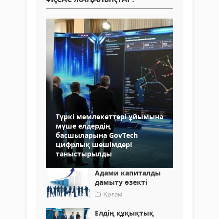
Түркі мемлекеттері ұйымына
мүше елдердің
басшыларына GovТeсh
цифрлық шешімдері
таныстырылды
Адами капиталды
дамыту өзекті
Қоғам
Елдің құқықтық