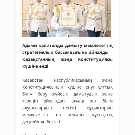
Адами капиталды дамыту мемлекеттің
стратегиялық басымдығына айналды –
Қазақстанның жаңа Конституциясы
күшіне енді
Қазақстан Республикасының жаңа
Конституциясының күшіне енуі ұлттық
білім беру жүйесін дамытудың жаңа
кезеңін айқындап, алғаш рет білім
алушылардың негізгі құқықтарын
мемлекеттің ең жоғары құқықтық
деңгейінде бекітті.