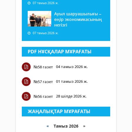
07 тамыз 2026 ж.
Ауыл шаруашылығы –
өңір экономикасының
негізгі
07 тамыз 2026 ж.
PDF НҰСҚАЛАР МҰРАҒАТЫ
04 тамыз 2026 ж.
№58 газет
01 тамыз 2026 ж.
№57 газет
28 шілде 2026 ж.
№56 газет
ЖАҢАЛЫҚТАР МҰРАҒАТЫ
«
Тамыз 2026 »