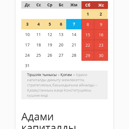
Дс
Сс
Ср
Бс
Жм
Сб
Жс
1
2
3
4
5
6
7
8
9
10
11
12
13
14
15
16
17
18
19
20
21
22
23
24
25
26
27
28
29
30
31
Тіршілік тынысы
»
Қоғам
» Адами
капиталды дамыту мемлекеттің
стратегиялық басымдығына айналды –
Қазақстанның жаңа Конституциясы
күшіне енді
Адами
капиталды