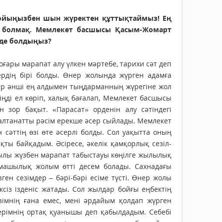
ойы­ңызбен шын жүректен құт­тықтаймыз! Ең
де болмақ. Мемлекет басшысы Қасым-Жомарт
де бол­дыңыз?
ғары марапат алу үлкен мәртебе, тарихи сәт деп
ердің бірі болды. Өнер жолында жүрген адамға
ір әнші ең алдымен тыңдарманның жүрегіне жол
ді ел көріп, халық бағалап, Мемлекет басшысы
 зор бақыт. «Парасат» орденін алу сәтіндегі
алтанатты рәсім ерекше әсер сыйлады. Мемлекет
сәттің өзі өте әсерлі болды. Сол уақытта оның
ы байқадым. Әсіресе, әкелік қамқорлық сезіл­
жылы жүзбен марапат табыстауы көңілге жылылық
рмашылық жолым өтті десем болады. Сахнадағы
ген сезімдер – бәрі-бәрі есіме түсті. Өнер жолы
іксіз ізденіс жатады. Сол жылдар бойғы еңбектің
імнің ғана емес, мені әрдайым қолдап жүрген
ерімнің ортақ қуанышы деп қабылдадым. Себебі