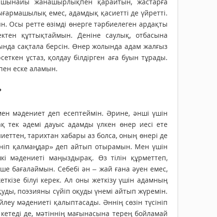
е шынайы жанашырлықпен қарайтын, жастарға
ығармашылық емес, адамдық қасиетті де үйретті.
. Осы ретте өзімді өнерге тәрбиелеген ардақты
тен құттықтаймын. Деніне саулық, отбасына
дында сақтала берсін. Өнер жолында адам жалғыз
еткен ұстаз, қолдау білдірген аға буын тұрады.
пен еске аламын.
?
 мен мәдениет деп есептеймін. Әрине, әнші үшін
қ тек әдемі дауыс адамды үлкен өнер иесі ете
иеттен, тарихтан хабары аз болса, оның өнері де
еніп қалмаңдар» деп айтып отырамын. Мен үшін
і мәдениеті маңыздырақ. Өз тілін құрметтеп,
ше бағалаймын. Себебі ән – жай ғана әуен емес,
ткізе білуі керек. Ал оны жеткізу үшін адамның
оқуды, поэзияны сүйіп оқуды үнемі айтып жүремін.
йлеу мәдениеті қалыптасады. Әннің сөзін түсініп
 кетеді де, мәтіннің мағынасына терең бойламай