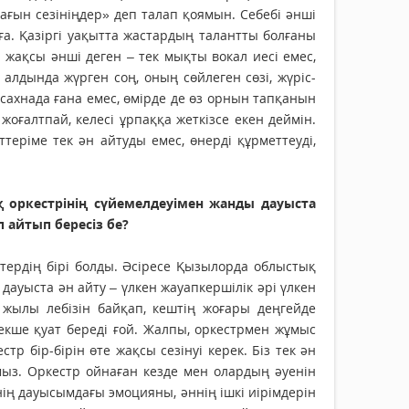
ағын сезініңдер» деп талап қоямын. Себебі әнші
ға. Қазіргі уақытта жастардың талантты болғаны
н жақсы әнші деген – тек мықты вокал иесі емес,
 алдында жүрген соң, оның сөйлеген сөзі, жүріс-
ң сахнада ғана емес, өмірде де өз орнын тапқанын
 жоғалтпай, келесі ұрпаққа жеткізсе екен деймін.
теріме тек ән айтуды емес, өнерді құрметтеуді,
ркес­трі­нің сүйе­мелдеуімен жанды дауыста
 айтып бересіз бе?
тердің бірі болды. Әсіресе Қызылорда облыстық
уыста ән айту – үлкен жауапкершілік әрі үлкен
 жылы лебізін байқап, кештің жоғары деңгейде
кше қуат береді ғой. Жалпы, оркестрмен жұмыс
тр бір-бірін өте жақсы сезінуі керек. Біз тек ән
мыз. Оркестр ойнаған кезде мен олардың әуенін
ің дауысымдағы эмоцияны, әннің ішкі иірімдерін