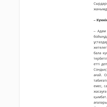
Сырдари
жанымды
– Күнні
– Адам
бойыңда
ұстазд
жетелег
бала кү
тербеті
етті д
Сондықт
ағай. О
табиғат
емес, с
жасауға
қымбат
ағалары