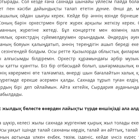
 отырады. Сол кезде ғана сахнада шынайы үйлесім пайда бол
ет пен кәсіби дайындықты талап ететін дүние. Әнші де, му
шылық ойдан шығуы керек. Кейде бір әннің өзінде бірнеше т
 Соның бәрін оркестрмен бірге жүрек арқылы жеткізу керек
манның жүрегіне жетеді. Бұл концертте мен өзімнің хал
ялық оркестрдің сүйемелдеуімен орындадым. Әндердің әуені
ның бояуын қалыңдатып, әннің тереңдігін ашып береді екен
 сезінгендей болдым. Осы ретте Қызылорда облыстық филарм
алғысымды білдіремін. Оркестр құрамындағы әрбір музыкант
ы қатты қуантты. Біз бір отбасыдай болып, шығармашылық кеш
нің көрермені өте талғампаз, өнерді шын бағалайтын халық қ
жүрегімде ерекше әсермен қалды. Сахнада тұрып туған елді
ардың бірі деп ойлаймын. Айта кетейік, Сырдария ауданынд
қабылдады.
с жылдық белесте өнерден лайықты түрде еншіңізді ала алд
а шүкір, келесі жылы сахнада жүргеніме қырық жыл толады екен
 Осы уақыт ішінде талай сахнаны көрдік, талай ән айттық, тал
ның артында үлкен еңбек, төзім, ізденіс, кейде үнсіз күре