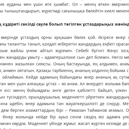
я ауданы мен үшін өте қымбат. Ол – менің өткен өмірімнің
 тыныштандырып, жүрегімді сағынышқа бөлейтін киелі мекені
ң кұдіреті секілді сәуле болып төгілген ұстаздарыңыз жөнінд
 өмірінде ұстаздың орны әрқашан бөлек қой. Әсіресе өнер 
ғы талантты танып, қолдап жіберетін жандардың еңбегі ораса
арым жайлы үнемі айтып жүремін. Себебі бүгінгі Жеңіс Ыс
ен жандарды ұмыту – адамгершілікке сын деп білемін. Негізі ме
німнен жазылған сияқты. Оның бастауында, ең алдымен, анам
п, әнмен оятатын. Қазақы тәрбиенің, ананың әлдиінің бойыма с
еп ойлаймын. Кейде адамның бойындағы өнер ананың ақ сүті
ан мен үшін алғашқы ұстаз – өз анам. Ал өнердегі жолыма ба
л кісі менің бойымдағы әнге деген қабілетті байқап, үлкен
ын түсін­діріп, орындаушылық мәдениетті үйрет­кен жандардың 
ахна әдебін, өнер адамына тән жауапкершілікті де сіңірді. М
 дем берген азаматтардың бірі – Рамазан Тайманов ағамыз. О
. Өнер жолында кейде бір ауыз сенім сөздің өзі адамға үл
мнан көрдім. Мәдениет үйінде жұмыс жасап жүрген кезімде де