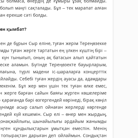
сы болмаса, өнердің де ғұмыры ұзақ болмайды.
 болып мәңгі сақталады. Бұл – тек марапат алған
ған ерекше сәті болды.
імен қымбат?
ен де бұрын Сыр еліне, туған жерім Тереңөзекке
амды туған жерге тартатын ең үлкен күштің бірі –
е күн тынығып, оның ақ батасын алып қайтатын
еске аламын. Бүгінде Тереңөзекте бауырларым,
ағына, түрлі мәдени іс-шараларға концерттік
лайды. Себебі туған жердің ауасы да, адамдары
екенім. Бұл жер мен үшін тек туған өлке емес,
н жерге барған са­йын баяғы жүрген көшелеріме
 қарағанда бәрі өзгергендей көрінеді, бірақ көңіл
 күнімде асыр салып ойнаған жерлерді көргенде
гендей күй кешемін. Сыр елі – өнер мен жырдың,
гі, қонақжайлығы, шынайылығы әрдайым жанымды
іңген құндылықтарын ұмытқан емеспін. Менің
н топырақтан дарыған деп ойлаймын. Сондықтан