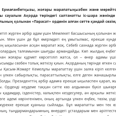
 Ермағанбетқызы, жоғары марапа­тыңызбен және ме­рей­т
ы сауалым Ақорда төріндегі салтанатты іс-шара жөнін
лының қолынан «Парасат» орденін алған сәтте қандай сезім
 етіп жүрген әрбір адам үшін Мемлекет басшысының қолынан жо
ын. Мен үшін де бұл өмірімдегі ең ұмытылмас, ерекше күнд
ң ықыласынан асқан марапат жоқ. Себебі сахнада жүрген әрб
 олардың талғамынан шығуды армандайды. Көп жылдық еңбегің
нан жоғары құрмет көрсетіліп жатса, ол – өнер адамы үшін
сымды сөзбен толық жеткізу қиын. Ақорданың төрінде өткен с
 Қасым-Жомарт Кемелұлы марапаттау үшін залға кіріп келген 
 үлкен сабырлықты, парасаттылықты, елге деген жанашырлықт
болды. Президенттің әрбір адамға ерекше ықыласпен қарап, 
ы. Орденді кеудеме таққан сәтте көз алдымнан бүкіл шыға
 қадамдар, ізденістер, халықпен кездесулер, ән арқылы жеткіз
зге әдемі көрінгенімен, оның артында үлкен еңбек, төзім, үзд
 жүрекке ерекше қуаныш сыйлады. Бұл марапатты мен тек өз
ның, тыңдармандарымның, өнердегі ұстаздарым мен әріптест