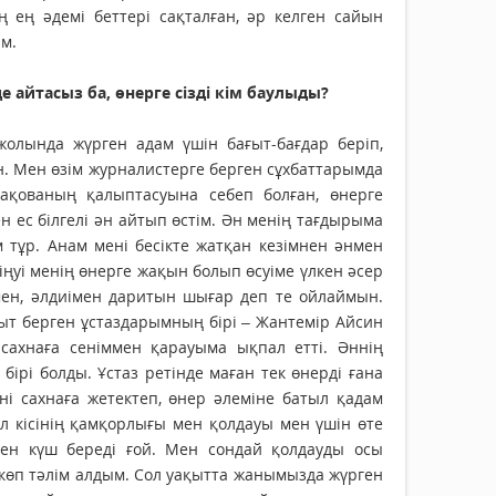
 ең әдемі беттері сақталған, әр келген сайын
м.
е айтасыз ба, өнерге сізді кім баулыды?
жолында жүрген адам үшін бағыт-бағдар беріп,
н. Мен өзім журналистерге берген сұхбаттарымда
қақованың қалыптасуына себеп болған, өнерге
н ес білгелі ән айтып өстім. Ән менің тағдырыма
 тұр. Анам мені бесікте жатқан кезімнен әнмен
іңуі менің өнерге жақын болып өсуіме үлкен әсер
мен, әлдиімен даритын шығар деп те ойлаймын.
ғыт берген ұстаздарымның бірі – Жантемір Айсин
 сахнаға сеніммен қарауыма ықпал етті. Әннің
бірі болды. Ұстаз ретінде маған тек өнерді ғана
ені сахнаға жетектеп, өнер әлеміне батыл қадам
л кісінің қамқорлығы мен қолдауы мен үшін өте
кен күш береді ғой. Мен сондай қолдауды осы
 көп тәлім алдым. Сол уақытта жанымызда жүрген