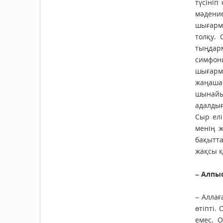
түсініп
мәдени
шығарма
толқу.
тыңдар
симфони
шығарма
жаңаша
шынайы 
адалдығ
Сыр елі
менің 
бақытт
жақсы 
– Алпы
– Аллағ
өтіпті.
емес. О