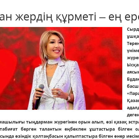
ан жердің құрметі – ең е
Сырд
ұшқа
Тере
үнім
жүре
Ысқа
аясы
Бұд
басш
«Па
Қаза
ада
дег
ашылығы тыңдарман жүрегінен орын алып, өзі қазақ эст
 табиғат берген талантын еңбекпен ұштастыра білген о
сында өзіндік қолтаңбасын қалыптастыра білген өнер иесіме