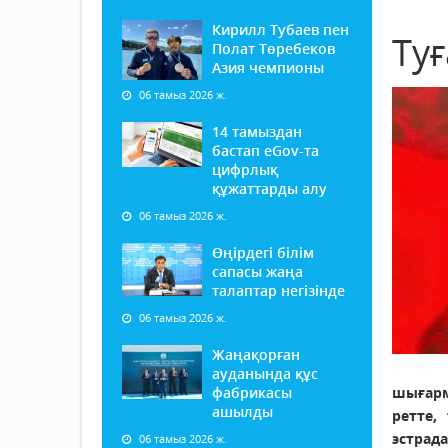
Кирилл Тубаев пен
Туғ
Полат Төребеков
Азия чемпионы
06 тамыз 2026 ж.
14 тамыздан
бастап еGov-та
цифрлық
құжаттарды алу
06 тамыз 2026 ж.
Өңірдегі білім
сапасы жаңа
талаптар негізінде
06 тамыз 2026 ж.
Жаңақорған
ауданында құс
фабрикасы
шығарм
ашылды
ретте,
эстрада
06 тамыз 2026 ж.