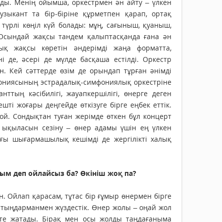
ады. Менің ойымша, оркестрмен ән айту – үлкен
зыкант та бір-біріне құрметпен қарап, ортақ
үрлі көңіл күй болады: мұң, сағыныш, қуаныш,
. Осындай жақсы тандем қалыптасқанда ғана ән
ық жақсы көретін әндерімді жаңа форматта,
 де, әсері де мүлде басқаша естілді. Оркестр
. Кей сәттерде өзім де орындап тұрған әнімді
ониясының эстрадалық-симфониялық оркестріне
тың кәсібилігі, жауапкершілігі, өнерге деген
ті жоғары деңгейде өткізуге бірге еңбек еттік.
ой. Сондықтан туған жерімде өткен бұл концерт
ң ықыласын сезіну – өнер адамы үшін ең үлкен
ағы шығармашылық кешімді де жергілікті халық
ым деп ойлайсыз ба? Өкініш жоқ па?
. Ойлап қарасам, тұтас бір ғұмыр өнермен бірге
ай тыңдарманмен жүздестік. Өнер жолы – оңай жол
с те жатады. Бірақ мен осы жолды таңдағаныма