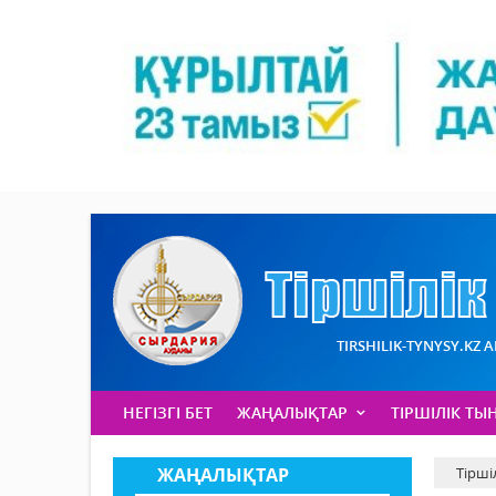
TIRSHILIK-TYNYSY.KZ 
НЕГІЗГІ БЕТ
ЖАҢАЛЫҚТАР
ТІРШІЛІК ТЫ
ЖАҢАЛЫҚТАР
Тірші