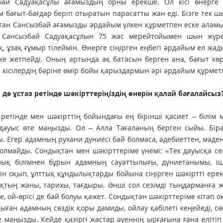
бай Сәдуақасұлы ағамыздың орны ерекше. Ол кісі өнерг
 бағыт-бағдар беріп отыратын парасатты жан еді. Бізге тек ш
ан Сансызбай ағамызды әрдайым үлкен құрметпен еске аламын
 Сансызбай Сәдуақасұлын 75 жас мерейтойымен шын жүрек
, ұзақ ғұмыр тілеймін. Өнерге сіңірген еңбегі әрдайым ел жа
кке жетпейді. Оның артында ақ батасын берген ана, бағыт көрс
 кісілердің бәріне өмір бойы қарыздармын әрі әрдайым құрмет
з де ұстаз ретінде шәкірт­те­ріңіздің өнерін қалай бағалайсыз
 ретінде мен шәкірттің бойындағы ең бірінші қасиет – білім
да­уыс өте маңызды. Ол – Алла Тағаланың берген сыйы. Біра
. Егер адамның рухани дүниесі бай болмаса, әдебиеттен, мәден
олмайды. Сондықтан мен шәкірттеріме үнемі: «Тек дауысқа с
лық білімнен бұрын адамның сауаттылығы, дүниетанымы, ішк
ін оқып, ұлттық құндылықтарды бо­йына сіңірген шәкіртті ерек
қтың жаны, тарихы, тағдыры. Әнші сол сезімді тыңдарманға же
де, ой-өрісі де бай болуы қажет. Сондықтан шәкірттеріме кітап 
ыған адамның сөздік қоры дамиды, ойлау қабілеті кеңейеді, сө
е маңызды. Кейде қазіргі жастар әуеннің ырғағына ғана елітіп