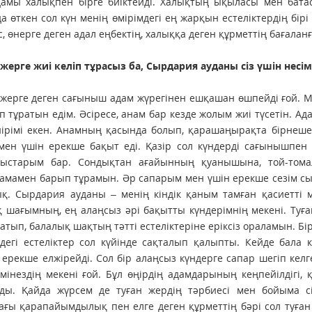
дамы халықпен бірге биіктейді. Халықтың ықыласы мен бата
а өткен сол күн менің өмірімдегі ең жарқын естеліктердің бірі
с, өнерге деген адал еңбектің, халыққа деген құрметтің бағалан
 жерге жиі келіп тұрасыз ба, Сырдария ауданы сіз үшін нес
 жерге деген сағыныш адам жүрегінен ешқашан өшпейді ғой. М
іп тұратын едім. Әсіресе, анам бар кезде жолым жиі түсетін. Ад
йірімі екен. Анамның қасында болып, қарашаңырақта бірнеш
мен үшін ерекше бақыт еді. Қазір сол күндерді сағынышпен 
туыстарым бар. Сондықтан ағайынның қуанышына, той-томал
амамен барып тұрамын. Әр сапарым мен үшін ерекше сезім сый
қ. Сырдария ауданы – менің кіндік қаным тамған қасиетті м
 шағымның, ең алаңсыз әрі бақытты күндерімнің мекені. Туға
татып, балалық шақтың тәтті естеліктеріне еріксіз ораламын. Бір
ндегі естеліктер сол күйінде сақталып қалыпты. Кейде бала
 ерекше елжірейді. Сол бір алаңсыз күндерге сапар шегіп кел
 мінездің мекені ғой. Бұл өңірдің адамдарының кеңпейілді
ды. Қайда жүрсем де туған жердің тәрбиесі мен бойыма с
ғы қарапайымдылық пен елге деген құрметтің бәрі сол туға