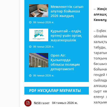
Мемлекеттік сатып
–
Жеңіс
алулар бойынша
алғашқ
2026 жылдың
Кемелұ
06 тамыз 2026 ж.
– Еңбек
Құрылтай – елдің
ертеңі үшін ортақ
ойлайм
жауапкершілік
халықты
06 тамыз 2026 ж.
табуды,
тарапы
Open Air:
толқыны
Қызылорда
басшысы
облысы полиция
департаменті
бойынан
гендей 
06 тамыз 2026 ж.
сыйлад
алғашқы
PDF НҰСҚАЛАР МҰРАҒАТЫ
сырт кө
еленуі
халқым
04 тамыз 2026 ж.
№58 газет