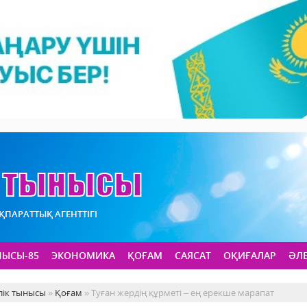
АҚПАРАТТЫҚ АГЕНТТІГІ
НЫСЫ-85
ЭКОНОМИКА
ҚОҒАМ
САЯСАТ
ОҚИҒАЛАР
ӘЛ
лік тынысы
»
Қоғам
» Туған жердің құрметі – ең ерекше марапат