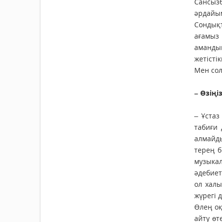
Сансыз
әрдайым
Сондықт
ағамыз
амандық
жетісті
Мен сол
– Өзіңі
– Ұстаз
табиғи 
алмайды
терең б
музыка
әдебиет
ол халы
жүрегі 
Өлең оқ
айту өт