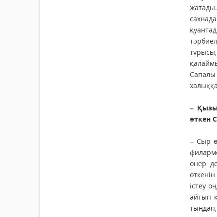
жатады.
сахнада
қуантад
тәрбиел
тұрысы,
қалаймы
Сапалы 
халыққа
– Қызы
өткен С
– Сыр ө
филармо
өнер д
өткенін
істеу о
айтып қ
тыңдап,