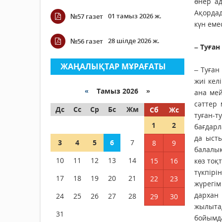
өнер а
Ақордад
01 тамыз 2026 ж.
№57 газет
күн еме
28 шілде 2026 ж.
№56 газет
– Туған
ЖАҢАЛЫҚТАР МҰРАҒАТЫ
– Туған
жиі кел
«
Тамыз 2026 »
ана ме
сәттер 
Дс
Сс
Ср
Бс
Жм
Сб
Жс
туған-
1
2
бағдарл
да ысты
3
4
5
6
7
8
9
балалық
10
11
12
13
14
15
16
көз тоқ
түкпірі
17
18
19
20
21
22
23
жүрегім
дархан
24
25
26
27
28
29
30
жылыта
31
бойымда