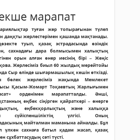
рекше марапат
ариялықтар туған жер топырағынан түлеп
н даңқты жерлестерімен қашанда мақтанады.
ңөзекте туып, қазақ эстрадасында өзіндік
ен, сахнадағы дара болмысымен халықтың
гінен орын алған өнер иесінің бірі – Жеңіс
қова. Жерлесіміз биыл 60 жылдық мерейтойы
нда Сыр елінде шығармашылық кешін өткізді.
ан бөлек жерлесіміз жақында Мемлекет
ысы Қасым-Жомарт Тоқаевтың Жарлығымен
расат» орденімен марапатталды. Әнші,
қстанның еңбек сіңірген қайраткері – өнерге
лдықтың, еңбекқорлықтың және халыққа
ен сүйіспеншіліктің үлгісі. Оның
радасының майталман маманына айналды. Бұл
л үлкен сахнаға батыл қадам жасап, қазақ
н сұхбаттасудың сәті түсті.