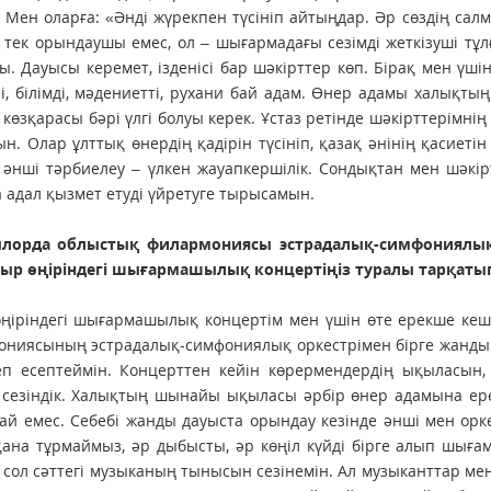
 Мен оларға: «Әнді жүрекпен түсініп айтыңдар. Әр сөздің салм
 тек орындаушы емес, ол – шығармадағы сезімді жеткізуші тұл
ы. Дауысы керемет, ізденісі бар шәкірттер көп. Бірақ мен үші
і, білімді, мәдениетті, рухани бай адам. Өнер адамы халықтың
 көзқарасы бәрі үлгі болуы керек. Ұстаз ретінде шәкірттерімні
н. Олар ұлттық өнердің қадірін түсініп, қазақ әнінің қасиетін
әнші тәрбиелеу – үлкен жауапкершілік. Сондықтан мен шәкірт
 адал қызмет етуді үйретуге тырысамын.
лорда облыстық филармо­ния­сы эстрадалық-симфониялық о
ыр өңіріндегі шығар­машылық кон­цертіңіз туралы тарқатып
ңіріндегі шығармашылық кон­цертім мен үшін өте ерекше кеш
ниясының эстрадалық-симфониялық оркестрімен бірге жанды да
еп есептеймін. Концерттен кейін көрермендердің ықыласын,
 сезіндік. Халықтың шынайы ықыласы әрбір өнер адамына ере
ңай емес. Себебі жанды дауыс­та орындау кезінде әнші мен оркес
ана тұрмаймыз, әр дыбысты, әр көңіл күйді бірге алып шыға
 сол сәттегі музыканың тынысын сезінемін. Ал музыканттар мен