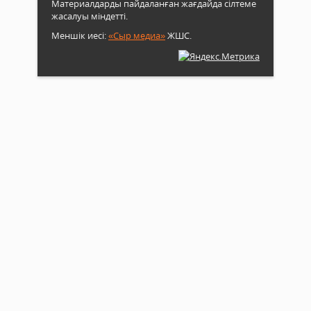
Материалдарды пайдаланған жағдайда сілтеме
жасалуы міндетті.
Меншік иесі:
«Сыр медиа»
ЖШС.