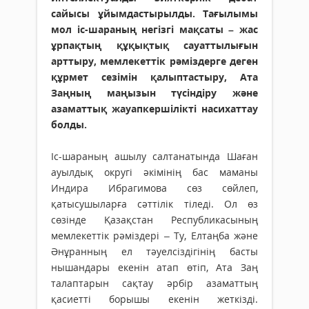
сайысы ұйымдастырылды. Тағылымы
мол іс-шараның негізгі мақсаты – жас
ұрпақтың құқықтық сауаттылығын
арттыру, мемлекеттік рәміздерге деген
құрмет сезімін қалыптастыру, Ата
Заңның маңызын түсіндіру және
азаматтық жауапкершілікті насихаттау
болды.
Іс-шараның ашылу салтанатында Шаған
ауылдық округі әкімінің бас маманы
Индира Ибрагимова сөз сөйлеп,
қатысушыларға сәттілік тіледі. Ол өз
сөзінде Қазақстан Республикасының
мемлекеттік рәміздері – Ту, Елтаңба және
Әнұранның ел тәуелсіздігінің бас­ты
нышандары екенін атап өтіп, Ата Заң
талаптарын сақтау әрбір азаматтың
қасиетті борышы екенін жеткізді.