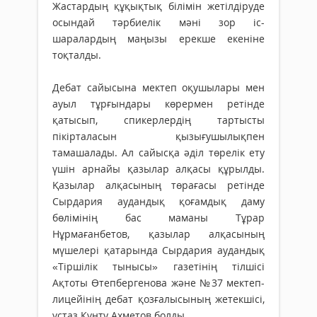
Жастардың құқықтық білімін жетілдіруде
осындай тәрбиелік мәні зор іс-
шаралардың маңызы ерекше екеніне
тоқталды.
Дебат сайысына мектеп оқушылары мен
ауыл тұрғындары көрермен ретінде
қатысып, спикерлердің тартысты
пікірталасын қызығушылықпен
тамашалады. Ал сайысқа әділ төрелік ету
үшін арнайы қазылар алқасы құрылды.
Қазылар алқасының төрағасы ретінде
Сырдария аудандық қоғамдық даму
бөлімінің бас маманы Тұрар
Нұрмағанбетов, қазылар алқасының
мүшелері қатарында Сырдария аудандық
«Тіршілік тынысы» газетінің тілшісі
Ақтоты Өтепбергенова және №37 мектеп-
лицейінің дебат қозғалысының жетекшісі,
ұстаз Күнту Ахметов болды.