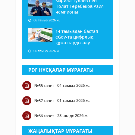
Кирилл Тубаев пен
Полат Төребеков Азия
чемпионы
06 тамыз 2026 ж.
14 тамыздан бастап
еGov-та цифрлық
құжаттарды алу
06 тамыз 2026 ж.
PDF НҰСҚАЛАР МҰРАҒАТЫ
04 тамыз 2026 ж.
№58 газет
01 тамыз 2026 ж.
№57 газет
28 шілде 2026 ж.
№56 газет
ЖАҢАЛЫҚТАР МҰРАҒАТЫ