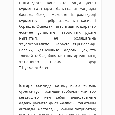
нышан­дарға және Ата Заңға деген
құрметін арттыруға бағытталған маңызды
бастама болды. Мемлекеттік рәміздерді
құрметтеу – әрбір азаматтың қасиетті
борышы. Осындай тағылымды іс-шаралар
өскелең ұрпақтың патриоттық рухын
нығайтып, ел бола­шағына
жауапкершілікпен қарауға тәрбиелейді.
Бар­лық қатысушыға алдағы уақытта
толағай табыс, білім мен шығармашылық
жетістіктер тілеймін, – деді
Т.Нұрмағанбетов.
Іс-шара соңында қатысушылар естелік
суретке түсіп, осындай тәрбиелік мәні зор
кездесулер мен дебат алаңдарының
алдағы уақытта да өз жалғасын табатыны
айтылды. Жастардың бойына патриоттық
рух пен құқықтық мәдениетті сіңіруге