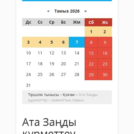
«
Тамыз 2026 »
Дс
Сс
Ср
Бс
Жм
Сб
Жс
1
2
3
4
5
6
7
8
9
10
11
12
13
14
15
16
17
18
19
20
21
22
23
24
25
26
27
28
29
30
31
Тіршілік тынысы
»
Қоғам
» Ата Заңды
құрметтеу – азаматтық парыз
Ата Заңды
құрметтеу –