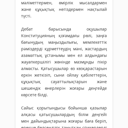
мәліметтермен, өмірлік мысалдармен
және құқықтық негіздермен нақтылай
түсті.
Дебат барысында оқушылар
Конституцияның қоғамдағы рөлі, заңға
бағынудың маңыздылығы, мемлекеттік
рәміздерді құрметтеудің мәні, жас­тардың
азаматтық ұстанымы мен ел алдындағы
жауапкершілігі жөнінде мазмұнды пікір
алмасты. Қатысушылар өз көзқарастарын
еркін жеткізіп, сыни ойлау қабілеттерін,
құқықтық сауаттылықтарын және
шешендік өнерлерін жоғары деңгейде
көрсете білді.
Сайыс қорытындысы бойынша қазылар
алқасы қатысушылардың білім деңгейі
мен дайындықтарына жоғары баға беріп,
ерекше белсенділік танытқан спикерлерді