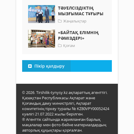
ТӘУЕЛСІЗДІКТІҢ
МЫЗҒЫМАС ТҰҒЫРЫ
Жаңалықтар
«БАЙТАҚ ЕЛІМНІҢ
РӘМІЗДЕРІ»
Қоғам
Пікір қалдыру
© 2026. Tirshilik-tynysy.kz ақпараттық агенттігі.
Қазақстан Республикасы Ақпарат және
Қоғамдық даму министрлігі, Ақпарат
комитетінің тіркеу туралы № KZ80VPY00052424
куәлігі 21.07.2022 жылы берілген.
® Агенттік сайтында жарияланған барлық
мақалалар мен фото-бейне материалдардың
авторлық құқықтары қорғалған.