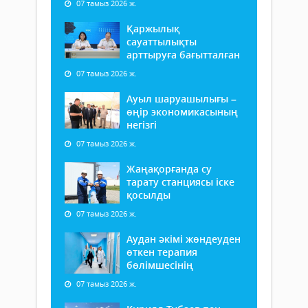
07 тамыз 2026 ж.
Қаржылық
сауаттылықты
арттыруға бағытталған
07 тамыз 2026 ж.
Ауыл шаруашылығы –
өңір экономикасының
негізгі
07 тамыз 2026 ж.
Жаңақорғанда су
тарату станциясы іске
қосылды
07 тамыз 2026 ж.
Аудан әкімі жөндеуден
өткен терапия
бөлімшесінің
07 тамыз 2026 ж.