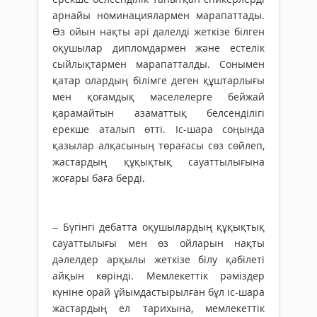
арнайы номинациялармен марапаттады.
Өз ойын нақты әрі дәлелді жеткізе білген
оқушылар дипломдармен және естелік
сыйлықтармен марапатталды. Сонымен
қатар олардың білімге деген құштарлығы
мен қоғамдық мәселелерге бейжай
қарамайтын азаматтық белсенділігі
ерекше аталып өтті. Іс-шара соңында
қазылар алқасының төрағасы сөз сөйлеп,
жастардың құқықтық сауаттылығына
жоғары баға берді.
– Бүгінгі дебатта оқушылардың құқықтық
сауат­тылығы мен өз ойларын нақты
дәлелдер арқылы жеткізе білу қабілеті
айқын көрінді. Мемлекеттік рәміздер
күніне орай ұйымдастырылған бұл іс-шара
жастардың ел тарихына, мемлекеттік