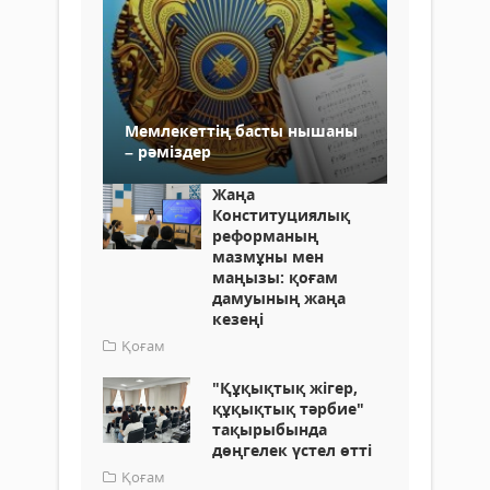
Мемлекеттің басты нышаны
– рәміздер
Жаңа
Конституциялық
реформаның
мазмұны мен
маңызы: қоғам
дамуының жаңа
кезеңі
Қоғам
"Құқықтық жігер,
құқықтық тәрбие"
тақырыбында
дөңгелек үстел өтті
Қоғам