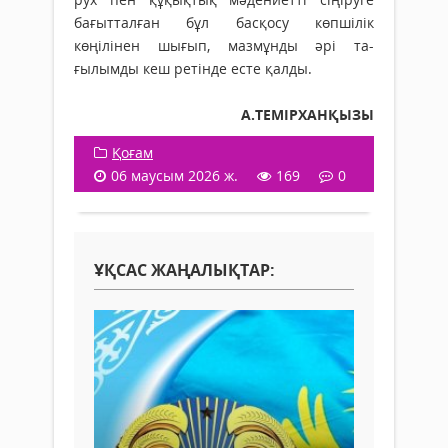
бағытталған бұл басқосу көпшілік
көңілінен шығып, мазмұнды әрі та­
ғылымды кеш ретінде есте қалды.
А.ТЕМІРХАНҚЫЗЫ
Қоғам
06 маусым 2026 ж.
169
0
ҰҚСАС ЖАҢАЛЫҚТАР: