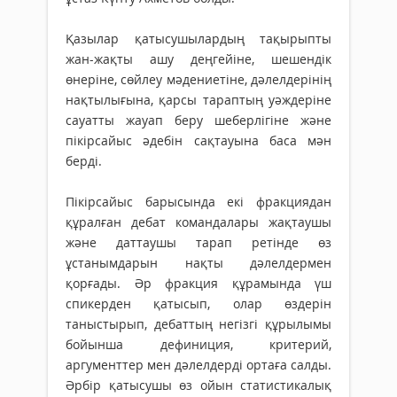
Қазылар қатысушылардың тақырыпты
жан-жақты ашу деңгейіне, шешендік
өнеріне, сөйлеу мәдениетіне, дәлелдерінің
нақтылығына, қарсы тараптың уәждеріне
сауатты жауап беру шеберлігіне және
пікірсайыс әдебін сақтауына баса мән
берді.
Пікірсайыс барысында екі фракциядан
құралған дебат командалары жақтаушы
және даттаушы тарап ретінде өз
ұстанымдарын нақты дәлелдермен
қорғады. Әр фракция құрамында үш
спикерден қатысып, олар өздерін
таныстырып, дебаттың негізгі құрылымы
бойынша дефиниция, критерий,
аргументтер мен дәлелдерді ортаға салды.
Әрбір қатысушы өз ойын статистикалық