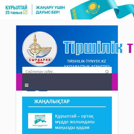
TIRSHILIK-TYNYSY.KZ
АҚПАРАТТЫҚ АГЕНТТІГІ
ЖАҢАЛЫҚТАР
Құрылтай – ортақ
мүдде жолындағы
маңызды қадам