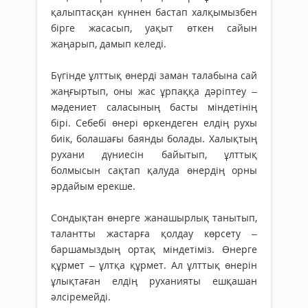
қалыптасқан күннен бастап халқымызбен
бірге жасасып, уақыт өткен сайын
жаңарып, дамып келеді.
Бүгінде ұлттық өнерді заман талабына сай
жаңғыртып, оны жас ұрпаққа дәріптеу –
мәдениет саласының бас­ты міндетінің
бірі. Себебі өнері өркендеген елдің рухы
биік, болашағы баянды болады. Халықтың
рухани дүниесін байытып, ұлттық
болмысын сақтап қалуда өнердің орны
әрдайым ерекше.
Сондықтан өнерге жана­шырлық танытып,
талантты жастарға қолдау көрсету –
баршамыздың ортақ мін­детіміз. Өнерге
құрмет – ұлтқа құрмет. Ал ұлттық өнерін
ұлықтаған елдің руханияты ешқашан
әлсіремейді.