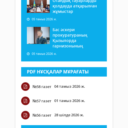
Отандық тауарларды
қолдауда атқарылған
жұмыстар
05 тамыз 2026 ж.
Бас әскери
прокуратураның
Қызылорда
гарнизонының
05 тамыз 2026 ж.
PDF НҰСҚАЛАР МҰРАҒАТЫ
04 тамыз 2026 ж.
№58 газет
01 тамыз 2026 ж.
№57 газет
28 шілде 2026 ж.
№56 газет