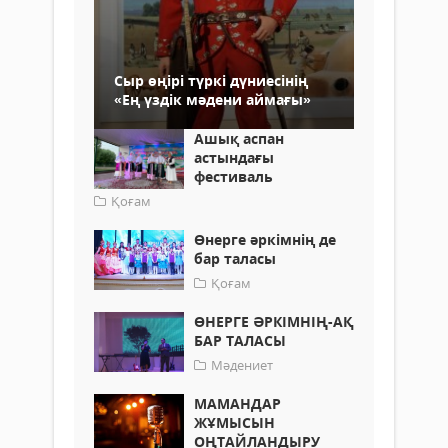
Cыр өңірі түркі дүниесінің
«Ең үздік мәдени аймағы»
Ашық аспан
астындағы
фестиваль
Қоғам
Өнерге әркімнің де
бар таласы
Қоғам
ӨНЕРГЕ ӘРКІМНІҢ-АҚ
БАР ТАЛАСЫ
Мәдениет
МАМАНДАР
ЖҰМЫСЫН
ОҢТАЙЛАНДЫРУ