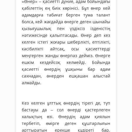
«Өнер» – қасиетті дүние, адам бойындағы
қабілеттің ең биік көрінісі. Бұл өнер кей
адамдарға табиғат берген тума талант
болса, кей жағдайда өнерге деген шынайы
қызығушылық пен үздіксіз ізденістің
нәтижесінде қалыптасады. Өнер деп кез
келген істегі жоғары шеберлікті, ептілікті,
кәсібилікті айтсақ, осы қасиеттерді
меңгерген жанды өнерпаз дейміз. Өнерге
ешкім кездейсоқ келмейді. Бойында
қасиетті өнердің ұшқыны бар адам
сахнадан, өнерден ешқашан алыстай
алмайды.
Кез келген ұлттық өнердің тірегі де, түп
бастауы да – сол өнерді қастерлеген
халықтың өзі. Өнердің адам қиялын
тербетіп, өмірге деген құштарлығын
арттыратын ерекше құдіреті бар.