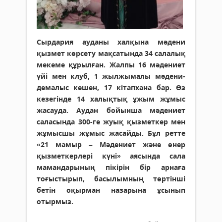
Сырдария ауданы халқына мәдени
қызмет көрсету мақсатында 34 салалық
мекеме құрылған. Жалпы 16 мәдениет
үйі мен клуб, 1 жылжымалы мәдени-
демалыс кешен, 17 кітапхана бар. Өз
кезегінде 14 халықтық ұжым жұмыс
жасауда. Аудан бойынша мәдениет
саласында 300-ге жуық қызметкер мен
жұмысшы жұмыс жасайды. Бұл ретте
«21 мамыр – Мәдениет және өнер
қызметкерлері күні» аясында сала
мамандарының пікірін бір арнаға
тоғыстырып, басылымның төртінші
бетін оқырман назарына ұсынып
отырмыз.