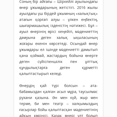
Соның бір айғағы – Шіркейлі ауылындағы
өнер ұжымдарының жетістігі. 2016 жылы
ауылдағы үш бірдей ұжымның «халықтық»
атағын қорғап алуы – үлкен еңбектің,
шығармашылық ізденістің нәтижесі. Бұл –
ауыл өнерінің өрісі кеңейіп, мәдениеттің
дамуына деген халық ықыласының
жоғары екенін көрсетеді. Осындай өнер
ұжымдары ел ішінде мәдениетті дамытып
қана қоймай, жастардың бойына өнерге
деген сүйіспеншілік пен ұлттық
құндылықтарға деген құрметті
қалыптастырып келеді.
Өнердің қай түрі болсын – ата-
бабамыздан қалған асыл мұра, таусылмас
рухани қазына. Ән мен күй, жыр мен
терме, би мен театр – халқымыздың
ғасырлар бойы қалыптасқан мәдениетінің
айқын көрінісі. Қазақ өнері ұлт болып