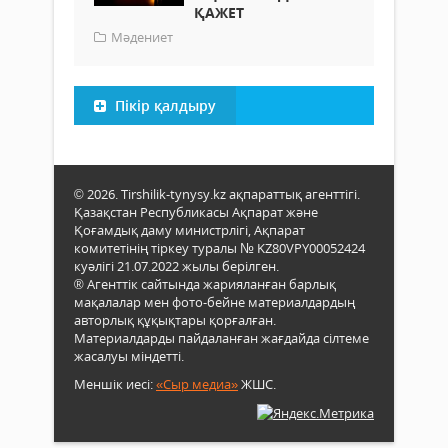
ҚАЖЕТ
Мәдениет
Пікір қалдыру
© 2026. Tirshilik-tynysy.kz ақпараттық агенттігі.
Қазақстан Республикасы Ақпарат және
Қоғамдық даму министрлігі, Ақпарат
комитетінің тіркеу туралы № KZ80VPY00052424
куәлігі 21.07.2022 жылы берілген.
® Агенттік сайтында жарияланған барлық
мақалалар мен фото-бейне материалдардың
авторлық құқықтары қорғалған.
Материалдарды пайдаланған жағдайда сілтеме
жасалуы міндетті.
Меншік иесі:
«Сыр медиа»
ЖШС.