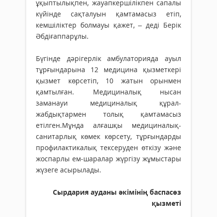
ұқыптылықпен, жауапкершілікпен сапалы
күйінде сақталуын қамтамасыз етіп,
кемшіліктер болмауы қажет, – деді Берік
Әбдіғаппарұлы.
Бүгінде дәрігерлік амбулаторияда ауыл
тұрғындарына 12 медицина қызметкері
қызмет көрсетіп, 10 жатын орынмен
қамтылған. Медициналық нысан
заманауи медициналық құрал-
жабдықтармен толық қамтамасыз
етілген.Мұнда алғашқы медициналық-
санитарлық көмек көрсету, тұрғындарды
профилактикалық тексеруден өткізу және
жоспарлы ем-шаралар жүргізу жұмыстары
жүзеге асырылады.
Сырдария ауданы әкімінің баспасөз
қызметі