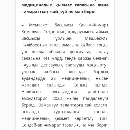
медициналық қызмет сапасына және
ғимараттың жай-күйіне мән берді.
– Мемлекет басшысы Қасым-Жомарт
Кемелұлы Тоқаевтың қолдауымен, аймақ
басшысы Нұрлыбек Машбекұлы
Нәлібаевтың тапсырмасына сәйкес соңғы
үш жылда облыста денсаулық сақтау
саласына 441 млрд. теңге қаржы бөлініп,
«Ауылда денсаулық сақтауды жаңғырту»
ұлттық жобасы аясында барлық
аудандарда 28 медициналық нысан
жаңадан салынды. Соның ішінде,
Н.Ілиясов ауылындағы дәрігерлік
амбулатория 2023 жылы пайдалануға
берілді. Заманауи талаптарға сай келетін
нысанда тұрғындарға сапалы
медициналық қызмет көрсетілуі тиіс.
Сондай-ақ, ғимарат тазалығына мән беріп,