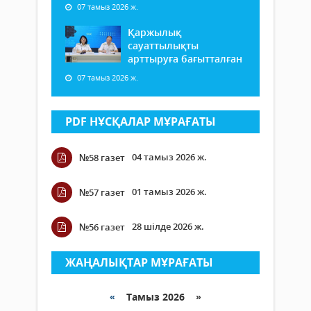
07 тамыз 2026 ж.
Қаржылық
сауаттылықты
арттыруға бағытталған
07 тамыз 2026 ж.
PDF НҰСҚАЛАР МҰРАҒАТЫ
04 тамыз 2026 ж.
№58 газет
01 тамыз 2026 ж.
№57 газет
28 шілде 2026 ж.
№56 газет
ЖАҢАЛЫҚТАР МҰРАҒАТЫ
«
Тамыз 2026 »