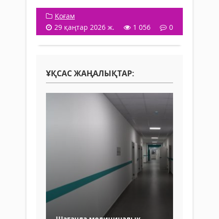
Қоғам
29 қаңтар 2026 ж.
1 056
0
ҰҚСАС ЖАҢАЛЫҚТАР:
Шағанда медициналық