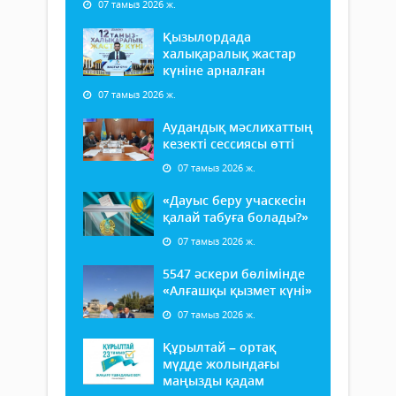
07 тамыз 2026 ж.
Қызылордада
халықаралық жастар
күніне арналған
07 тамыз 2026 ж.
Аудандық мәслихаттың
кезекті сессиясы өтті
07 тамыз 2026 ж.
«Дауыс беру учаскесін
қалай табуға болады?»
07 тамыз 2026 ж.
5547 әскери бөлімінде
«Алғашқы қызмет күні»
07 тамыз 2026 ж.
Құрылтай – ортақ
мүдде жолындағы
маңызды қадам