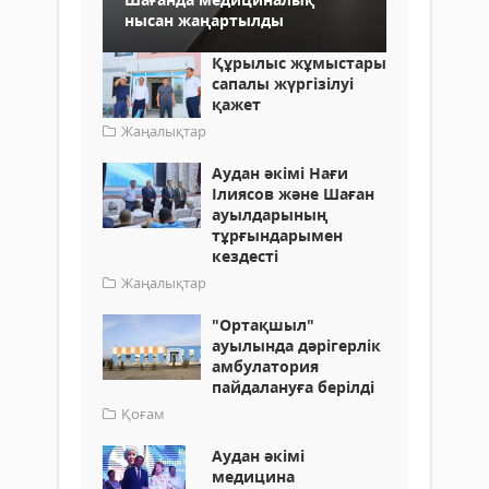
нысан жаңартылды
Құрылыс жұмыстары
сапалы жүргізілуі
қажет
Жаңалықтар
Аудан әкімі Нағи
Ілиясов және Шаған
ауылдарының
тұрғындарымен
кездесті
Жаңалықтар
"Ортақшыл"
ауылында дәрігерлік
амбулатория
пайдалануға берілді
Қоғам
Аудан әкімі
медицина