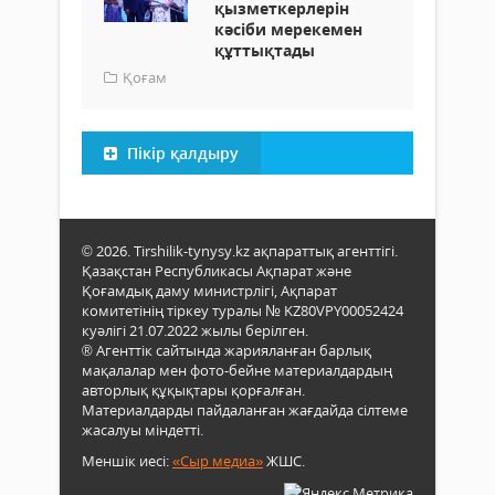
қызметкерлерін
кәсіби мерекемен
құттықтады
Қоғам
Пікір қалдыру
© 2026. Tirshilik-tynysy.kz ақпараттық агенттігі.
Қазақстан Республикасы Ақпарат және
Қоғамдық даму министрлігі, Ақпарат
комитетінің тіркеу туралы № KZ80VPY00052424
куәлігі 21.07.2022 жылы берілген.
® Агенттік сайтында жарияланған барлық
мақалалар мен фото-бейне материалдардың
авторлық құқықтары қорғалған.
Материалдарды пайдаланған жағдайда сілтеме
жасалуы міндетті.
Меншік иесі:
«Сыр медиа»
ЖШС.