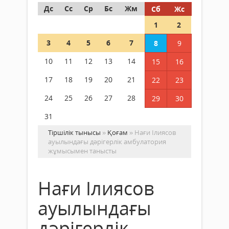
Дс
Сс
Ср
Бс
Жм
Сб
Жс
1
2
3
4
5
6
7
8
9
10
11
12
13
14
15
16
17
18
19
20
21
22
23
24
25
26
27
28
29
30
31
Тіршілік тынысы
»
Қоғам
» Нағи Ілиясов
ауылындағы дәрігерлік амбулатория
жұмысымен танысты
Нағи Ілиясов
ауылындағы
дәрігерлік