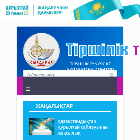
TIRSHILIK-TYNYSY.KZ
АҚПАРАТТЫҚ АГЕНТТІГІ
ЖАҢАЛЫҚТАР
Қазақстандықтар
Құрылтай сайлауынан
жақсылық