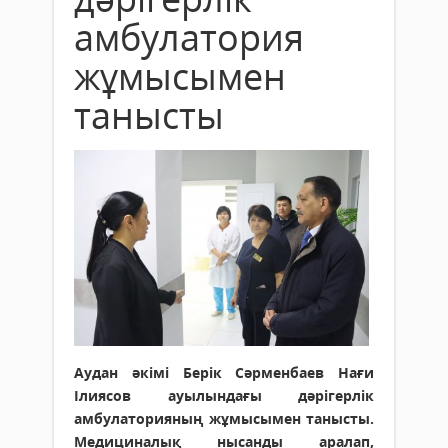
амбулатория
жұмысымен
танысты
Аудан әкімі Берік Сәрменбаев Нағи
Ілиясов ауылындағы дәрігерлік
амбулаторияның жұмысымен танысты.
Медициналық нысанды аралап,