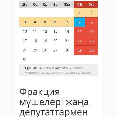
Дс
Сс
Ср
Бс
Жм
Сб
Жс
1
2
3
4
5
6
7
8
9
10
11
12
13
14
15
16
17
18
19
20
21
22
23
24
25
26
27
28
29
30
31
Тіршілік тынысы
»
Қоғам
» Фракция
мүшелері жаңа депутаттармен толықты
Фракция
мүшелері жаңа
депутаттармен