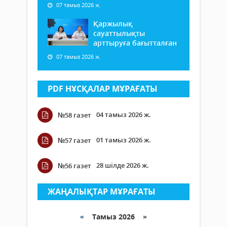
07 тамыз 2026 ж.
Қаржылық
сауаттылықты
арттыруға бағытталған
07 тамыз 2026 ж.
PDF НҰСҚАЛАР МҰРАҒАТЫ
04 тамыз 2026 ж.
№58 газет
01 тамыз 2026 ж.
№57 газет
28 шілде 2026 ж.
№56 газет
ЖАҢАЛЫҚТАР МҰРАҒАТЫ
«
Тамыз 2026 »