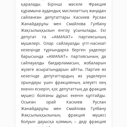
қаралады. Бірінші мәселе Фракция
құрамына аудандық мәслихаттың жаңадан
сайланған депутаттары Каскиев Руслан
Жанайдарұлы мен Смайлова Гүлбану
Жақсылыққызын енгізу ұсынылады. Екі
депутат та «AMANAT» партиясының
мүшелері. Олар сайлауалды үгіт-насихат
кезеңінде тұрғындарға берген уәделері
барысында «AMANAT» партиясының да
сайлауалды бағдарламасын, жобаларын
жүзеге асыратындарын айтты. Партия өз
кезегінде депутаттардың өз уәделерін
орындауы үшін фракцияның әлеуеті кең
екенін ескеріп, қос депутаттың да фракция
мүшесі болғаны дұрыс екенін құптайды.
Осыған орай Каскиев Руслан
Жанайдарұлы мен Смайлова Гүлбану
Жақсылыққызының фракция мүшесі
болуын дауысқа қоямын, – деді фракция