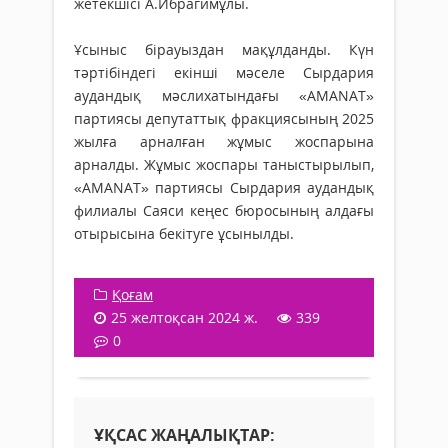
жетекшісі А.Ибрагимұлы.
Ұсыныс бірауыздан мақұлданды. Күн
тәртібіндегі екінші мәселе Сырдария
аудандық мәслихатындағы «AMANAT»
партиясы депутаттық фракциясының 2025
жылға арналған жұмыс жоспарына
арналды. Жұмыс жоспары таныстырылып,
«AMANAT» партиясы Сырдария аудандық
филиалы Саяси кеңес бюросының алдағы
отырысына бекітуге ұсынылды.
Қоғам
25 желтоқсан 2024 ж.
339
0
ҰҚСАС ЖАҢАЛЫҚТАР: