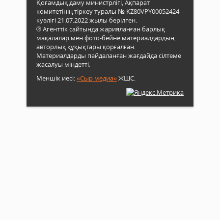
Қоғамдық даму министрлігі, Ақпарат
комитетінің тіркеу туралы № KZ80VPY00052424
куәлігі 21.07.2022 жылы берілген.
® Агенттік сайтында жарияланған барлық
мақалалар мен фото-бейне материалдардың
авторлық құқықтары қорғалған.
Материалдарды пайдаланған жағдайда сілтеме
жасалуы міндетті.
Меншік иесі:
«Сыр медиа»
ЖШС.