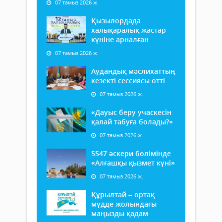
07 тамыз 2026 ж.
Қызылордада
халықаралық жастар
күніне арналған
07 тамыз 2026 ж.
Аудандық мәслихаттың
кезекті сессиясы өтті
07 тамыз 2026 ж.
«Дауыс беру учаскесін
қалай табуға болады?»
07 тамыз 2026 ж.
5547 әскери бөлімінде
«Алғашқы қызмет күні»
07 тамыз 2026 ж.
Құрылтай – ортақ
мүдде жолындағы
маңызды қадам