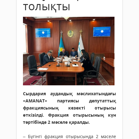
толықты
Сырдария аудандық мәслихатындағы
«AMANAT» партиясы депутаттық
фракциясының кезекті отырысы
өткізілді. Фракция отырысының күн
тәртібінде 2 мәселе қаралды.
– Бүгінгі фракция отырысында 2 мәселе