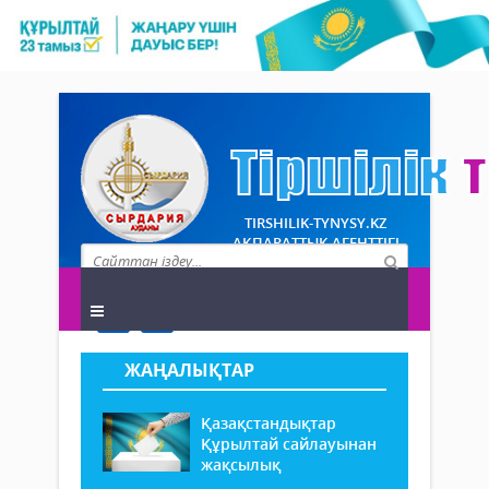
TIRSHILIK-TYNYSY.KZ
АҚПАРАТТЫҚ АГЕНТТІГІ
ЖАҢАЛЫҚТАР
Қазақстандықтар
Құрылтай сайлауынан
жақсылық