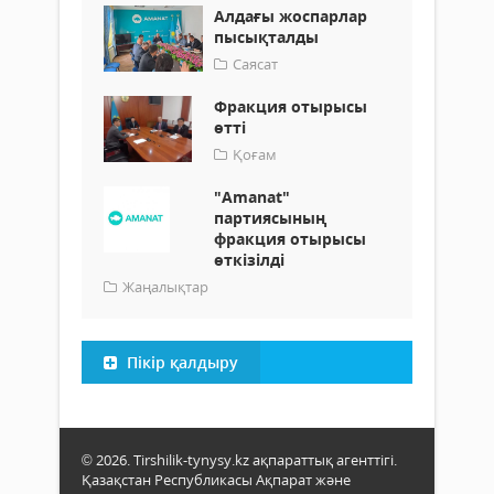
Алдағы жоспарлар
пысықталды
Саясат
Фракция отырысы
өтті
Қоғам
"Аmanat"
партиясының
фракция отырысы
өткізілді
Жаңалықтар
Пікір қалдыру
© 2026. Tirshilik-tynysy.kz ақпараттық агенттігі.
Қазақстан Республикасы Ақпарат және