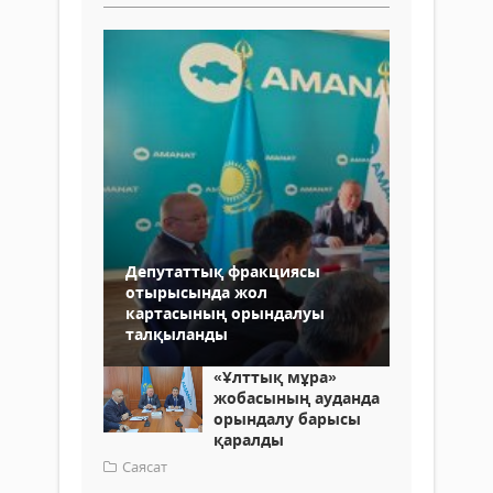
Депутаттық фракциясы
отырысында жол
картасының орындалуы
талқыланды
«Ұлттық мұра»
жобасының ауданда
орындалу барысы
қаралды
Саясат