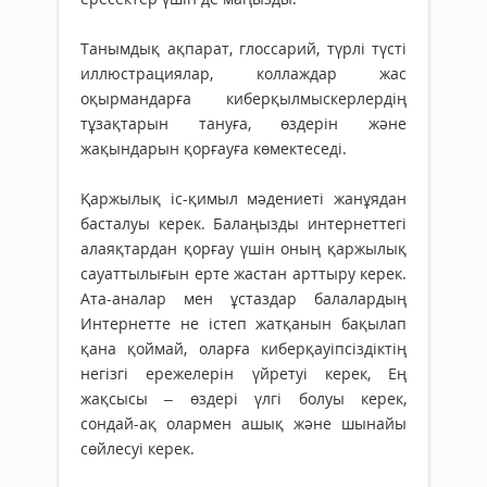
Танымдық ақпарат, глоссарий, түрлі түсті
иллюстрациялар, коллаждар жас
оқырмандарға киберқылмыскерлердің
тұзақтарын тануға, өздерін және
жақындарын қорғауға көмектеседі.
Қаржылық іс-қимыл мәдениеті жанұядан
басталуы керек. Балаңызды интернеттегі
алаяқтардан қорғау үшін оның қаржылық
сауаттылығын ерте жастан арттыру керек.
Ата-аналар мен ұстаздар балалардың
Интернетте не істеп жатқанын бақылап
қана қоймай, оларға киберқауіпсіздіктің
негізгі ережелерін үйретуі керек, Ең
жақсысы – өздері үлгі болуы керек,
сондай-ақ олармен ашық және шынайы
сөйлесуі керек.