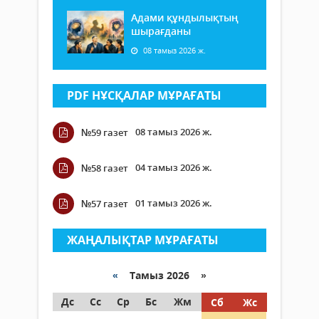
Адами құндылықтың
шырағданы
08 тамыз 2026 ж.
PDF НҰСҚАЛАР МҰРАҒАТЫ
08 тамыз 2026 ж.
№59 газет
04 тамыз 2026 ж.
№58 газет
01 тамыз 2026 ж.
№57 газет
ЖАҢАЛЫҚТАР МҰРАҒАТЫ
«
Тамыз 2026 »
Дс
Сс
Ср
Бс
Жм
Сб
Жс