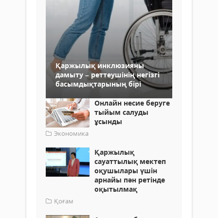
Қаржылық инклюзияны
дамыту – реттеушінің негізгі
басымдықтарының бірі
Онлайн несие беруге
тыйым салуды
ұсынды
Экономика
Қаржылық
сауаттылық мектеп
оқушылары үшін
арнайы пән ретінде
оқытылмақ
Қоғам